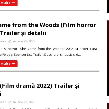
i multe
ame from the Woods (Film horror
Trailer și detalii
colae
Ianuarie 29, 2023
ie și horror "She Came from the Woods" 2022 cu actorii Cara
 Foley și Spencer List. Trailer, Descriere, sinopsis și d…
i multe
(Film dramă 2022) Trailer și
i
colae
Ianuarie 29, 2023