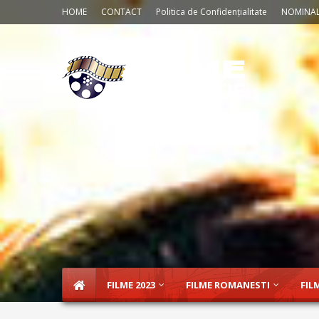
HOME
CONTACT
Politica de Confidențialitate
NOMINAL
FILME 2023
FILME ROMANESTI
FIL