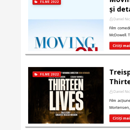
FILME 2022
și det
Daniel Ni
Film comedi
McDowell. T
Citiți ma
Treisp
FILME 2022
Thirte
Daniel Ni
Film acțiun
Mortensen, 
Citiți ma