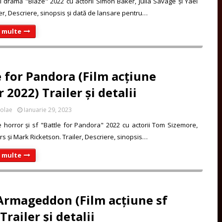
și dramă "Blaze" 2022 cu actorii Simon Baker, Julia Savage și Yael
ler, Descriere, sinopsis și dată de lansare pentru…
i multe
e for Pandora (Film acțiune
 2022) Trailer și detalii
colae
Ianuarie 29, 2023
e horror și sf "Battle for Pandora" 2022 cu actorii Tom Sizemore,
rs și Mark Ricketson. Trailer, Descriere, sinopsis…
i multe
Armageddon (Film acțiune sf
Trailer și detalii