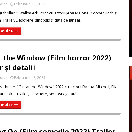
colae
Februarie 20, 2023
 și thriller "Swallowed" 2022 cu actorii Jena Malone, Cooper Koch și
 Trailer, Descriere, sinopsis și dată de lansar…
i multe
at the Window (Film horror 2022)
r și detalii
colae
Februarie 12, 2023
și thriller "Girl at the Window" 2022 cu actorii Radha Mitchell, Ella
ris Oka. Trailer, Descriere, sinopsis și dată…
i multe
g On (Film comedie 2022) Trailer