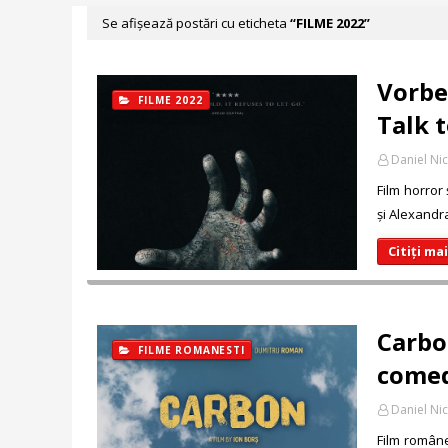
Se afișează postări cu eticheta
FILME 2022
Vorbe
FILME 2022
Talk t
Daniel Ni
Film horror 
și Alexandr
Citiți ma
Carbo
FILME ROMANESTI
comed
Daniel Ni
Film române