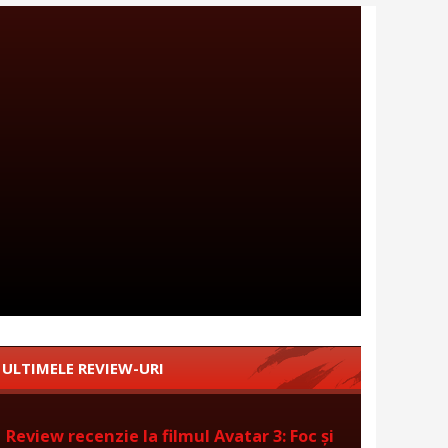
ULTIMELE REVIEW-URI
Review recenzie la filmul Avatar 3: Foc și