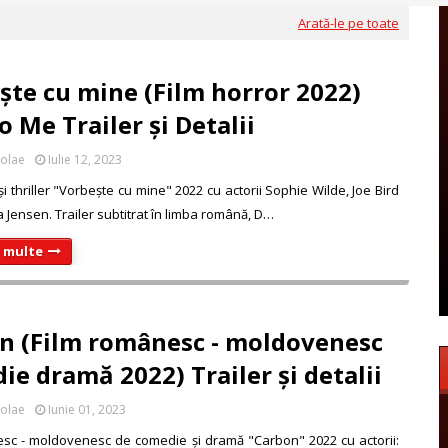
Arată-le pe toate
ște cu mine (Film horror 2022)
o Me Trailer și Detalii
colae
Iulie 12, 2023
și thriller "Vorbește cu mine" 2022 cu actorii Sophie Wilde, Joe Bird
a Jensen. Trailer subtitrat în limba română, D…
i multe
n (Film românesc - moldovenesc
ie dramă 2022) Trailer și detalii
colae
Iunie 01, 2023
sc - moldovenesc de comedie și dramă "Carbon" 2022 cu actorii: