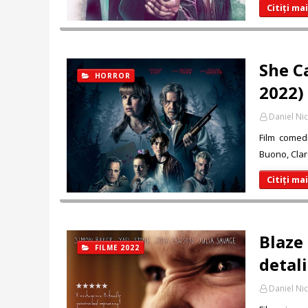
Citiți ma
She C
HORROR
2022) 
Daniel Ni
Film comed
Buono, Clare
Citiți ma
Blaze 
FILME 2022
detali
Daniel Ni