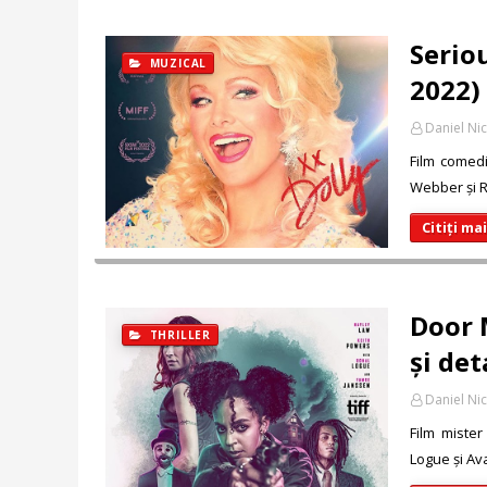
Serio
MUZICAL
2022) 
Daniel Ni
Film comedi
Webber și R
Citiți ma
Door 
THRILLER
și det
Daniel Ni
Film mister
Logue și Ava