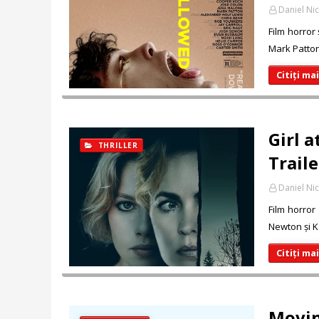
Daniel Ni
Film horror
Mark Patton.
Citiți ma
Girl 
THRILLER
Traile
Daniel Ni
Film horror 
Newton și Ka
Citiți ma
Movin