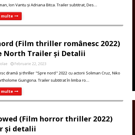
an, Ion Vantu și Adriana Bitca. Trailer subtitrat, Des…
i multe
nord (Film thriller românesc 2022)
 North Trailer și Detalii
colae
Februarie 22, 2023
sc dramă și thriller "Spre nord" 2022 cu actorii Soliman Cruz, Niko
artholome Guingona. Trailer subtitrat în limba ro…
i multe
owed (Film horror thriller 2022)
r și detalii