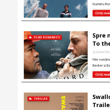
Dumitru Rom
Citiți ma
Spre 
FILME ROMANESTI
To the
Daniel Ni
Film române
Becker și B
Citiți ma
Swall
THRILLER
Traile