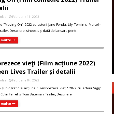
alii
colae
Februarie 11, 2023
e "Moving On" 2022 cu actorii Jane Fonda, Lily Tomlin și Malcolm
railer, Descriere, sinopsis și dată de lansare pentr…
i multe
rezece vieţi (Film acțiune 2022)
en Lives Trailer și detalii
colae
Februarie 04, 2023
e și biografic și acțiune "Treisprezece vieţi" 2022 cu actorii Viggo
Colin Farrell și Tom Bateman. Trailer, Descriere…
i multe