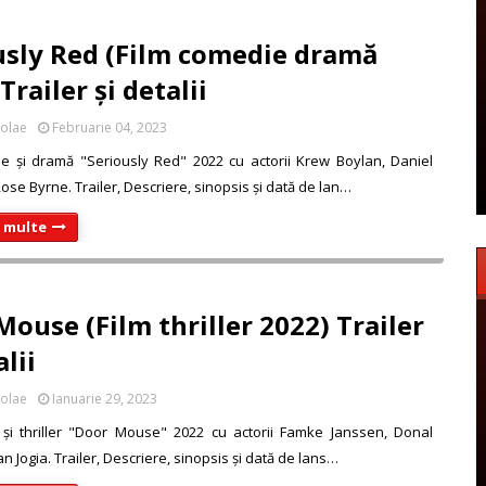
usly Red (Film comedie dramă
Trailer și detalii
colae
Februarie 04, 2023
e și dramă "Seriously Red" 2022 cu actorii Krew Boylan, Daniel
ose Byrne. Trailer, Descriere, sinopsis și dată de lan…
i multe
Mouse (Film thriller 2022) Trailer
alii
colae
Ianuarie 29, 2023
 și thriller "Door Mouse" 2022 cu actorii Famke Janssen, Donal
n Jogia. Trailer, Descriere, sinopsis și dată de lans…