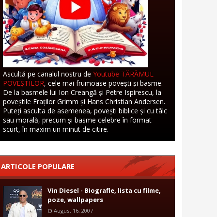
Ascultă pe canalul nostru de
Youtube TĂRÂMUL
POVEȘTILOR
, cele mai frumoase povești și basme.
De la basmele lui Ion Creangă și Petre Ispirescu, la
poveștile Fraților Grimm și Hans Christian Andersen.
Puteți asculta de asemenea, povești biblice și cu tâlc
sau morală, precum și basme celebre în format
scurt, în maxim un minut de citire.
ARTICOLE POPULARE
Vin Diesel - Biografie, lista cu filme,
poze, wallpapers
August 16, 2007