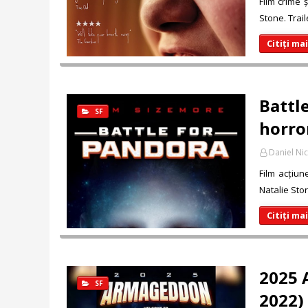
Film crime 
Stone. Trai
Citiți ma
Battl
SF
horror
Daniel Ni
Film acțiun
Natalie Stor
Citiți ma
2025 
SF
2022) 