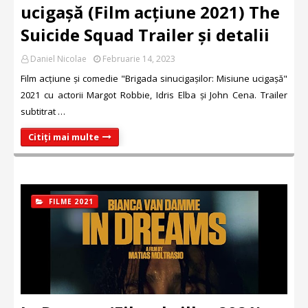
ucigașă (Film acțiune 2021) The
Suicide Squad Trailer și detalii
Daniel Nicolae
Februarie 14, 2023
Film acțiune și comedie "Brigada sinucigașilor: Misiune ucigașă"
2021 cu actorii Margot Robbie, Idris Elba și John Cena. Trailer
subtitrat …
Citiți mai multe
FILME 2021