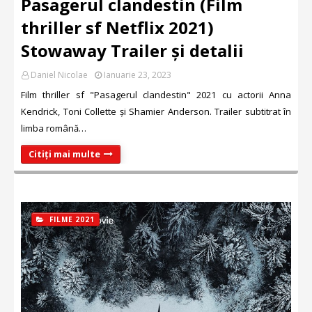
Pasagerul clandestin (Film
thriller sf Netflix 2021)
Stowaway Trailer și detalii
Daniel Nicolae
Ianuarie 23, 2023
Film thriller sf "Pasagerul clandestin" 2021 cu actorii Anna
Kendrick, Toni Collette și Shamier Anderson. Trailer subtitrat în
limba română…
Citiți mai multe
FILME 2021