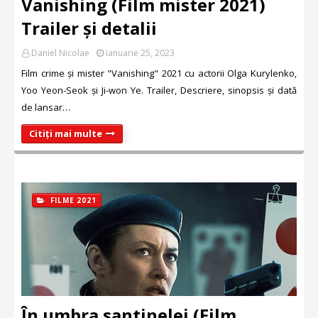
Vanishing (Film mister 2021)
Trailer și detalii
Daniel Nicolae
Ianuarie 25, 2023
Film crime și mister "Vanishing" 2021 cu actorii Olga Kurylenko,
Yoo Yeon-Seok și Ji-won Ye. Trailer, Descriere, sinopsis și dată
de lansar…
Citiți mai multe
FILME 2021
În umbra santinelei (Film