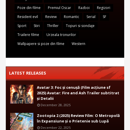
Poze din filme
Premiul Oscar
Razboi
Regizori
Resident evil
Review
Romantic
Serial
SF
Sport
Stiri
Thriller
Topuri si sondaje
Trailere filme
Urzeala tronurilor
Wallpapere si poze din filme
Western
LATEST RELEASES
Avatar 3: Foc și cenușă (Film acțiune sf
2025) Avatar: Fire and Ash Trailer subtitrat
și Detalii
December 28, 2025
Zootopia 2 (2025) Review Film: O Metropolă
în Expansiune și o Prietenie sub Lupă
December 22, 2025