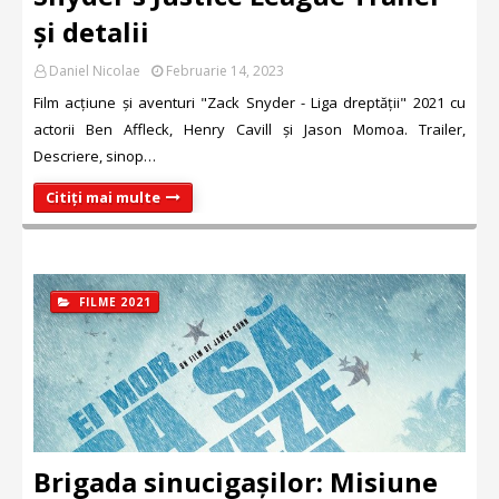
și detalii
Daniel Nicolae
Februarie 14, 2023
Film acțiune și aventuri "Zack Snyder - Liga dreptății" 2021 cu
actorii Ben Affleck, Henry Cavill și Jason Momoa. Trailer,
Descriere, sinop…
Citiți mai multe
FILME 2021
Brigada sinucigașilor: Misiune