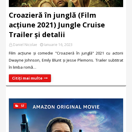
Croazieră în junglă (Film
acțiune 2021) Jungle Cruise
Trailer și detalii
Daniel Nicolae
Ianuarie 16, 2023
Film acțiune și comedie "Croazieră în junglă" 2021 cu actorii
Dwayne Johnson, Emily Blunt și Jesse Plemons. Trailer subtitrat
în limba româ…
Citiți mai multe
SF