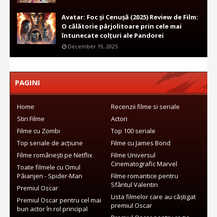
Avatar: Foc și Cenușă (2025) Review de Film:
O călătorie pârjolitoare prin cele mai
întunecate colțuri ale Pandorei
December 19, 2025
PAGINI
Home
Recenzii filme si seriale
Stiri Filme
Actori
Filme cu Zombi
Top 100 seriale
Top seriale de acțiune
Filme cu James Bond
Filme românești pe Netflix
Filme Universul
Cinematografic Marvel
Toate filmele cu Omul
Pâianjen - Spider-Man
Filme romantice pentru
Sfântul Valentin
Premiul Oscar
Lista filmelor care au câștigat
Premiul Oscar pentru cel mai
premiul Oscar
bun actor în rol principal