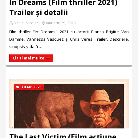
In Dreams (Film thriller 2021)
Trailer și detalii
Daniel Nicolae
Ianuarie 29, 2023
Film thriller "In Dreams" 2021 cu actorii Bianca Brigitte Van
Damme, Vannessa Vasquez și Chris Veres. Trailer, Descriere,
sinopsis și dată …
Citiți mai multe
FILME 2021
The Last Victim (Film acțiune