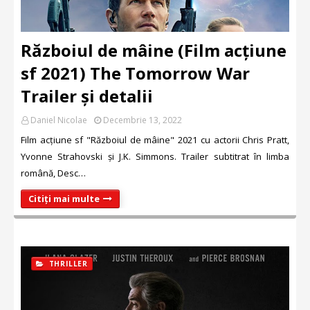
Războiul de mâine (Film acțiune
sf 2021) The Tomorrow War
Trailer și detalii
Daniel Nicolae
Decembrie 13, 2022
Film acțiune sf "Războiul de mâine" 2021 cu actorii Chris Pratt,
Yvonne Strahovski și J.K. Simmons. Trailer subtitrat în limba
română, Desc…
Citiți mai multe
THRILLER