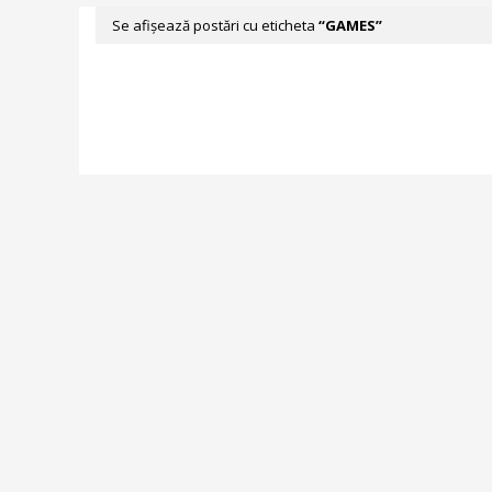
Se afișează postări cu eticheta
GAMES
Nu a fost g