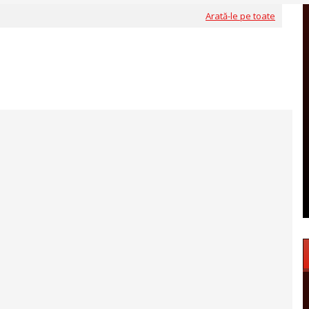
Arată-le pe toate
ăsit niciun rezultat