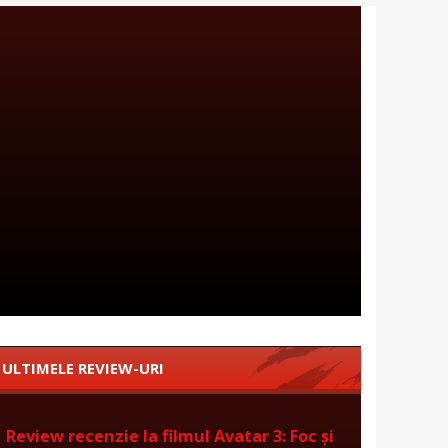
ULTIMELE REVIEW-URI
Review recenzie la filmul Avatar 3: Foc și