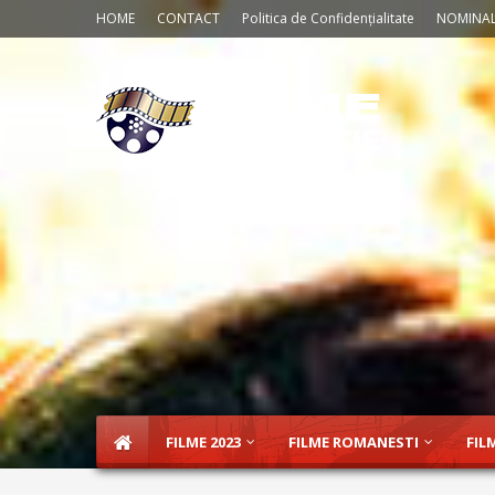
HOME
CONTACT
Politica de Confidențialitate
NOMINAL
FILME 2023
FILME ROMANESTI
FIL