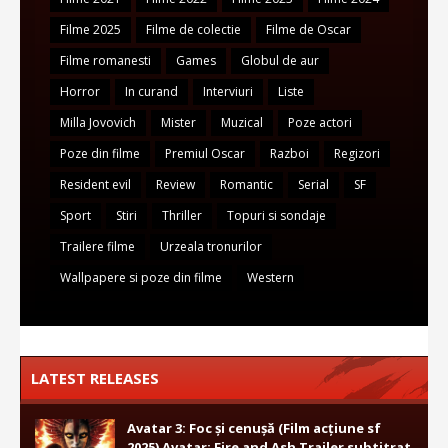
Filme 2025
Filme de colectie
Filme de Oscar
Filme romanesti
Games
Globul de aur
Horror
In curand
Interviuri
Liste
Milla Jovovich
Mister
Muzical
Poze actori
Poze din filme
Premiul Oscar
Razboi
Regizori
Resident evil
Review
Romantic
Serial
SF
Sport
Stiri
Thriller
Topuri si sondaje
Trailere filme
Urzeala tronurilor
Wallpapere si poze din filme
Western
LATEST RELEASES
Avatar 3: Foc și cenușă (Film acțiune sf
2025) Avatar: Fire and Ash Trailer subtitrat