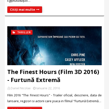
Egiptului&quo…
Citiți mai multe
THRILLER
The Finest Hours (Film 3D 2016)
- Furtună Extremă
Daniel Nicolae
Ianuarie 22, 2016
Film 2016 "The Finest Hours" - Trailer oficial, descriere, data de
lansare, regizori si actorii care joaca in filmul "Furtună Extremă…