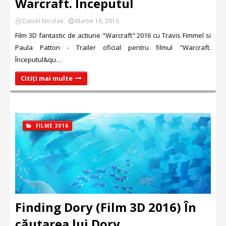
Warcraft. Începutul
Daniel Nicolae
Martie 16, 2016
Film 3D fantastic de actiune "Warcraft" 2016 cu Travis Fimmel si
Paula Patton - Trailer oficial pentru filmul "Warcraft.
Începutul&qu…
Citiți mai multe
FILME 2016
Finding Dory (Film 3D 2016) În
căutarea lui Dory