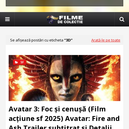
Se afișează postări cu eticheta
3D
Arată-le pe toate
SF
Avatar 3: Foc și cenușă (Film
acțiune sf 2025) Avatar: Fire and
Ash Trailer subtitrat și Detalii