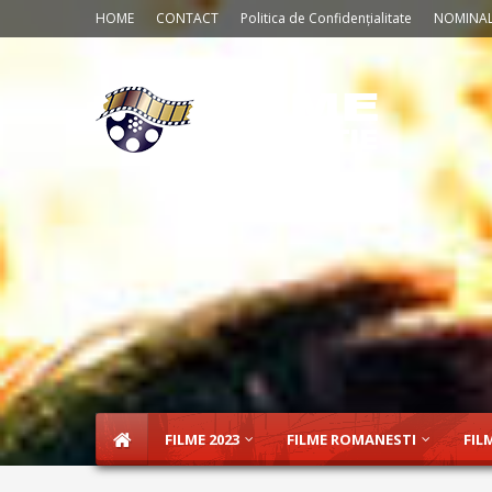
HOME
CONTACT
Politica de Confidențialitate
NOMINAL
FILME 2023
FILME ROMANESTI
FIL