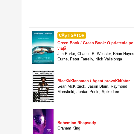
CÂȘTIGĂTOR
Green Book / Green Book: O prietenie pe
viață
Jim Burke
,
Charles B. Wessler
,
Brian Haye
Currie
,
Peter Farrelly
,
Nick Vallelonga
BlacKkKlansman / Agent provoKkKator
Sean McKittrick
,
Jason Blum
,
Raymond
Mansfield
,
Jordan Peele
,
Spike Lee
Bohemian Rhapsody
Graham King