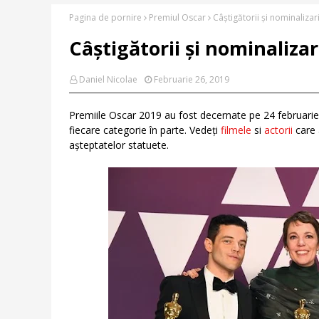
Pagina de pornire
Premiul Oscar
Câștigătorii și nominalizar
Câștigătorii și nominalizar
Daniel Nicolae
Februarie 26, 2019
Premiile Oscar 2019 au fost decernate pe 24 februarie 2
fiecare categorie în parte. Vedeți
filmele
si
actorii
care 
așteptatelor statuete.