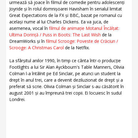
urmează să joace în filmul de comedie pentru adolescenți
Joyride și în rolul domnișoarei Havisham în serialul limitat
Great Expectations de la FX și BBC, bazat pe romanul cu
același nume al lui Charles Dickens. Ea va juca, de
asemenea, vocal în
filmul de animație Motanul Încălțat:
Ultima Dorință / Puss in Boots: The Last Wish
de la
DreamWorks și în
filmul Scrooge: Poveste de Crăciun /
Scrooge: A Christmas Carol
de la Netflix.
La sfârșitul anilor 1990, în timp ce cânta într-o producție
Footlights a lui Sir Alan Ayckbourn's Table Manners, Olivia
Colman l-a întâlnit pe Ed Sinclair, pe atunci un student la
drept în anul trei, care a devenit deziluzionat de drept și a
preferat să scrie. Olivia Colman și Sinclair s-au căsătorit în
august 2001 și au împreună trei copii. Ei locuiesc în sudul
Londrei.