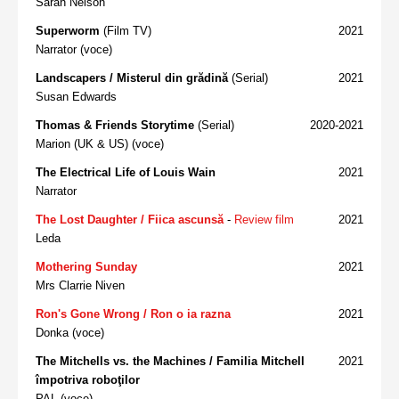
Sarah Nelson
Superworm
(Film TV)
2021
Narrator (voce)
Landscapers / Misterul din grădină
(Serial)
2021
Susan Edwards
Thomas & Friends Storytime
(Serial)
2020-2021
Marion (UK & US) (voce)
The Electrical Life of Louis Wain
2021
Narrator
The Lost Daughter / Fiica ascunsă
-
Review film
2021
Leda
Mothering Sunday
2021
Mrs Clarrie Niven
Ron's Gone Wrong / Ron o ia razna
2021
Donka (voce)
The Mitchells vs. the Machines / Familia Mitchell
2021
împotriva roboţilor
PAL (voce)