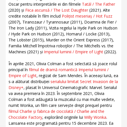
Oscar pentru interpretările ei din filmele
Tatăl / The Father
(2020) și
Fiica ascunsă / The Lost Daughter
(2021). Alte
credite notabile în film includ
Polițist meseriaș / Hot Fuzz
(2007), Tiranozaur / Tyrannosaur (2011), Doamna de Fier /
The Iron Lady (2011), Vizita regelui la Hyde Park on Hudson
/ Hyde Park on Hudson (2012), Homarul / Locke (2013),
The Lobster (2015), Murder on the Orient Express (2017),
Familia Mitchell împotriva roboţilor / The Mitchells vs. the
Machines (2021) și
Imperiul luminii / Empire of Light
(2022).
În aprilie 2021, Olivia Colman a fost selectată să joace rolul
principal în
filmul de dramă romantică Imperiul luminii /
Empire of Light
, regizat de Sam Mendes. În aceeași lună, ea
s-a alăturat distribuției
serialului limitat Secret Invasion de la
Disney+
, plasat în Universul Cinematografic Marvel. Serialul
va avea premiera în 2023. În septembrie 2021, Olivia
Colman a fost adăugată la muzicalul cu mai multe vedete,
numit Wonka, un film care servește drept prequel pentru
filmul Charlie și fabrica de ciocolată / Charlie and the
Chocolate Factory
, explorând originile lui
Willy Wonka
.
Lansarea este programată pentru 15 decembrie 2023. Ea