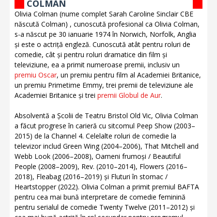
COLMAN
Olivia Colman (nume complet Sarah Caroline Sinclair CBE
născută Colman) , cunoscută profesional ca Olivia Colman,
s-a născut pe 30 ianuarie 1974 în Norwich, Norfolk, Anglia
și este o actriță engleză. Cunoscută atât pentru roluri de
comedie, cât și pentru roluri dramatice din film și
televiziune, ea a primit numeroase premii, inclusiv un
premiu Oscar
, un premiu pentru film al Academiei Britanice,
un premiu Primetime Emmy, trei premii de televiziune ale
Academiei Britanice și trei
premii Globul de Aur
.
Absolventă a Școlii de Teatru Bristol Old Vic, Olivia Colman
a făcut progrese în carieră cu sitcomul Peep Show (2003–
2015) de la Channel 4. Celelalte roluri de comedie la
televizor includ Green Wing (2004–2006), That Mitchell and
Webb Look (2006–2008), Oameni frumoși / Beautiful
People (2008–2009), Rev. (2010–2014), Flowers (2016–
2018), Fleabag (2016–2019) și Fluturi în stomac /
Heartstopper (2022). Olivia Colman a primit premiul BAFTA
pentru cea mai bună interpretare de comedie feminină
pentru serialul de comedie Twenty Twelve (2011–2012) și