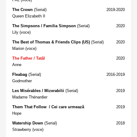
The Crown
(Serial)
2019-2020
Queen Elizabeth II
The Simpsons / Familia Simpson
(Serial)
2020
Lily (voce)
The Best of Thomas & Friends Clips (US)
(Serial)
2020
Marion (voce)
The Father / Tatăl
2020
Anne
Fleabag
(Serial)
2016-2019
Godmother
Les Misérables / Mizerabilii
(Serial)
2019
Madame Thénardier
Them That Follow / Cei care urmează
2019
Hope
Watership Down
(Serial)
2018
Strawberry (voce)