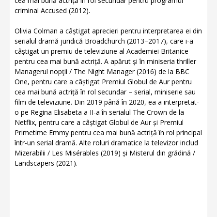
cea mai bună actriță în rol secundar pentru programul
criminal Accused (2012).
Olivia Colman a câștigat aprecieri pentru interpretarea ei din
serialul dramă juridică Broadchurch (2013–2017), care i-a
câștigat un premiu de televiziune al Academiei Britanice
pentru cea mai bună actriță. A apărut și în miniseria thriller
Managerul nopţii / The Night Manager (2016) de la BBC
One, pentru care a câștigat Premiul Globul de Aur pentru
cea mai bună actriță în rol secundar – serial, miniserie sau
film de televiziune. Din 2019 până în 2020, ea a interpretat-
o pe Regina Elisabeta a II-a în serialul The Crown de la
Netflix, pentru care a câștigat Globul de Aur și Premiul
Primetime Emmy pentru cea mai bună actriță în rol principal
într-un serial dramă. Alte roluri dramatice la televizor includ
Mizerabilii / Les Misérables (2019) și Misterul din grădină /
Landscapers (2021).