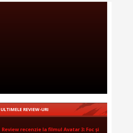
ULTIMELE REVIEW-URI
Review recenzie la filmul Avatar 3: Foc și