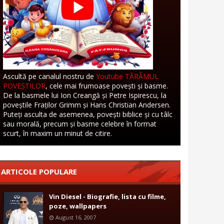
Ascultă pe canalul nostru de
Youtube TĂRÂMUL
POVEȘTILOR
, cele mai frumoase povești și basme.
De la basmele lui Ion Creangă și Petre Ispirescu, la
poveștile Fraților Grimm și Hans Christian Andersen.
Puteți asculta de asemenea, povești biblice și cu tâlc
sau morală, precum și basme celebre în format
scurt, în maxim un minut de citire.
ARTICOLE POPULARE
Vin Diesel - Biografie, lista cu filme,
poze, wallpapers
August 16, 2007