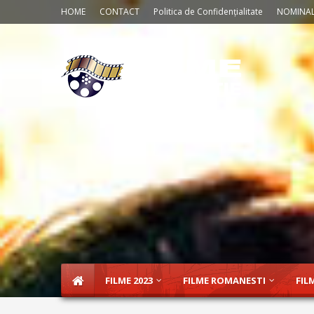
HOME
CONTACT
Politica de Confidențialitate
NOMINAL
FILME 2023
FILME ROMANESTI
FIL