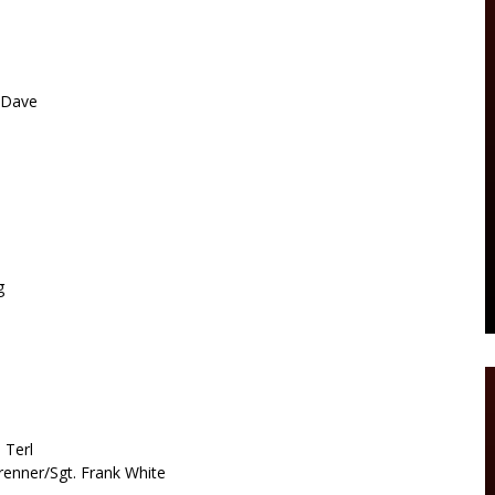
. Dave
g
 Terl
Brenner/Sgt. Frank White