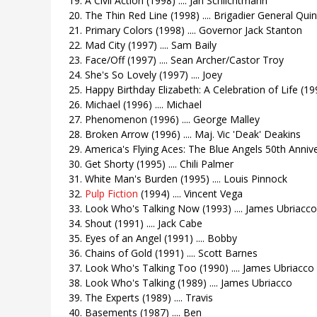
19. A Civil Action (1998) .... Jan Schlichtmann
20. The Thin Red Line (1998) .... Brigadier General Qui
21. Primary Colors (1998) .... Governor Jack Stanton
22. Mad City (1997) .... Sam Baily
23. Face/Off (1997) .... Sean Archer/Castor Troy
24. She's So Lovely (1997) .... Joey
25. Happy Birthday Elizabeth: A Celebration of Life (199
26. Michael (1996) .... Michael
27. Phenomenon (1996) .... George Malley
28. Broken Arrow (1996) .... Maj. Vic 'Deak' Deakins
29. America's Flying Aces: The Blue Angels 50th Anniver
30. Get Shorty (1995) .... Chili Palmer
31. White Man's Burden (1995) .... Louis Pinnock
32.
Pulp Fiction
(1994) .... Vincent Vega
33. Look Who's Talking Now (1993) .... James Ubriacco
34. Shout (1991) .... Jack Cabe
35. Eyes of an Angel (1991) .... Bobby
36. Chains of Gold (1991) .... Scott Barnes
37. Look Who's Talking Too (1990) .... James Ubriacco
38. Look Who's Talking (1989) .... James Ubriacco
39. The Experts (1989) .... Travis
40. Basements (1987) .... Ben