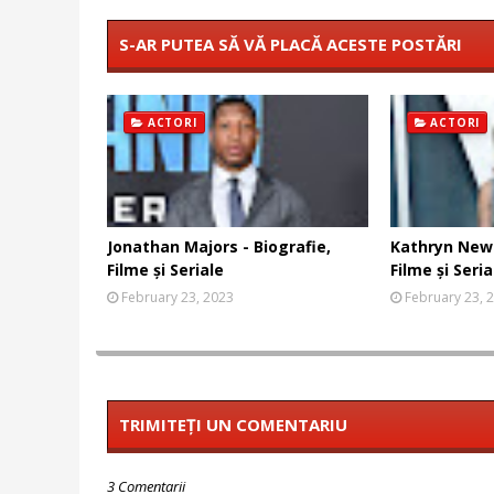
S-AR PUTEA SĂ VĂ PLACĂ ACESTE POSTĂRI
ACTORI
ACTORI
Jonathan Majors - Biografie,
Kathryn Newt
Filme și Seriale
Filme și Seria
February 23, 2023
February 23, 
TRIMITEȚI UN COMENTARIU
3 Comentarii