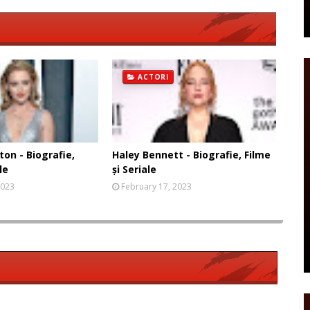
ACTORI
on - Biografie,
Haley Bennett - Biografie, Filme
le
și Seriale
2023
February 17, 2023