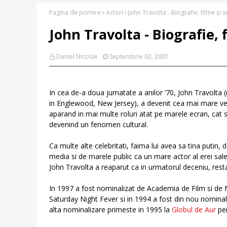
Pagina de pornire
Actori
John Travolta - Biografie, filme și s
John Travolta - Biografie, f
Daniel Nicolae
Septembrie 02, 2007
In cea de-a doua jumatate a anilor ’70, John Travolta 
in Englewood, New Jersey), a devenit cea mai mare ve
aparand in mai multe roluri atat pe marele ecran, cat si
devenind un fenomen cultural.
Ca multe alte celebritati, faima lui avea sa tina putin, da
media si de marele public ca un mare actor al erei sale. 
John Travolta a reaparut ca in urmatorul deceniu, restab
In 1997 a fost nominalizat de Academia de Film si de N
Saturday Night Fever si in 1994 a fost din nou nominal
alta nominalizare primeste in 1995 la
Globul de Aur
pen