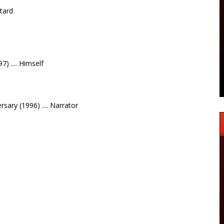
ntard
7) .... Himself
sary (1996) .... Narrator