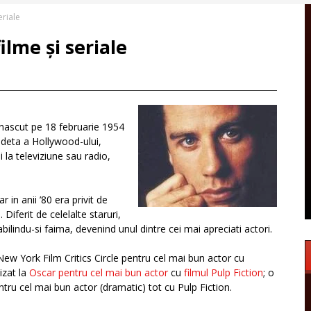
eriale
ilme și seriale
(nascut pe 18 februarie 1954
deta a Hollywood-ului,
 la televiziune sau radio,
r in anii ’80 era privit de
Diferit de celelalte staruri,
ilindu-si faima, devenind unul dintre cei mai apreciati actori.
ew York Film Critics Circle pentru cel mai bun actor cu
izat la
Oscar pentru cel mai bun actor
cu
filmul Pulp Fiction
; o
tru cel mai bun actor (dramatic) tot cu Pulp Fiction.