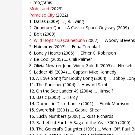
Filmografie:
Mob Land
(2023)
Paradise City
(2022)
1. Dallas (2009) .... J.R. Ewing
2. Quantum Quest: A Cassini Space Odyssey (2009) ...
3. Bolt (2008) ....
4.
Wild Hogs / Gașca nebună
(2007) .... Woody Stevens
5. Hairspray (2007) .... Edna Turnblad
6. Lonely Hearts (2006) .... Elmer C. Robinson
7. Be Cool (2005) .... Chili Palmer
8. Olivia Newton-John: Video Gold II (2005) .... Himself
9. Ladder 49 (2004) .... Captain Mike Kennedy
10. A Love Song for Bobby Long (2004) .... Bobby Lon
11. The Punisher (2004) .... Howard Saint
12. On the Set: Ladder 49 (2004) .... Himself
13. Basic (2003) .... Hardy
14. Domestic Disturbance (2001) .... Frank Morrison
15. Swordfish (2001) .... Gabriel Shear
16. Lucky Numbers (2000) .... Russ Richards
17. Battlefield Earth: A Saga of the Year 3000 (2000) ....
18. The General's Daughter (1999) .... Warr. Off. Paul 