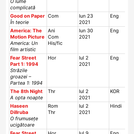
O lume
complicată
Good on Paper
Com
Iun 23
Eng
În teorie
2021
America: The
Ani
Iun 30
Eng
Motion Picture
Com
2021
America: Un
His/fic
film artistic
Fear Street
Hor
Iul 2
Eng
Part 1: 1994
2021
Străzile
groazei –
Partea 1: 1994
The 8th Night
Thr
Iul 2
KOR
A opta noapte
2021
Haseen
Rom
Iul 2
Hindi
Dillruba
Thr
2021
O frumusețe
ucigătoare
Fear Street
Hor
Iul 9
Eng