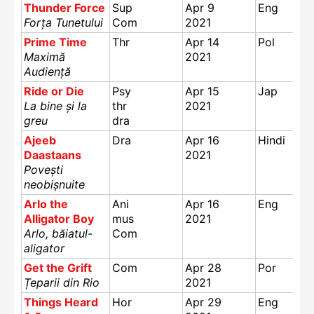
Thunder Force
Sup
Apr 9
Eng
Forța Tunetului
Com
2021
Prime Time
Thr
Apr 14
Pol
Maximă
2021
Audiență
Ride or Die
Psy
Apr 15
Jap
La bine și la
thr
2021
greu
dra
Ajeeb
Dra
Apr 16
Hindi
Daastaans
2021
Povești
neobișnuite
Arlo the
Ani
Apr 16
Eng
Alligator Boy
mus
2021
Arlo, băiatul-
Com
aligator
Get the Grift
Com
Apr 28
Por
Țeparii din Rio
2021
Things Heard
Hor
Apr 29
Eng