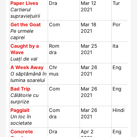
Paper Lives
Dra
Mar 12
Tur
Cartierul
2021
supraviețuirii
Get the Goat
Com
Mar 18
Por
Pe urmele
2021
caprei
Caught by a
Rom
Mar 25
Ita
Wave
dra
2021
Luați de val
A Week Away
Chr
Mar 26
Eng
O săptămână în
mus
2021
lumina soarelui
Bad Trip
Com
Mar 26
Eng
Călătorie cu
2021
surprize
Pagglait
Com
Mar 26
Hindi
Un loc în
dra
2021
societate
Concrete
Dra
Apr 2
Eng