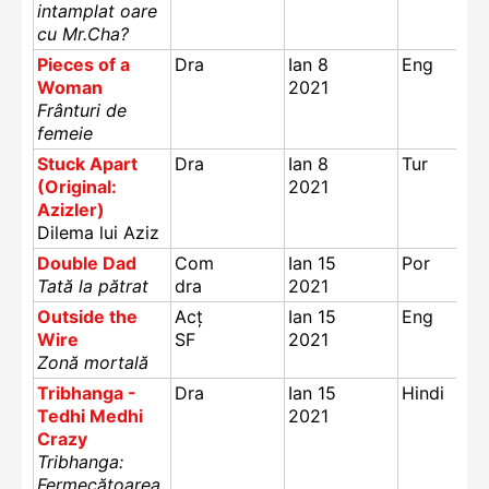
intamplat oare
cu Mr.Cha?
Pieces of a
Dra
Ian 8
Eng
Woman
2021
Frânturi de
femeie
Stuck Apart
Dra
Ian 8
Tur
(Original:
2021
Azizler)
Dilema lui Aziz
Double Dad
Com
Ian 15
Por
Tată la pătrat
dra
2021
Outside the
Acț
Ian 15
Eng
Wire
SF
2021
Zonă mortală
Tribhanga -
Dra
Ian 15
Hindi
Tedhi Medhi
2021
Crazy
Tribhanga:
Fermecătoarea