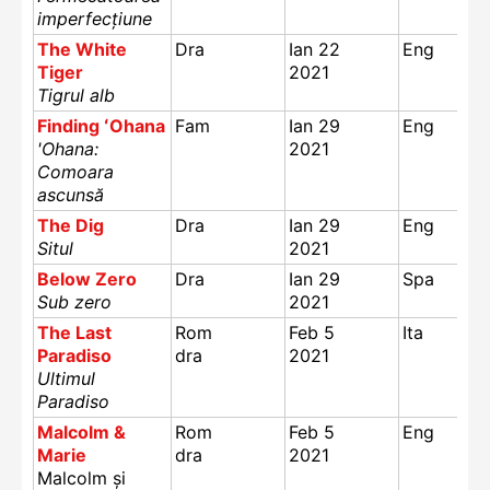
imperfecțiune
The White
Dra
Ian 22
Eng
Tiger
2021
Tigrul alb
Finding ʻOhana
Fam
Ian 29
Eng
'Ohana:
2021
Comoara
ascunsă
The Dig
Dra
Ian 29
Eng
Situl
2021
Below Zero
Dra
Ian 29
Spa
Sub zero
2021
The Last
Rom
Feb 5
Ita
Paradiso
dra
2021
Ultimul
Paradiso
Malcolm &
Rom
Feb 5
Eng
Marie
dra
2021
Malcolm și