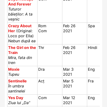
And Forever
Tuturor
băieților: A ta
veșnic
Crazy About
Rom
Feb 26
Spa
Her
(Original:
Com
2021
Loco por Ella)
Nebun după ea
The Girl on the
Thr
Feb 26
Hindi
Train
2021
Mira, fata din
tren
Moxie
Dra
Mar 3
Eng
Tupeu
2021
Sentinelle
Acț
Mar 5
Fra
În umbra
2021
santinelei
Yes Day
Com
Mar 12
Eng
Ziua lui „Da”
2021