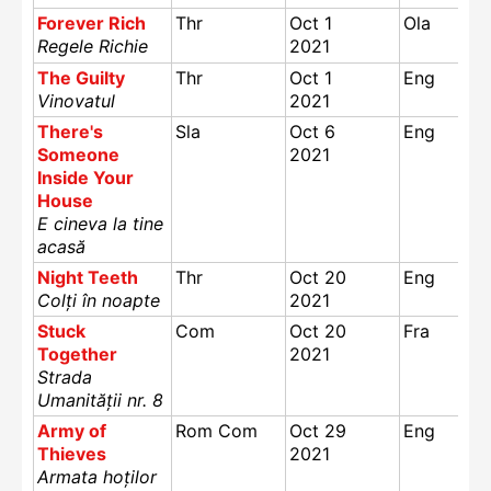
Forever Rich
Thr
Oct 1
Ola
Regele Richie
2021
The Guilty
Thr
Oct 1
Eng
Vinovatul
2021
There's
Sla
Oct 6
Eng
Someone
2021
Inside Your
House
E cineva la tine
acasă
Night Teeth
Thr
Oct 20
Eng
Colți în noapte
2021
Stuck
Com
Oct 20
Fra
Together
2021
Strada
Umanității nr. 8
Army of
Rom Com
Oct 29
Eng
Thieves
2021
Armata hoților