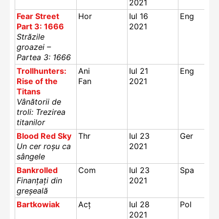
2021
Fear Street
Hor
Iul 16
Eng
Part 3: 1666
2021
Străzile
groazei –
Partea 3: 1666
Trollhunters:
Ani
Iul 21
Eng
Rise of the
F
an
2021
Titans
Vânătorii de
troli: Trezirea
titanilor
Blood Red Sky
Thr
Iul 23
Ger
Un cer roșu ca
2021
sângele
Bankrolled
Com
Iul 23
Spa
Finanțați din
2021
greșeală
Bartkowiak
Acț
Iul 28
Pol
2021