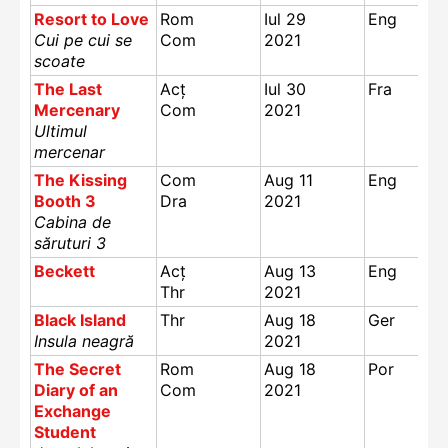
Resort to Love
Rom
Iul 29
Eng
Cui pe cui se
Com
2021
scoate
The Last
Acț
Iul 30
Fra
Mercenary
Com
2021
Ultimul
mercenar
The Kissing
Com
Aug 11
Eng
Booth 3
Dra
2021
Cabina de
săruturi 3
Beckett
Acț
Aug 13
Eng
Thr
2021
Black Island
Thr
Aug 18
Ger
Insula neagră
2021
The Secret
Rom
Aug 18
Por
Diary of an
Com
2021
Exchange
Student