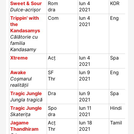
Sweet & Sour
Rom
Iun 4
KOR
Dulce-acrișor
dra
2021
Trippin' with
Com
Iun 4
Eng
the
2021
Kandasamys
Călătorie cu
familia
Kandasamy
Xtreme
Acț
Iun 4
Spa
2021
Awake
SF
Iun 9
Eng
Coșmarul
Thr
2021
realității
Tragic Jungle
Dra
Iun 9
Spa
Jungla tragică
2021
Tragic Jungle
Spo
Iun 11
Hindi
Skaterița
dra
2021
Jagame
Acț
Iun 18
Tamil
Thandhiram
Thr
2021