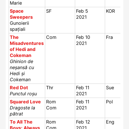
Marie
Space
SF
Feb 5
KOR
Sweepers
2021
Gunoierii
spațiali
The
Com
Feb 10
Fra
Misadventures
2021
of Hedi and
Cokeman
Ghinion de
neșansă cu
Hedi și
Cokeman
Red Dot
Thr
Feb 11
Sue
Punctul roșu
2021
Squared Love
Rom
Feb 11
Pol
Dragoste la
Com
2021
pătrat
To All The
Rom
Feb 12
Eng
Boys: Always
Com
2021