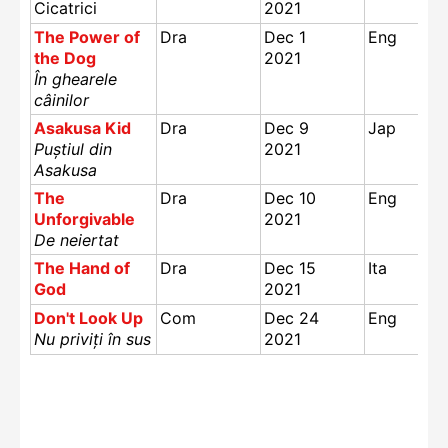
Cicatrici
2021
The Power of
Dra
Dec 1
Eng
the Dog
2021
În ghearele
câinilor
Asakusa Kid
Dra
Dec 9
Jap
Puștiul din
2021
Asakusa
The
Dra
Dec 10
Eng
Unforgivable
2021
De neiertat
The Hand of
Dra
Dec 15
Ita
God
2021
Don't Look Up
Com
Dec 24
Eng
Nu priviți în sus
2021