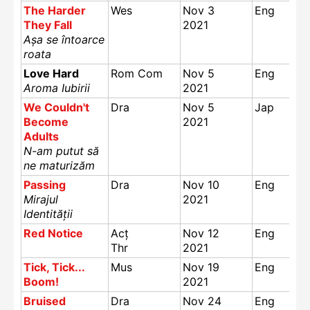
The Harder
Wes
Nov 3
Eng
They Fall
2021
Așa se întoarce
roata
Love Hard
Rom Com
Nov 5
Eng
Aroma Iubirii
2021
We Couldn't
Dra
Nov 5
Jap
Become
2021
Adults
N-am putut să
ne maturizăm
Passing
Dra
Nov 10
Eng
Mirajul
2021
Identității
Red Notice
Acț
Nov 12
Eng
Thr
2021
Tick, Tick...
Mus
Nov 19
Eng
Boom!
2021
Bruised
Dra
Nov 24
Eng