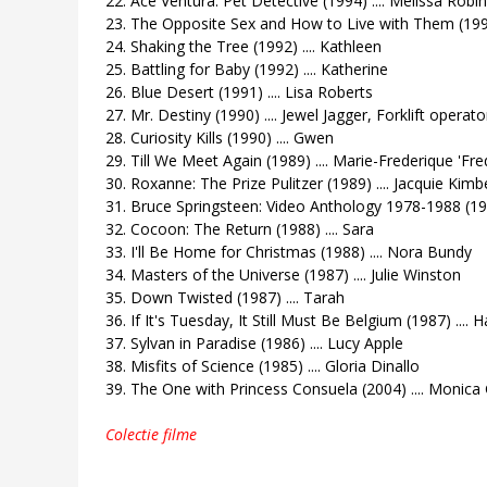
22. Ace Ventura: Pet Detective (1994) .... Melissa Robi
23. The Opposite Sex and How to Live with Them (1993
24. Shaking the Tree (1992) .... Kathleen
25. Battling for Baby (1992) .... Katherine
26. Blue Desert (1991) .... Lisa Roberts
27. Mr. Destiny (1990) .... Jewel Jagger, Forklift operat
28. Curiosity Kills (1990) .... Gwen
29. Till We Meet Again (1989) .... Marie-Frederique 'Fr
30. Roxanne: The Prize Pulitzer (1989) .... Jacquie Kimb
31. Bruce Springsteen: Video Anthology 1978-1988 (198
32. Cocoon: The Return (1988) .... Sara
33. I'll Be Home for Christmas (1988) .... Nora Bundy
34. Masters of the Universe (1987) .... Julie Winston
35. Down Twisted (1987) .... Tarah
36. If It's Tuesday, It Still Must Be Belgium (1987) ....
37. Sylvan in Paradise (1986) .... Lucy Apple
38. Misfits of Science (1985) .... Gloria Dinallo
39. The One with Princess Consuela (2004) .... Monica 
Colectie filme