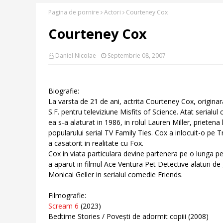
Pagina de pornire
Actori
Courteney Cox
Courteney Cox
Daniel Nicolae
Septembrie 08, 2007
Biografie:
La varsta de 21 de ani, actrita Courteney Cox, origina
S.F. pentru televiziune Misfits of Science. Atat serialul
ea s-a alaturat in 1986, in rolul Lauren Miller, prietena
popularului serial TV Family Ties. Cox a inlocuit-o pe Tr
a casatorit in realitate cu Fox.
Cox in viata particulara devine partenera pe o lunga p
a aparut in filmul Ace Ventura Pet Detective alaturi de J
Monicai Geller in serialul comedie Friends.
Filmografie:
Scream 6
(2023)
Bedtime Stories / Povești de adormit copiii (2008)