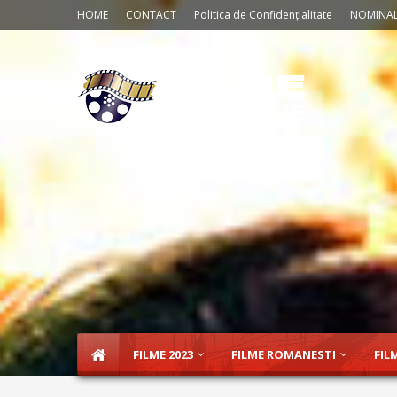
HOME
CONTACT
Politica de Confidențialitate
NOMINAL
FILME 2023
FILME ROMANESTI
FIL