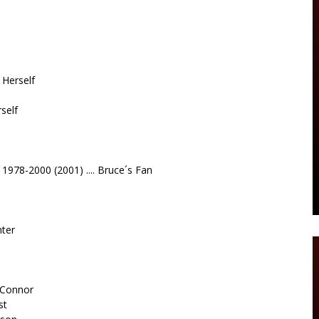
 Herself
self
1978-2000 (2001) .... Bruce´s Fan
nter
O'Connor
st