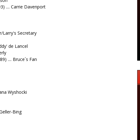
nson
) .... Carrie Davenport
or/Larry's Secretary
eddy' de Lancel
erly
9) .... Bruce´s Fan
 Hana Wyshocki
Geller-Bing