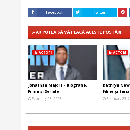
Facebook
Twitter
S-AR PUTEA SĂ VĂ PLACĂ ACESTE POSTĂRI
ACTORI
ACTORI
Jonathan Majors - Biografie,
Kathryn Newt
Filme și Seriale
Filme și Seria
February 23, 2023
February 23, 