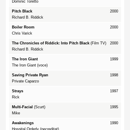
Dominic Toretto
Pitch Black
2000
Richard B. Riddick
Boiler Room
2000
Chris Varick
The Chronicles of Riddick: Into Pitch Black
(Film TV)
2000
Richard B. Riddick
The Iron Giant
1999
The Iron Giant (voce)
Saving Private Ryan
1998
Private Caparzo
Strays
1997
Rick
Multi-Facial
(Scurt)
1995
Mike
Awakenings
1990
Hospital Orderly (necreditat)