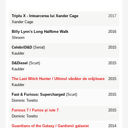
Triplu X - Intoarcerea lui Xander Cage
2017
Xander Cage
Billy Lynn's Long Halftime Walk
2016
Shroom
CelebriD&D
(Serial)
2015
Kaulder
D&Diesel
(Scurt)
2015
Kaulder
The Last Witch Hunter / Ultimul vânător de vrăjitoare
2015
Kaulder
Fast & Furious: Supercharged
(Scurt)
2015
Dominic Toretto
Furious 7
/ Furios şi iute 7
2015
Dominic Toretto
Guardians of the Galaxy
/ Gardienii galaxiei
2014