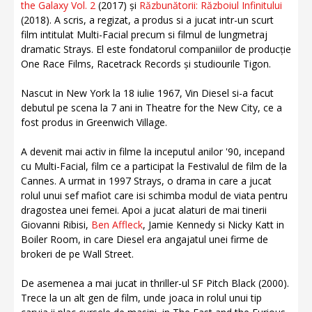
the Galaxy Vol. 2
(2017) și
Răzbunătorii: Războiul Infinitului
(2018). A scris, a regizat, a produs si a jucat intr-un scurt
film intitulat Multi-Facial precum si filmul de lungmetraj
dramatic Strays. El este fondatorul companiilor de producție
One Race Films, Racetrack Records și studiourile Tigon.
Nascut in New York la 18 iulie 1967, Vin Diesel si-a facut
debutul pe scena la 7 ani in Theatre for the New City, ce a
fost produs in Greenwich Village.
A devenit mai activ in filme la inceputul anilor '90, incepand
cu Multi-Facial, film ce a participat la Festivalul de film de la
Cannes. A urmat in 1997 Strays, o drama in care a jucat
rolul unui sef mafiot care isi schimba modul de viata pentru
dragostea unei femei. Apoi a jucat alaturi de mai tinerii
Giovanni Ribisi,
Ben Affleck
, Jamie Kennedy si Nicky Katt in
Boiler Room, in care Diesel era angajatul unei firme de
brokeri de pe Wall Street.
De asemenea a mai jucat in thriller-ul SF Pitch Black (2000).
Trece la un alt gen de film, unde joaca in rolul unui tip