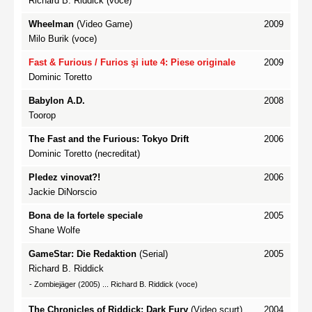
Richard B. Riddick (voce)
Wheelman
(Video Game)
2009
Milo Burik (voce)
Fast & Furious
/ Furios şi iute 4: Piese originale
2009
Dominic Toretto
Babylon A.D.
2008
Toorop
The Fast and the Furious: Tokyo Drift
2006
Dominic Toretto (necreditat)
Pledez vinovat?!
2006
Jackie DiNorscio
Bona de la fortele speciale
2005
Shane Wolfe
GameStar: Die Redaktion
(Serial)
2005
Richard B. Riddick
-
Zombiejäger
(2005) ... Richard B. Riddick (voce)
The Chronicles of Riddick: Dark Fury
(Video scurt)
2004