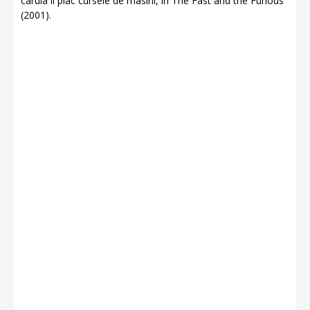
caruia ii plac cursele de masini, in The Fast and the Furious
(2001).