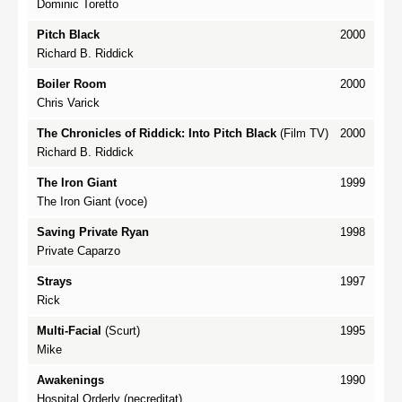
Dominic Toretto
Pitch Black
2000
Richard B. Riddick
Boiler Room
2000
Chris Varick
The Chronicles of Riddick: Into Pitch Black
(Film TV)
2000
Richard B. Riddick
The Iron Giant
1999
The Iron Giant (voce)
Saving Private Ryan
1998
Private Caparzo
Strays
1997
Rick
Multi-Facial
(Scurt)
1995
Mike
Awakenings
1990
Hospital Orderly (necreditat)