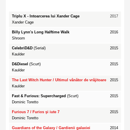
Triplu X - Intoarcerea lui Xander Cage
2017
Xander Cage
Billy Lynn's Long Halftime Walk
2016
Shroom
CelebriD&D
(Serial)
2015
Kaulder
D&Diesel
(Scurt)
2015
Kaulder
The Last Witch Hunter / Ultimul vânător de vrăjitoare
2015
Kaulder
Fast & Furious: Supercharged
(Scurt)
2015
Dominic Toretto
Furious 7
/ Furios şi iute 7
2015
Dominic Toretto
Guardians of the Galaxy
/ Gardienii galaxiei
2014