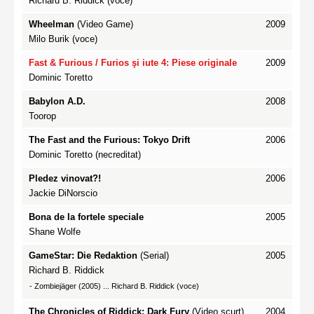
Richard B. Riddick (voce)
Wheelman
(Video Game)
2009
Milo Burik (voce)
Fast & Furious
/ Furios şi iute 4: Piese originale
2009
Dominic Toretto
Babylon A.D.
2008
Toorop
The Fast and the Furious: Tokyo Drift
2006
Dominic Toretto (necreditat)
Pledez vinovat?!
2006
Jackie DiNorscio
Bona de la fortele speciale
2005
Shane Wolfe
GameStar: Die Redaktion
(Serial)
2005
Richard B. Riddick
-
Zombiejäger
(2005) ... Richard B. Riddick (voce)
The Chronicles of Riddick: Dark Fury
(Video scurt)
2004