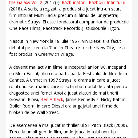
the Galaxy Vol. 2
(2017) și
Răzbunătorii: Războiul Infinitului
(2018). A scris, a regizat, a produs si a jucat intr-un scurt
film intitulat Multi-Facial precum si filmul de lungmetraj
dramatic Strays. El este fondatorul companiilor de producție
One Race Films, Racetrack Records și studiourile Tigon.
Nascut in New York la 18 iulie 1967, Vin Diesel si-a facut
debutul pe scena la 7 ani in Theatre for the New City, ce a
fost produs in Greenwich Village.
A devenit mai activ in filme la inceputul anilor '90, incepand
cu Multi-Facial, film ce a participat la Festivalul de film de la
Cannes. A urmat in 1997 Strays, o drama in care a jucat
rolul unui sef mafiot care isi schimba modul de viata pentru
dragostea unei femei. Apoi a jucat alaturi de mai tinerii
Giovanni Ribisi,
Ben Affleck
, Jamie Kennedy si Nicky Katt in
Boiler Room, in care Diesel era angajatul unei firme de
brokeri de pe Wall Street.
De asemenea a mai jucat in thriller-ul SF Pitch Black (2000).
Trece la un alt gen de film, unde joaca in rolul unui tip