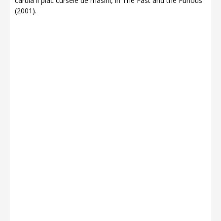
caruia ii plac cursele de masini, in The Fast and the Furious
(2001).