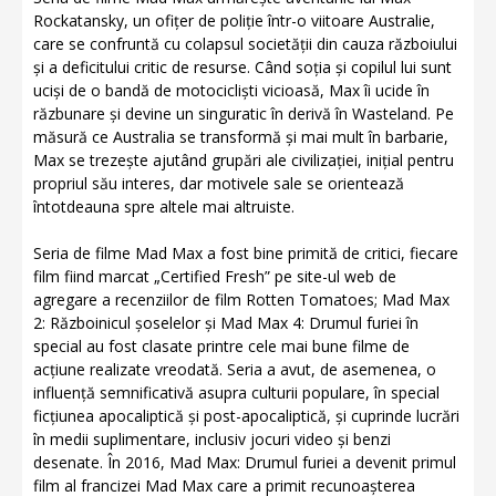
Rockatansky, un ofițer de poliție într-o viitoare Australie,
care se confruntă cu colapsul societății din cauza războiului
și a deficitului critic de resurse. Când soția și copilul lui sunt
uciși de o bandă de motocicliști vicioasă, Max îi ucide în
răzbunare și devine un singuratic în derivă în Wasteland. Pe
măsură ce Australia se transformă și mai mult în barbarie,
Max se trezește ajutând grupări ale civilizației, inițial pentru
propriul său interes, dar motivele sale se orientează
întotdeauna spre altele mai altruiste.
Seria de filme Mad Max a fost bine primită de critici, fiecare
film fiind marcat „Certified Fresh” pe site-ul web de
agregare a recenziilor de film Rotten Tomatoes; Mad Max
2: Războinicul șoselelor și Mad Max 4: Drumul furiei în
special au fost clasate printre cele mai bune filme de
acțiune realizate vreodată. Seria a avut, de asemenea, o
influență semnificativă asupra culturii populare, în special
ficțiunea apocaliptică și post-apocaliptică, și cuprinde lucrări
în medii suplimentare, inclusiv jocuri video și benzi
desenate. În 2016, Mad Max: Drumul furiei a devenit primul
film al francizei Mad Max care a primit recunoașterea