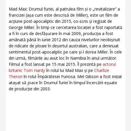
Mad Max: Drumul furiei, al patrulea film și o „revitalizare” a
francizei (așa cum este descrisă de Miller), este un film de
acțiune post-apocaliptic din 2015, co-scris și regizat de
George Miller. În timp ce cercetarea locației a fost raportată
a fi în curs de desfășurare în mai 2009, producția a fost
amânată până în iunie 2012 din cauza nivelurilor neobișnuit
de ridicate de ploaie în deșertul australian, care a diminuat
sentimentul post-apocaliptic pe care și-l dorea Miller. În cele
din urmă, filmările au avut loc în Namibia în anul următor.
Filmul a fost lansat pe 15 mai 2015. Îl prezintă pe
actorul
britanic Tom Hardy
în rolul lui Mad Max și pe
Charlize
Theron
în rolul Împărătesei Furiosa. Mel Gibson a fost inițial
atașat să joace în Drumul furiei în timpul încercării eșuate
de producție din 2003.