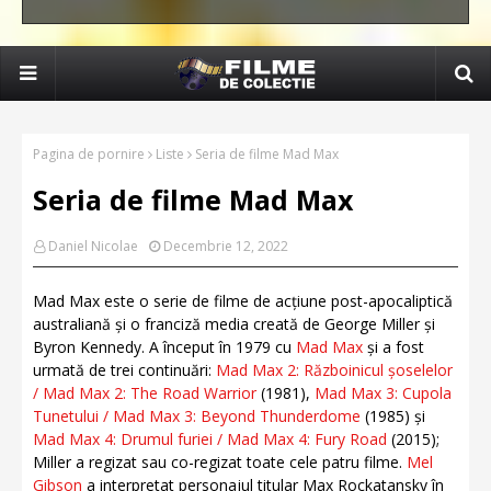
Pagina de pornire
Liste
Seria de filme Mad Max
Seria de filme Mad Max
Daniel Nicolae
Decembrie 12, 2022
Mad Max este o serie de filme de acțiune post-apocaliptică
australiană și o franciză media creată de George Miller și
Byron Kennedy. A început în 1979 cu
Mad Max
și a fost
urmată de trei continuări:
Mad Max 2: Războinicul șoselelor
/ Mad Max 2: The Road Warrior
(1981),
Mad Max 3: Cupola
Tunetului / Mad Max 3: Beyond Thunderdome
(1985) și
Mad Max 4: Drumul furiei / Mad Max 4: Fury Road
(2015);
Miller a regizat sau co-regizat toate cele patru filme.
Mel
Gibson
a interpretat personajul titular Max Rockatansky în