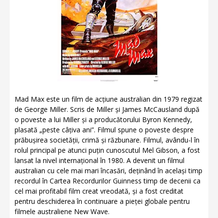
Mad Max este un film de acțiune australian din 1979 regizat
de George Miller. Scris de Miller și James McCausland după
o poveste a lui Miller și a producătorului Byron Kennedy,
plasată „peste câțiva ani”. Filmul spune o poveste despre
prăbușirea societății, crimă și răzbunare. Filmul, avându-l în
rolul principal pe atunci puțin cunoscutul Mel Gibson, a fost
lansat la nivel internațional în 1980. A devenit un filmul
australian cu cele mai mari încasări, deținând în același timp
recordul în Cartea Recordurilor Guinness timp de decenii ca
cel mai profitabil film creat vreodată, și a fost creditat
pentru deschiderea în continuare a pieței globale pentru
filmele australiene New Wave.