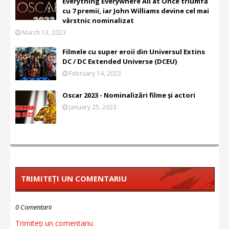
Everything Everywhere All at Once triumfă
cu 7 premii, iar John Williams devine cel mai
vârstnic nominalizat
March 13, 2023
Filmele cu super eroii din Universul Extins
DC / DC Extended Universe (DCEU)
February 14, 2023
Oscar 2023 - Nominalizări filme și actori
January 25, 2023
TRIMITEȚI UN COMENTARIU
0 Comentarii
Trimiteți un comentariu