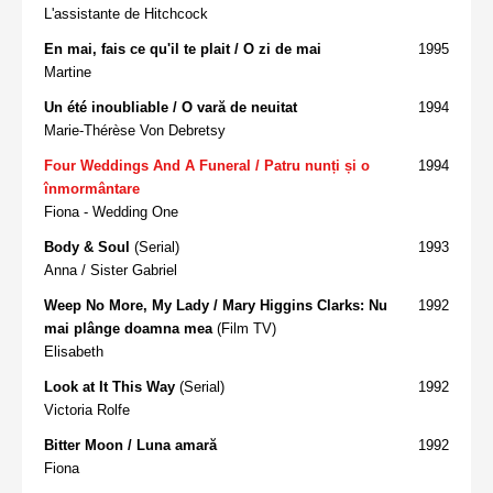
L'assistante de Hitchcock
En mai, fais ce qu'il te plait / O zi de mai
1995
Martine
Un été inoubliable / O vară de neuitat
1994
Marie-Thérèse Von Debretsy
Four Weddings And A Funeral / Patru nunți și o
1994
înmormântare
Fiona - Wedding One
Body & Soul
(Serial)
1993
Anna / Sister Gabriel
Weep No More, My Lady / Mary Higgins Clarks: Nu
1992
mai plânge doamna mea
(Film TV)
Elisabeth
Look at It This Way
(Serial)
1992
Victoria Rolfe
Bitter Moon / Luna amară
1992
Fiona