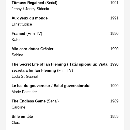
Titmuss Regained
(Serial)
1991
Jenny / Jenny Sidonia
Aux yeux du monde
1991
L'Institutrice
Framed
(Film TV)
1990
Kate
Mio caro dottor Gräsler
1990
Sabine
The Secret Life of Ian Fleming / Tatăl spionului: Viața
1990
secretă a lui Ian Fleming
(Film TV)
Leda St Gabriel
Le bal du gouverneur / Balul guvernatorului
1990
Marie Forestier
The Endless Game
(Serial)
1989
Caroline
Bille en tête
1989
Clara