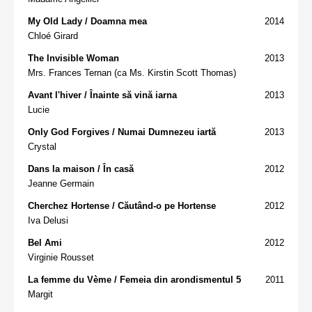
My Old Lady / Doamna mea
2014
Chloé Girard
The Invisible Woman
2013
Mrs. Frances Ternan (ca Ms. Kirstin Scott Thomas)
Avant l'hiver / Înainte să vină iarna
2013
Lucie
Only God Forgives / Numai Dumnezeu iartă
2013
Crystal
Dans la maison / În casă
2012
Jeanne Germain
Cherchez Hortense / Căutând-o pe Hortense
2012
Iva Delusi
Bel Ami
2012
Virginie Rousset
La femme du Vème / Femeia din arondismentul 5
2011
Margit