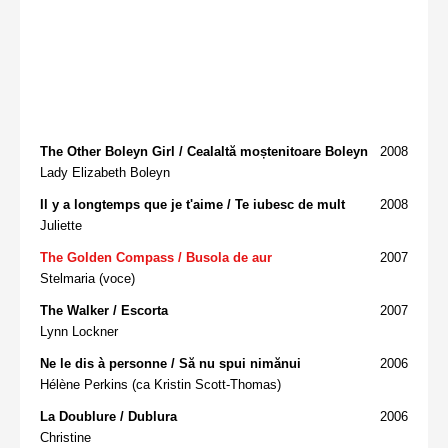
The Other Boleyn Girl / Cealaltă moștenitoare Boleyn
2008
Lady Elizabeth Boleyn
Il y a longtemps que je t'aime / Te iubesc de mult
2008
Juliette
The Golden Compass / Busola de aur
2007
Stelmaria (voce)
The Walker / Escorta
2007
Lynn Lockner
Ne le dis à personne / Să nu spui nimănui
2006
Hélène Perkins (ca Kristin Scott-Thomas)
La Doublure / Dublura
2006
Christine