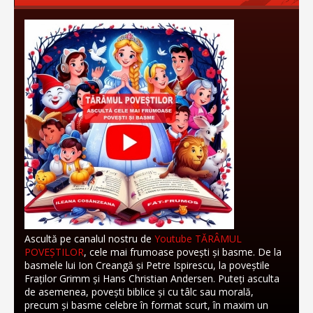
Ascultă pe canalul nostru de
Youtube TĂRÂMUL
POVEȘTILOR
, cele mai frumoase povești și basme. De la
basmele lui Ion Creangă și Petre Ispirescu, la poveștile
Fraților Grimm și Hans Christian Andersen. Puteți asculta
de asemenea, povești biblice și cu tâlc sau morală,
precum și basme celebre în format scurt, în maxim un