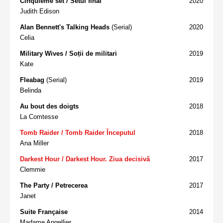
Cinquième set / Setul final
2020
Judith Edison
Alan Bennett's Talking Heads
(Serial)
2020
Celia
Military Wives / Soții de militari
2019
Kate
Fleabag
(Serial)
2019
Belinda
Au bout des doigts
2018
La Comtesse
Tomb Raider / Tomb Raider Începutul
2018
Ana Miller
Darkest Hour / Darkest Hour. Ziua decisivă
2017
Clemmie
The Party / Petrecerea
2017
Janet
Suite Française
2014
Madame Angellier