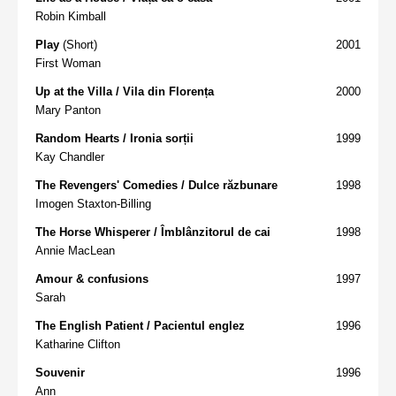
Robin Kimball
Play
(Short)
2001
First Woman
Up at the Villa / Vila din Florența
2000
Mary Panton
Random Hearts / Ironia sorții
1999
Kay Chandler
The Revengers' Comedies / Dulce răzbunare
1998
Imogen Staxton-Billing
The Horse Whisperer / Îmblânzitorul de cai
1998
Annie MacLean
Amour & confusions
1997
Sarah
The English Patient / Pacientul englez
1996
Katharine Clifton
Souvenir
1996
Ann