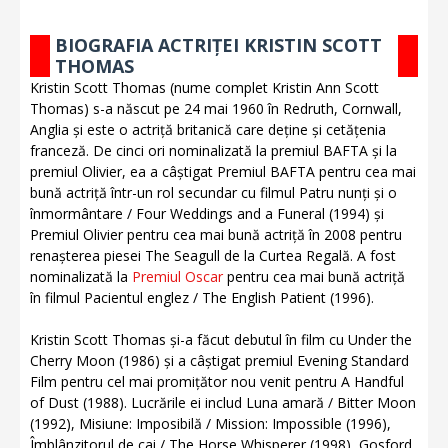
BIOGRAFIA ACTRIȚEI KRISTIN SCOTT
THOMAS
Kristin Scott Thomas (nume complet Kristin Ann Scott
Thomas) s-a născut pe 24 mai 1960 în Redruth, Cornwall,
Anglia și este o actriță britanică care deține și cetățenia
franceză. De cinci ori nominalizată la premiul BAFTA și la
premiul Olivier, ea a câștigat Premiul BAFTA pentru cea mai
bună actriță într-un rol secundar cu filmul Patru nunți și o
înmormântare / Four Weddings and a Funeral (1994) și
Premiul Olivier pentru cea mai bună actriță în 2008 pentru
renașterea piesei The Seagull de la Curtea Regală. A fost
nominalizată la
Premiul Oscar
pentru cea mai bună actriță
în filmul Pacientul englez / The English Patient (1996).
Kristin Scott Thomas și-a făcut debutul în film cu Under the
Cherry Moon (1986) și a câștigat premiul Evening Standard
Film pentru cel mai promițător nou venit pentru A Handful
of Dust (1988). Lucrările ei includ Luna amară / Bitter Moon
(1992), Misiune: Imposibilă / Mission: Impossible (1996),
Îmblânzitorul de cai / The Horse Whisperer (1998), Gosford