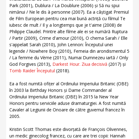
Park (2001), Dublura / La Doublure (2006) și Să nu spui
nimănui / Ne le dis à personne (2007). Ea a câștigat Premiul
de Film European pentru cea mai bună actriță cu filmul Te
iubesc de mult / Il y a longtemps que je t'aime (2008) de
Philippe Claudel. Printre alte filme ale ei se numără Ruptura
/ Partir (2009), Crime d'amour (2010), O chema Sarah / Elle
s'appelait Sarah (2010), John Lennon: Începutul unei
legende / Nowhere Boy (2010), Femeia din arondismentul 5
/ La femme du Vème (2011), Numai Dumnezeu iartă / Only
God Forgives (2013),
Darkest Hour. Ziua decisivă
(2017) și
Tomb Raider Începutul
(2018).
Ea a fost numită ofițer al Ordinului Imperiului Britanic (OBE)
în 2003 la Birthday Honors și Dame Commander al
Ordinului Imperiului Britanic (DBE) în 2015 la New Year
Honors pentru serviciile aduse dramaturgiei. A fost numită
Cavaler al Legiunii de Onoare de către guvernul francez în
2005.
Kristin Scott Thomas este divorțată de François Olivennes,
un medic ginecolog francez, cu care are trei copii: Hannah