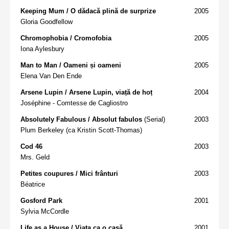
Keeping Mum / O dădacă plină de surprize
2005
Gloria Goodfellow
Chromophobia / Cromofobia
2005
Iona Aylesbury
Man to Man / Oameni și oameni
2005
Elena Van Den Ende
Arsene Lupin / Arsene Lupin, viață de hoț
2004
Joséphine - Comtesse de Cagliostro
Absolutely Fabulous / Absolut fabulos
(Serial)
2003
Plum Berkeley (ca Kristin Scott-Thomas)
Cod 46
2003
Mrs. Geld
Petites coupures / Mici frânturi
2003
Béatrice
Gosford Park
2001
Sylvia McCordle
Life as a House / Viața ca o casă
2001