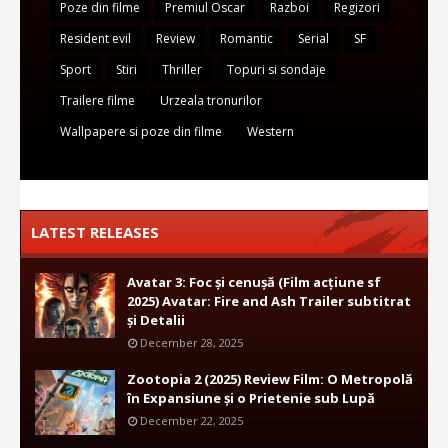
Poze din filme
Premiul Oscar
Razboi
Regizori
Resident evil
Review
Romantic
Serial
SF
Sport
Stiri
Thriller
Topuri si sondaje
Trailere filme
Urzeala tronurilor
Wallpapere si poze din filme
Western
LATEST RELEASES
Avatar 3: Foc și cenușă (Film acțiune sf
2025) Avatar: Fire and Ash Trailer subtitrat
și Detalii
December 28, 2025
Zootopia 2 (2025) Review Film: O Metropolă
în Expansiune și o Prietenie sub Lupă
December 22, 2025