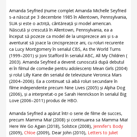
Amanda Seyfried (nume complet Amanda Michelle Seyfried
s-a născut pe 3 decembrie 1985 în Allentown, Pennsylvania,
SUA și este o actriță, cântăreață și model american.
Născută și crescută în Allentown, Pennsylvania, ea a
început să pozeze ca model de la unsprezece ani și s-a
aventurat să joace la cincisprezece ani, cu roluri recurente
ca Lucy Montgomery în serialul CBS, As the World Turns
(1999–2001) și Joni Stafford în serialul ABC, All My Children (
2003). Amanda Seyfried a devenit cunoscută după debutul
ei în filmul de comedie pentru adolescenți Mean Girls (2004)
și rolul Lilly Kane din serialul de televiziune Veronica Mars
(2004–2006). Ea a continuat să aibă roluri secundare în
filme independente precum Nine Lives (2005) și Alpha Dog
(2006), și a interpretat-o pe Sarah Henrickson în serialul Big
Love (2006–2011) produs de HBO.
Amanda Seyfried a apărut într-o serie de filme de succes,
precum Mamma Mia! (2008) și continuarea sa Mamma Mia!
Here We Go Again (2018), Solstice (2008),
Jennifer's Body
(2009),
Chloe
(2009), Dear John (2010),
Letters to Juliet