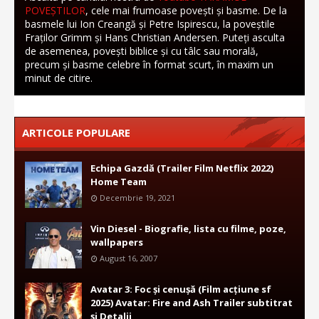
POVEȘTILOR
, cele mai frumoase povești și basme. De la
basmele lui Ion Creangă și Petre Ispirescu, la poveștile
Fraților Grimm și Hans Christian Andersen. Puteți asculta
de asemenea, povești biblice și cu tâlc sau morală,
precum și basme celebre în format scurt, în maxim un
minut de citire.
ARTICOLE POPULARE
Echipa Gazdă (Trailer Film Netflix 2022)
Home Team
Decembrie 19, 2021
Vin Diesel - Biografie, lista cu filme, poze,
wallpapers
August 16, 2007
Avatar 3: Foc și cenușă (Film acțiune sf
2025) Avatar: Fire and Ash Trailer subtitrat
și Detalii