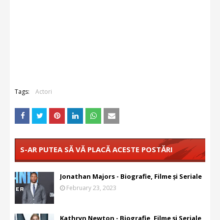
Tags:
Actori
S-AR PUTEA SĂ VĂ PLACĂ ACESTE POSTĂRI
Jonathan Majors - Biografie, Filme și Seriale
February 23, 2023
Kathryn Newton - Biografie, Filme și Seriale