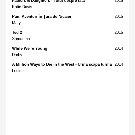
Fathers & Daughters - Totul despre tata
2015
Katie Davis
Pan: Aventuri în Ţara de Nicăieri
2015
Mary
Ted 2
2015
Samantha
While We're Young
2014
Darby
A Million Ways to Die in the West - Urma scapa turma
2014
Louise