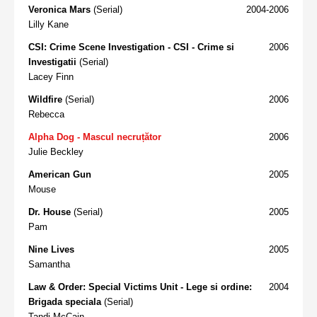
Veronica Mars
(Serial)
2004-2006
Lilly Kane
CSI: Crime Scene Investigation - CSI - Crime si
2006
Investigatii
(Serial)
Lacey Finn
Wildfire
(Serial)
2006
Rebecca
Alpha Dog - Mascul necruțător
2006
Julie Beckley
American Gun
2005
Mouse
Dr. House
(Serial)
2005
Pam
Nine Lives
2005
Samantha
Law & Order: Special Victims Unit - Lege si ordine:
2004
Brigada speciala
(Serial)
Tandi McCain