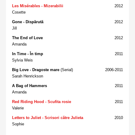
Les Misérables - Mizerabilii
2012
Cosette
Gone - Dispãrutã
2012
Jill
The End of Love
2012
Amanda
In Time - În timp
2011
Sylvia Weis
Big Love - Dragoste mare
(Serial)
2006-2011
Sarah Henrickson
A Bag of Hammers
2011
Amanda
Red Riding Hood - Scufita rosie
2011
Valerie
Letters to Juliet - Scrisori către Julieta
2010
Sophie