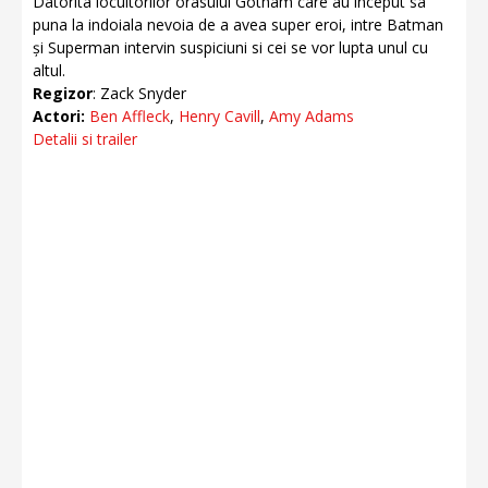
Datorita locuitorilor orasului Gotham care au inceput sa
puna la indoiala nevoia de a avea super eroi, intre Batman
și Superman intervin suspiciuni si cei se vor lupta unul cu
altul.
Regizor
: Zack Snyder
Actori:
Ben Affleck
,
Henry Cavill
,
Amy Adams
Detalii si trailer