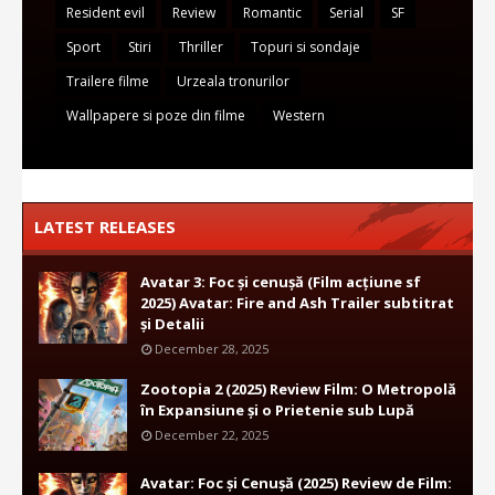
Resident evil
Review
Romantic
Serial
SF
Sport
Stiri
Thriller
Topuri si sondaje
Trailere filme
Urzeala tronurilor
Wallpapere si poze din filme
Western
LATEST RELEASES
Avatar 3: Foc și cenușă (Film acțiune sf
2025) Avatar: Fire and Ash Trailer subtitrat
și Detalii
December 28, 2025
Zootopia 2 (2025) Review Film: O Metropolă
în Expansiune și o Prietenie sub Lupă
December 22, 2025
Avatar: Foc și Cenușă (2025) Review de Film: