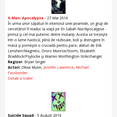
X-Men: Apocalypse
- 27 Mai 2016
În urma unor săpături în interiorul unei piramide, un grup de
cercetători îl readuc la viaţă pe En Sabah Nur/Apocalypse -
primul şi cel mai puternic dintre mutanţi. Acesta se trezeşte
într-o lume haotică, plină de războaie, boli şi distrugere în
masă şi porneşte o cruciadă pentru pace, alături de Erik
Lensherr/Magneto, Ororo Munroe/Storm, Elizabeth
Braddock/Psylocke şi Warren Worthington III/Archangel.
Regizor:
Bryan Singer
Actori:
Olivia Munn,
Jennifer Lawrence
,
Michael
Fassbender
Detalii si trailer
Suicide Squad
- 5 August 2016