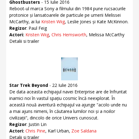
Ghostbusters
- 15 Iulie 2016
Reboot-ul marca Sony a filmului din 1984 pune rucsacurile
protonice și lansatoarele de particule pe umerii Melissei
McCarthy, ai lui
Kristen Wiig
, Leslie Jones și Kate McKinnon.
Regizor
: Paul Feig
Actori:
Kristen Wiig
,
Chris Hemsworth
, Melissa McCarthy
Detalii si trailer
Star Trek Beyond
- 22 Iulie 2016
De data aceasta echipajul navei Enterprise are de înfruntat
inamici noi în vastul spațiu cosmic încă neexplorat. În
această nouă aventură echipajul va ajunge "acolo unde nu
a mai ajuns nimeni, în căutarea lumilor noi și a noilor
civilizații", dincolo de orice Univers cunoscut.
Regizor
: Justin Lin
Actori:
Chris Pine
, Karl Urban,
Zoe Saldana
Detalii si trailer