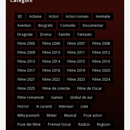
Categorii
3D
Actiune
Actori
Actori romani
Animatie
Aventuri
Biografic
Comedie
Documentar
Dragoste
Drama
Familie
Fantastic
Filme 2005
Filme 2006
Filme 2007
Filme 2008
Filme 2009
Filme 2010
Filme 2011
Filme 2012
Filme 2013
Filme 2014
Filme 2015
Filme 2016
Filme 2017
Filme 2018
Filme 2019
Filme 2020
Filme 2021
Filme 2022
Filme 2023
Filme 2024
Filme 2025
Filme de colectie
Filme de Oscar
Filme romanesti
Games
Globul de aur
Horror
In curand
Interviuri
Liste
Milla Jovovich
Mister
Muzical
Poze actori
Poze din filme
Premiul Oscar
Razboi
Regizori