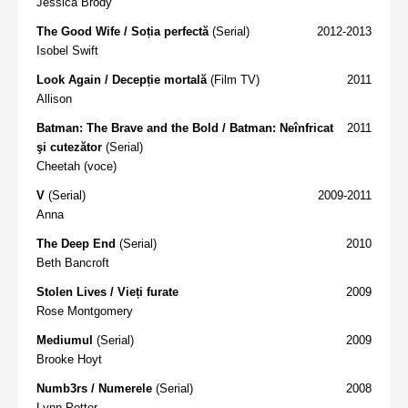
Jessica Brody
The Good Wife / Soția perfectă
(Serial)
2012-2013
Isobel Swift
Look Again / Decepție mortală
(Film TV)
2011
Allison
Batman: The Brave and the Bold / Batman: Neînfricat
2011
şi cutezător
(Serial)
Cheetah (voce)
V
(Serial)
2009-2011
Anna
The Deep End
(Serial)
2010
Beth Bancroft
Stolen Lives / Vieți furate
2009
Rose Montgomery
Mediumul
(Serial)
2009
Brooke Hoyt
Numb3rs / Numerele
(Serial)
2008
Lynn Potter