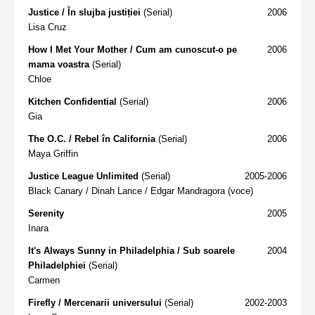
Justice / În slujba justiției
(Serial)
2006
Lisa Cruz
How I Met Your Mother / Cum am cunoscut-o pe
2006
mama voastra
(Serial)
Chloe
Kitchen Confidential
(Serial)
2006
Gia
The O.C. / Rebel în California
(Serial)
2006
Maya Griffin
Justice League Unlimited
(Serial)
2005-2006
Black Canary / Dinah Lance / Edgar Mandragora (voce)
Serenity
2005
Inara
It's Always Sunny in Philadelphia / Sub soarele
2004
Philadelphiei
(Serial)
Carmen
Firefly / Mercenarii universului
(Serial)
2002-2003