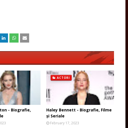
ACTORI
on - Biografie,
Haley Bennett - Biografie, Filme
le
și Seriale
2023
February 17, 2023