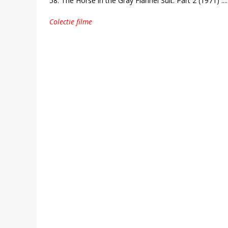
58. The Horse in the Gray Flannel Suit: Part 2 (1971) ..
Colectie filme