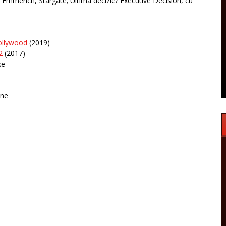
 Emmerich, Stargate; Ultima decizie/ Executive Decision, cu
ollywood
(2019)
2
(2017)
ke
ane