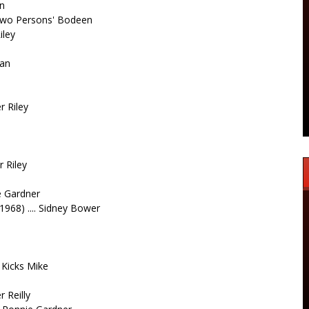
en
'Two Persons' Bodeen
iley
man
r Riley
 Riley
ie Gardner
1968) .... Sidney Bower
 Kicks Mike
 Reilly