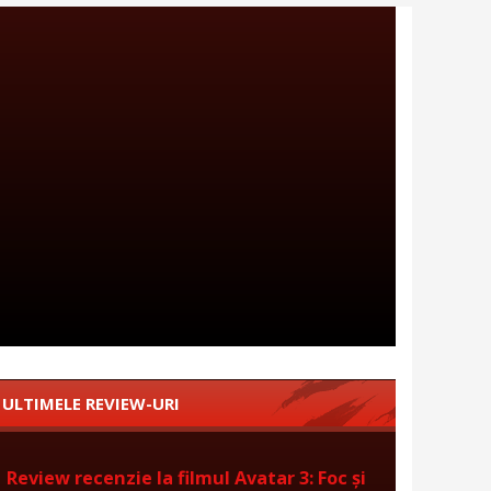
ULTIMELE REVIEW-URI
Review recenzie la filmul Avatar 3: Foc și