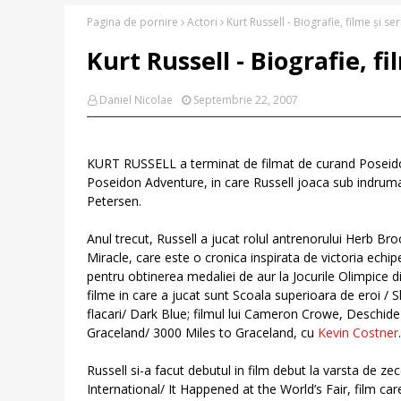
Pagina de pornire
Actori
Kurt Russell - Biografie, filme și ser
Kurt Russell - Biografie, fi
Daniel Nicolae
Septembrie 22, 2007
KURT RUSSELL a terminat de filmat de curand Poseido
Poseidon Adventure, in care Russell joaca sub indrum
Petersen.
Anul trecut, Russell a jucat rolul antrenorului Herb Br
Miracle, care este o cronica inspirata de victoria echip
pentru obtinerea medaliei de aur la Jocurile Olimpice 
filme in care a jucat sunt Scoala superioara de eroi / S
flacari/ Dark Blue; filmul lui Cameron Crowe, Deschide 
Graceland/ 3000 Miles to Graceland, cu
Kevin Costner
.
Russell si-a facut debutul in film debut la varsta de zec
International/ It Happened at the World’s Fair, film 