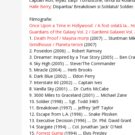
Captain Ron; Wyatt Earp/ Tombstone; filmul lui Roland
Halle Berry
; Disparitia/ Breakdown si Soldatul/ Soldier.
Filmografie:
Once Upon a Time in Hollywood / A fost odată la... H
Guardians of the Galaxy Vol. 2 / Gardienii Galaxiei Vol. 
1.
Death Proof / Mașina morții
(2007) .... Stuntman Mi
Grindhouse / Planeta terorii
(2007)
2. Poseidon (2006) .... Robert Ramsey
3. Dreamer: Inspired by a True Story (2005) .... Ben Cr
4. Sky High (2005) .... Steve/The Commander
5. Miracle (2004) .... Herb Brooks
6. Dark Blue (2002) .... Eldon Perry
7. Interstate 60 (2002) .... Captain Ives
8. Vanilla Sky (2001) .... Dr. Curtis McCabe
9. 3000 Miles to Graceland (2001) .... Michael Zane
10. Soldier (1998) .... Sgt. Todd 3465
11. Breakdown (1997) .... Jeffrey 'Jeff' Taylor
12. Escape from L.A. (1996) .... Snake Plissken
13. Executive Decision (1996) .... Dr. Phil. David Grant
14. Stargate (1994) .... Col. Jonathan 'Jack' O'Neil
15.
Forrest Gump
(1994) .... Elvis Presley