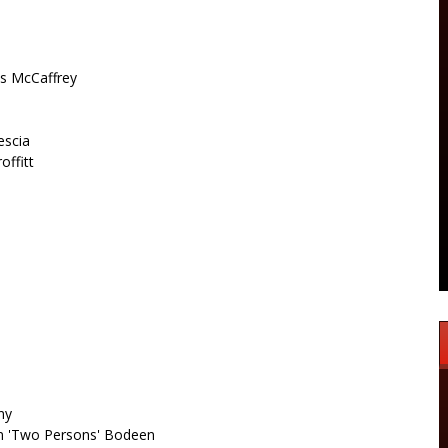
nis McCaffrey
rescia
offitt
ny
gan 'Two Persons' Bodeen