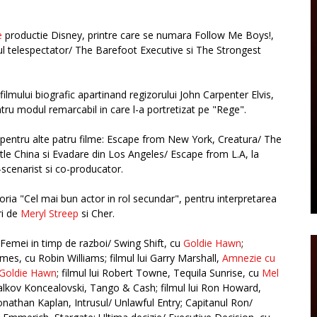
e
productie Disney, printre care se numara Follow Me Boys!,
 telespectator/ The Barefoot Executive si The Strongest
in filmului biografic apartinand regizorului John Carpenter Elvis,
ru modul remarcabil in care l-a portretizat pe "Rege".
r pentru alte patru filme: Escape from New York, Creatura/ The
ittle China si Evadare din Los Angeles/ Escape from L.A, la
-scenarist si co-producator.
oria "Cel mai bun actor in rol secundar", pentru interpretarea
ri de
Meryl Streep
si Cher.
 Femei in timp de razboi/ Swing Shift, cu
Goldie Hawn
;
s, cu Robin Williams; filmul lui Garry Marshall,
Amnezie cu
Goldie Hawn
; filmul lui Robert Towne, Tequila Sunrise, cu
Mel
Mihalkov Koncealovski, Tango & Cash; filmul lui Ron Howard,
i Jonathan Kaplan, Intrusul/ Unlawful Entry; Capitanul Ron/