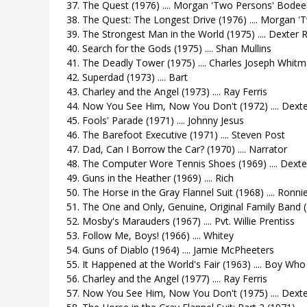
37. The Quest (1976) .... Morgan 'Two Persons' Bode
38. The Quest: The Longest Drive (1976) .... Morgan 
39. The Strongest Man in the World (1975) .... Dexter R
40. Search for the Gods (1975) .... Shan Mullins
41. The Deadly Tower (1975) .... Charles Joseph Whit
42. Superdad (1973) .... Bart
43. Charley and the Angel (1973) .... Ray Ferris
44. Now You See Him, Now You Don't (1972) .... Dexte
45. Fools' Parade (1971) .... Johnny Jesus
46. The Barefoot Executive (1971) .... Steven Post
47. Dad, Can I Borrow the Car? (1970) .... Narrator
48. The Computer Wore Tennis Shoes (1969) .... Dexter
49. Guns in the Heather (1969) .... Rich
50. The Horse in the Gray Flannel Suit (1968) .... Ronn
51. The One and Only, Genuine, Original Family Band (
52. Mosby's Marauders (1967) .... Pvt. Willie Prentiss
53. Follow Me, Boys! (1966) .... Whitey
54. Guns of Diablo (1964) .... Jamie McPheeters
55. It Happened at the World's Fair (1963) .... Boy Who
56. Charley and the Angel (1977) .... Ray Ferris
57. Now You See Him, Now You Don't (1975) .... Dexter