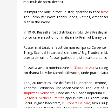
mai mult de patru decenii.
In timpul copilariei a fost un star, aparand in zece
film
The Computer Wore Tennis Shoes, Raffles, cimpanzeul
Man in the World.
In 1979, Russell a fost distribuit in rolul Elvis Presley 
rol cu care a avut o nominalizare la Premiul Emmy pent
Russell mai tarziu a facut din nou echipa cu Carpente
Thing, Scandal in cartierul chinezesc/ Big Trouble in L
acesta din urma Russell participand si in calitate de co
Russell a avut o nominalizare la
Globul de Aur
la categ
din drama lui Mike Nichols Silkwood, unde joaca alatu
Apoi, au urmat rolurile din filmul lui Jonathan Demme,
Anotimpul crimelor/ The Mean Season; The Best of Time
surprize/ Overboard
, unde din nou joaca impreuna cu
Gibson
si
Michelle Pfeiffer
; apoi in filmul lui Andrei 
Focul ucigas/ Backdraft, cu
Robert De Niro
; filmul lu