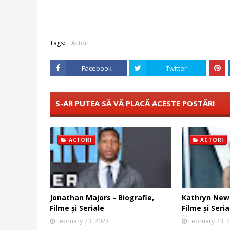
Tags:
Actori
Facebook
Twitter
S-AR PUTEA SĂ VĂ PLACĂ ACESTE POSTĂRI
ACTORI
ACTORI
Jonathan Majors - Biografie,
Kathryn Newt
Filme și Seriale
Filme și Seria
February 23, 2023
February 23, 