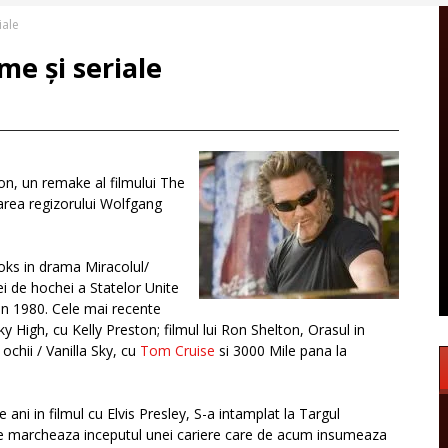
iale
lme și seriale
n, un remake al filmului The
area regizorului Wolfgang
ooks in drama Miracolul/
ei de hochei a Statelor Unite
din 1980. Cele mai recente
ky High, cu Kelly Preston; filmul lui Ron Shelton, Orasul in
ochii / Vanilla Sky, cu
Tom Cruise
si 3000 Mile pana la
e ani in filmul cu Elvis Presley, S-a intamplat la Targul
care marcheaza inceputul unei cariere care de acum insumeaza