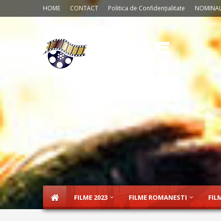
HOME
CONTACT
Politica de Confidențialitate
NOMINAL
FILME 2023
FILME ROMANESTI
FIL