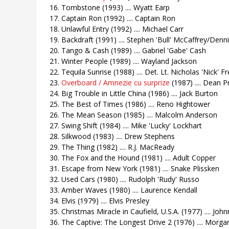
16. Tombstone (1993) .... Wyatt Earp
17. Captain Ron (1992) .... Captain Ron
18. Unlawful Entry (1992) .... Michael Carr
19. Backdraft (1991) .... Stephen 'Bull' McCaffrey/Den
20. Tango & Cash (1989) .... Gabriel 'Gabe' Cash
21. Winter People (1989) .... Wayland Jackson
22. Tequila Sunrise (1988) .... Det. Lt. Nicholas 'Nick' F
23.
Overboard / Amnezie cu surprize
(1987) .... Dean Pr
24. Big Trouble in Little China (1986) .... Jack Burton
25. The Best of Times (1986) .... Reno Hightower
26. The Mean Season (1985) .... Malcolm Anderson
27. Swing Shift (1984) .... Mike 'Lucky' Lockhart
28. Silkwood (1983) .... Drew Stephens
29. The Thing (1982) .... R.J. MacReady
30. The Fox and the Hound (1981) .... Adult Copper
31. Escape from New York (1981) .... Snake Plissken
32. Used Cars (1980) .... Rudolph 'Rudy' Russo
33. Amber Waves (1980) .... Laurence Kendall
34. Elvis (1979) .... Elvis Presley
35. Christmas Miracle in Caufield, U.S.A. (1977) .... John
36. The Captive: The Longest Drive 2 (1976) .... Mor