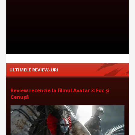
ULTIMELE REVIEW-URI
Review recenzie la filmul Avatar 3: Foc și
Cenușă