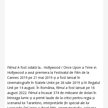
Filmul A fost odată la... Hollywood / Once Upon a Time in
Hollywood a avut premiera la Festivalul de Film de la
Cannes 2019 pe 21 mai 2019 și a fost lansat în
cinematografe în Statele Unite pe 26 iulie 2019 și în Regatul
Unit pe 14 august. În România, filmul a fost lansat pe 16
august 2022. Filmul a încasat 374 de milioane de dolari în
întreaga lume și a primit laude de la critici pentru regia și
scenariul lui Tarantino, interpretările (în special ale lui
Leonardo DiCaprio și Brad Pitt), cinematografia, coloana