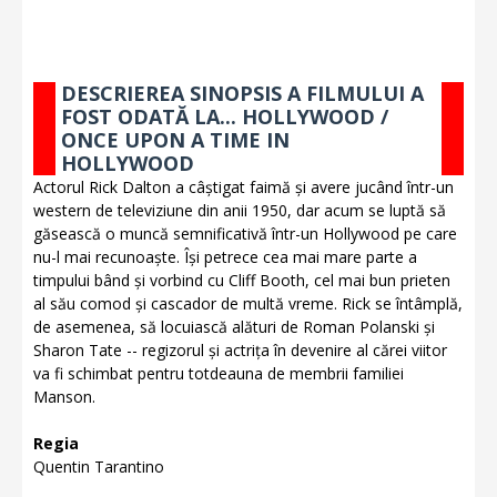
DESCRIEREA SINOPSIS A FILMULUI A
FOST ODATĂ LA... HOLLYWOOD /
ONCE UPON A TIME IN
HOLLYWOOD
Actorul Rick Dalton a câștigat faimă și avere jucând într-un
western de televiziune din anii 1950, dar acum se luptă să
găsească o muncă semnificativă într-un Hollywood pe care
nu-l mai recunoaște. Își petrece cea mai mare parte a
timpului bând și vorbind cu Cliff Booth, cel mai bun prieten
al său comod și cascador de multă vreme. Rick se întâmplă,
de asemenea, să locuiască alături de Roman Polanski și
Sharon Tate -- regizorul și actrița în devenire al cărei viitor
va fi schimbat pentru totdeauna de membrii familiei
Manson.
Regia
Quentin Tarantino