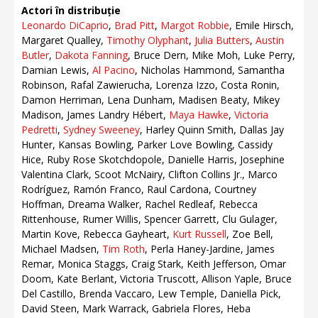
Actori în distribuție
Leonardo DiCaprio
,
Brad Pitt
,
Margot Robbie
, Emile Hirsch,
Margaret Qualley,
Timothy Olyphant
,
Julia Butters
,
Austin
Butler
,
Dakota Fanning
, Bruce Dern, Mike Moh, Luke Perry,
Damian Lewis,
Al Pacino
, Nicholas Hammond, Samantha
Robinson, Rafal Zawierucha, Lorenza Izzo, Costa Ronin,
Damon Herriman, Lena Dunham, Madisen Beaty, Mikey
Madison, James Landry Hébert,
Maya Hawke
,
Victoria
Pedretti
,
Sydney Sweeney
, Harley Quinn Smith, Dallas Jay
Hunter, Kansas Bowling, Parker Love Bowling, Cassidy
Hice, Ruby Rose Skotchdopole, Danielle Harris, Josephine
Valentina Clark, Scoot McNairy, Clifton Collins Jr., Marco
Rodríguez, Ramón Franco, Raul Cardona, Courtney
Hoffman, Dreama Walker, Rachel Redleaf, Rebecca
Rittenhouse, Rumer Willis, Spencer Garrett, Clu Gulager,
Martin Kove, Rebecca Gayheart,
Kurt Russell
, Zoe Bell,
Michael Madsen,
Tim Roth
, Perla Haney-Jardine, James
Remar, Monica Staggs, Craig Stark, Keith Jefferson, Omar
Doom, Kate Berlant, Victoria Truscott, Allison Yaple, Bruce
Del Castillo, Brenda Vaccaro, Lew Temple, Daniella Pick,
David Steen, Mark Warrack, Gabriela Flores, Heba