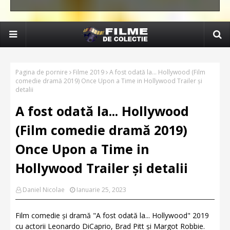
Pagina de pornire
Filme 2019
A fost odată la... Hollywood (Film
comedie dramă 2019) Once Upon a Time in Hollywood Trailer și
detalii
A fost odată la... Hollywood
(Film comedie dramă 2019)
Once Upon a Time in
Hollywood Trailer și detalii
Daniel Nicolae
Ianuarie 25, 2023
Film comedie și dramă "A fost odată la... Hollywood" 2019
cu actorii Leonardo DiCaprio, Brad Pitt și Margot Robbie.