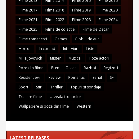
Filme 2013
Filme 2014
Filme 2015
Filme 2016
Filme 2017
Filme 2018
Filme 2019
Filme 2020
Filme 2021
Filme 2022
Filme 2023
Filme 2024
Filme 2025
Filme de colectie
Filme de Oscar
Filme romanesti
Games
Globul de aur
Horror
In curand
Interviuri
Liste
Milla Jovovich
Mister
Muzical
Poze actori
Poze din filme
Premiul Oscar
Razboi
Regizori
Resident evil
Review
Romantic
Serial
SF
Sport
Stiri
Thriller
Topuri si sondaje
Trailere filme
Urzeala tronurilor
Wallpapere si poze din filme
Western
LATEST RELEASES