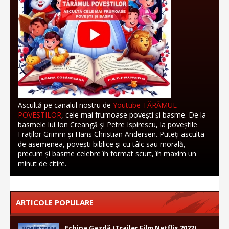
Ascultă pe canalul nostru de
Youtube TĂRÂMUL
POVEȘTILOR
, cele mai frumoase povești și basme. De la
basmele lui Ion Creangă și Petre Ispirescu, la poveștile
Fraților Grimm și Hans Christian Andersen. Puteți asculta
de asemenea, povești biblice și cu tâlc sau morală,
precum și basme celebre în format scurt, în maxim un
minut de citire.
ARTICOLE POPULARE
Echipa Gazdă (Trailer Film Netflix 2022)