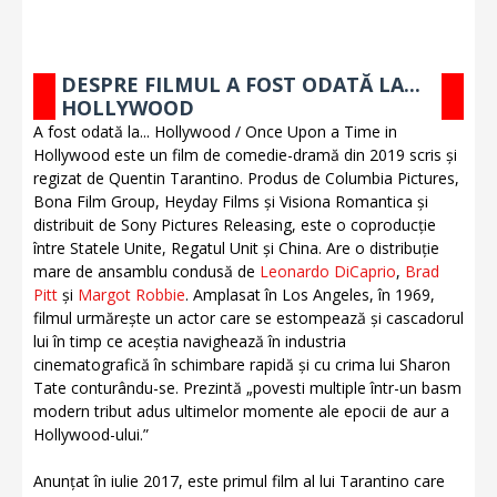
DESPRE FILMUL A FOST ODATĂ LA...
HOLLYWOOD
A fost odată la... Hollywood / Once Upon a Time in
Hollywood este un film de comedie-dramă din 2019 scris și
regizat de Quentin Tarantino. Produs de Columbia Pictures,
Bona Film Group, Heyday Films și Visiona Romantica și
distribuit de Sony Pictures Releasing, este o coproducție
între Statele Unite, Regatul Unit și China. Are o distribuție
mare de ansamblu condusă de
Leonardo DiCaprio
,
Brad
Pitt
și
Margot Robbie
. Amplasat în Los Angeles, în 1969,
filmul urmărește un actor care se estompează și cascadorul
lui în timp ce aceștia navighează în industria
cinematografică în schimbare rapidă și cu crima lui Sharon
Tate conturându-se. Prezintă „povesti multiple într-un basm
modern tribut adus ultimelor momente ale epocii de aur a
Hollywood-ului.”
Anunțat în iulie 2017, este primul film al lui Tarantino care