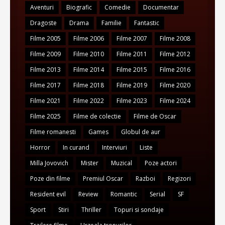
Aventuri
Biografic
Comedie
Documentar
Dragoste
Drama
Familie
Fantastic
Filme 2005
Filme 2006
Filme 2007
Filme 2008
Filme 2009
Filme 2010
Filme 2011
Filme 2012
Filme 2013
Filme 2014
Filme 2015
Filme 2016
Filme 2017
Filme 2018
Filme 2019
Filme 2020
Filme 2021
Filme 2022
Filme 2023
Filme 2024
Filme 2025
Filme de colectie
Filme de Oscar
Filme romanesti
Games
Globul de aur
Horror
In curand
Interviuri
Liste
Milla Jovovich
Mister
Muzical
Poze actori
Poze din filme
Premiul Oscar
Razboi
Regizori
Resident evil
Review
Romantic
Serial
SF
Sport
Stiri
Thriller
Topuri si sondaje