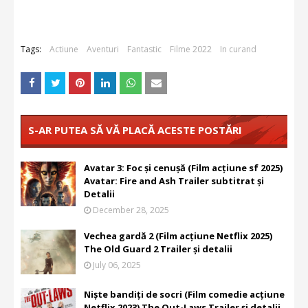
Tags:
Actiune
Aventuri
Fantastic
Filme 2022
In curand
S-AR PUTEA SĂ VĂ PLACĂ ACESTE POSTĂRI
Avatar 3: Foc și cenușă (Film acțiune sf 2025)
Avatar: Fire and Ash Trailer subtitrat și
Detalii
December 28, 2025
Vechea gardă 2 (Film acțiune Netflix 2025)
The Old Guard 2 Trailer și detalii
July 06, 2025
Niște bandiți de socri (Film comedie acțiune
Netflix 2023) The Out-Laws Trailer și detalii