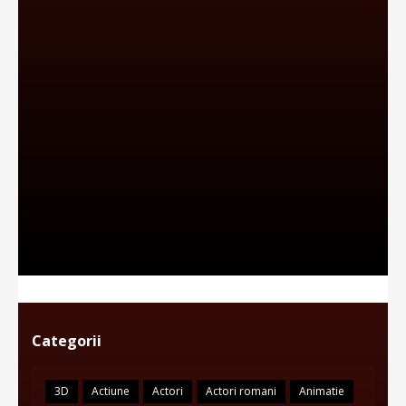
Categorii
3D
Actiune
Actori
Actori romani
Animatie