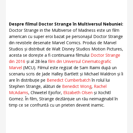
Despre filmul Doctor Strange în Multiversul Nebuniei:
Doctor Strange in the Multiverse of Madness este un film
american cu super eroi bazat pe personajul Doctor Strange
din revistele desenate Marvel Comics. Produs de Marvel
Studios și distribuit de Walt Disney Studios Motion Pictures,
acesta se dorește a fi continuarea filmului
Doctor Strange
din 2016
și al 28-lea
film din Universul Cinematografic
Marvel
(MCU). Filmul este regizat de Sam Raimi după un
scenariu scris de Jade Halley Bartlett și Michael Waldron și îi
are în distribuție pe
Benedict Cumberbatch
în rolul lui
Stephen Strange, alături de
Benedict Wong
,
Rachel
McAdams
, Chiwetel Ejiofor,
Elizabeth Olsen
și Xochitl
Gomez. În film, Strange dezlănțuie un rău neimaginabil în
timp ce se confruntă cu un prieten devenit inamic.