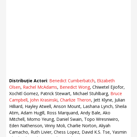
Distribuție Actori
:
Benedict Cumberbatch
,
Elizabeth
Olsen
,
Rachel McAdams
,
Benedict Wong
, Chiwetel Ejiofor,
Xochitl Gomez, Patrick Stewart, Michael Stuhlbarg,
Bruce
Campbell
,
John Krasinski
,
Charlize Theron
, Jett Klyne, Julian
Hilliard, Hayley Atwell, Anson Mount, Lashana Lynch, Sheila
Atim, Adam Hugill, Ross Marquand, Andy Bale, Ako
Mitchell, Momo Yeung, Daniel Swain, Topo Wresniwiro,
Eden Nathenson, Vinny Moli, Charlie Norton, Aliyah
Camacho, Ruth Livier, Chess Lopez, David K.S. Tse, Yasmin