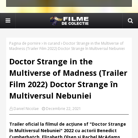
Pagina de pornire
In curand
Doctor Strange in the Multiverse of
Madness (Trailer Film 2022) Doctor Strange în Multiversul Nebuniei
Doctor Strange in the
Multiverse of Madness (Trailer
Film 2022) Doctor Strange în
Multiversul Nebuniei
Daniel Nicolae
Decembrie 22, 2021
Trailer oficial la filmul de acțiune sf "Doctor Strange
în Multiversul Nebuniei" 2022 cu actorii Benedict
Cumberbatch, Elizabeth Olsen și Rachel McAdams.