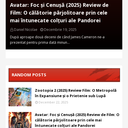
Avatar: Foc și Cenușă (2025) Review de
Film: O călătorie pârjolitoare prin cele
mai întunecate colțuri ale Pandorei
Daniel Nicolae
Decembrie 19, 2025
După aproape două decenii de când James Cameron ne-a
prezentat pentru prima dată minun…
RANDOM POSTS
Zootopia 2 (2025) Review Film: O Metropolă
în Expansiune și o Prietenie sub Lupă
December 22, 2025
Avatar: Foc și Cenușă (2025) Review de Film: O
călătorie pârjolitoare prin cele mai
întunecate colțuri ale Pandorei