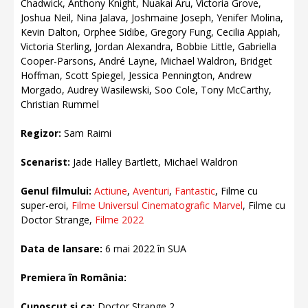
Chadwick, Anthony Knight, Nuakai Aru, Victoria Grove,
Joshua Neil, Nina Jalava, Joshmaine Joseph, Yenifer Molina,
Kevin Dalton, Orphee Sidibe, Gregory Fung, Cecilia Appiah,
Victoria Sterling, Jordan Alexandra, Bobbie Little, Gabriella
Cooper-Parsons, André Layne, Michael Waldron, Bridget
Hoffman, Scott Spiegel, Jessica Pennington, Andrew
Morgado, Audrey Wasilewski, Soo Cole, Tony McCarthy,
Christian Rummel
Regizor:
Sam Raimi
Scenarist:
Jade Halley Bartlett, Michael Waldron
Genul filmului:
Actiune
,
Aventuri
,
Fantastic
, Filme cu
super-eroi,
Filme Universul Cinematografic Marvel
, Filme cu
Doctor Strange,
Filme 2022
Data de lansare:
6 mai 2022 în SUA
Premiera în România:
Cunoscut și ca:
Doctor Strange 2