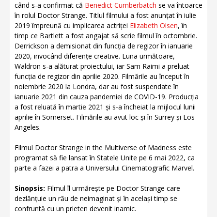
când s-a confirmat că
Benedict Cumberbatch
se va întoarce
în rolul Doctor Strange. Titlul filmului a fost anunțat în iulie
2019 împreună cu implicarea actriței
Elizabeth Olsen
, în
timp ce Bartlett a fost angajat să scrie filmul în octombrie.
Derrickson a demisionat din funcția de regizor în ianuarie
2020, invocând diferențe creative. Luna următoare,
Waldron s-a alăturat proiectului, iar Sam Raimi a preluat
funcția de regizor din aprilie 2020. Filmările au început în
noiembrie 2020 la Londra, dar au fost suspendate în
ianuarie 2021 din cauza pandemiei de COVID-19. Producția
a fost reluată în martie 2021 și s-a încheiat la mijlocul lunii
aprilie în Somerset. Filmările au avut loc și în Surrey și Los
Angeles.
Filmul Doctor Strange in the Multiverse of Madness este
programat să fie lansat în Statele Unite pe 6 mai 2022, ca
parte a fazei a patra a Universului Cinematografic Marvel.
Sinopsis:
Filmul îl urmărește pe Doctor Strange care
dezlănțuie un rău de neimaginat și în același timp se
confruntă cu un prieten devenit inamic.