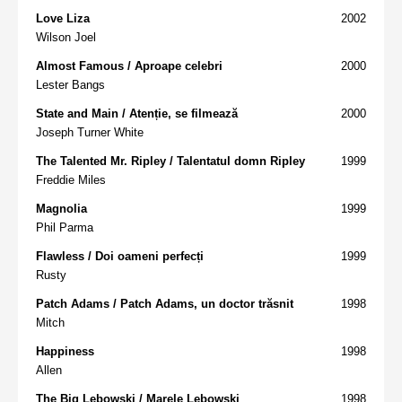
Love Liza
2002
Wilson Joel
Almost Famous / Aproape celebri
2000
Lester Bangs
State and Main / Atenție, se filmează
2000
Joseph Turner White
The Talented Mr. Ripley / Talentatul domn Ripley
1999
Freddie Miles
Magnolia
1999
Phil Parma
Flawless / Doi oameni perfecți
1999
Rusty
Patch Adams / Patch Adams, un doctor trăsnit
1998
Mitch
Happiness
1998
Allen
The Big Lebowski / Marele Lebowski
1998