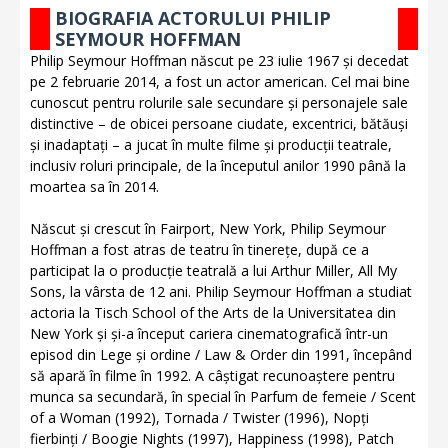
BIOGRAFIA ACTORULUI PHILIP
SEYMOUR HOFFMAN
Philip Seymour Hoffman născut pe 23 iulie 1967 și decedat
pe 2 februarie 2014, a fost un actor american. Cel mai bine
cunoscut pentru rolurile sale secundare și personajele sale
distinctive – de obicei persoane ciudate, excentrici, bătăuși
și inadaptați – a jucat în multe filme și producții teatrale,
inclusiv roluri principale, de la începutul anilor 1990 până la
moartea sa în 2014.
Născut și crescut în Fairport, New York, Philip Seymour
Hoffman a fost atras de teatru în tinerețe, după ce a
participat la o producție teatrală a lui Arthur Miller, All My
Sons, la vârsta de 12 ani. Philip Seymour Hoffman a studiat
actoria la Tisch School of the Arts de la Universitatea din
New York și și-a început cariera cinematografică într-un
episod din Lege și ordine / Law & Order din 1991, începând
să apară în filme în 1992. A câștigat recunoaștere pentru
munca sa secundară, în special în Parfum de femeie / Scent
of a Woman (1992), Tornada / Twister (1996), Nopți
fierbinți / Boogie Nights (1997), Happiness (1998), Patch