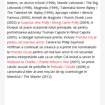
Adams, un doctor trăsnit (1998), Marele Lebowski / The Big
Lebowski (1998), Magnolia (1999), Talentatul domn Ripley /
The Talented Mr. Ripley (1999), Aproape celebri / Almost
Famous (2000), Amețit de dragoste / Punch-Drunk Love
(2002) și
Surpriză: vine Polly / Along Came Polly
(2004). A
început să joace ocazional roluri principale, iar pentru
portretizarea autorului Truman Capote în filmul Capote
(2005), a câștigat numeroase premii, inclusiv
Premiul Oscar
pentru cel mai bun actor
. Cariera lui Philip Seymour
Hoffman a continuat să crească și a primit trei nominalizări
la
Premiul Oscar
pentru cel mai bun actor în rol secundar
pentru interpretările sale ca un ofițer CIA brutal și sincer în
Războiul lui Charlie / Charlie Wilson's War
(2007), un preot
catolic acuzat de pedofilie în
Îndoiala / Doubt
(2008) și
carismaticul lider al unei mișcări de tip scientologie în
Maestrul / The Master (2012).