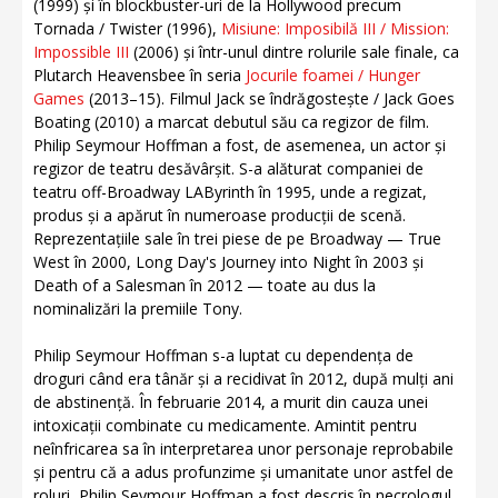
(1999) și în blockbuster-uri de la Hollywood precum
Tornada / Twister (1996),
Misiune: Imposibilă III / Mission:
Impossible III
(2006) și într-unul dintre rolurile sale finale, ca
Plutarch Heavensbee în seria
Jocurile foamei / Hunger
Games
(2013–15). Filmul Jack se îndrăgostește / Jack Goes
Boating (2010) a marcat debutul său ca regizor de film.
Philip Seymour Hoffman a fost, de asemenea, un actor și
regizor de teatru desăvârșit. S-a alăturat companiei de
teatru off-Broadway LAByrinth în 1995, unde a regizat,
produs și a apărut în numeroase producții de scenă.
Reprezentațiile sale în trei piese de pe Broadway — True
West în 2000, Long Day's Journey into Night în 2003 și
Death of a Salesman în 2012 — toate au dus la
nominalizări la premiile Tony.
Philip Seymour Hoffman s-a luptat cu dependența de
droguri când era tânăr și a recidivat în 2012, după mulți ani
de abstinență. În februarie 2014, a murit din cauza unei
intoxicații combinate cu medicamente. Amintit pentru
neînfricarea sa în interpretarea unor personaje reprobabile
și pentru că a adus profunzime și umanitate unor astfel de
roluri, Philip Seymour Hoffman a fost descris în necrologul