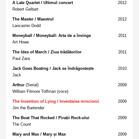
A Late Quartet / Ultimul concert
2012
Robert Gelbart
The Master / Maestrul
2012
Lancaster Dodd
Moneyball / Moneyball: Arta de a învinge
2011
Art Howe
The Ides of March / Ziua trădătorilor
2011
Paul Zara
Jack Goes Boating / Jack se îndrăgostește
2010
Jack
Arthur
(Serial)
2009
William Filmore Toffman (voce)
The Invention of Lying / Inventarea minciunii
2009
Jim the Bartender
The Boat That Rocked / Pirații Rock-ului
2009
The Count
Mary and Max / Mary și Max
2009