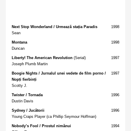
Next Stop Wonderland / Urmează stația Paradis
1998
Sean
Montana
1998
Duncan
Liberty! The American Revolution
(Serial)
1997
Joseph Plumb Martin
Boogie Nights / Jurnalul unei vedete de film porno /
1997
Nopți fierbinți
Scotty J.
Twister / Tornada
1996
Dustin Davis
Sydney / Jucătorii
1996
Young Craps Player (ca Phillip Seymour Hoffman)
Nobody’s Fool / Prostul nimănui
1994