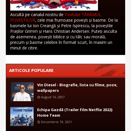
Ascultă pe canalul nostru de
Youtube TĂRÂMUL
POVEȘTILOR
, cele mai frumoase povești și basme. De la
basmele lui Ion Creangă și Petre Ispirescu, la poveștile
Fraților Grimm și Hans Christian Andersen. Puteți asculta
de asemenea, povești biblice și cu tâlc sau morală,
precum și basme celebre în format scurt, în maxim un
minut de citire.
ARTICOLE POPULARE
Vin Diesel - Biografie, lista cu filme, poze,
wallpapers
August 16, 2007
Echipa Gazdă (Trailer Film Netflix 2022)
Home Team
Decembrie 19, 2021