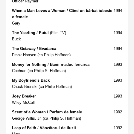
Officer Raymer
When a Man Loves a Woman / Când un bărbat iubește
1994
o femeie
Gary
The Yearling / Puiul
(Film TV)
1994
Buck
The Getaway / Evadarea
1994
Frank Hansen (ca Philip Hoffman)
Money for Nothing / Banii n-aduc fericirea
1993
Cochran (ca Philip S. Hoffman)
My Boyfriend's Back
1993
Chuck Bronski (ca Philip Hoffman)
Joey Breaker
1993
Wiley McCall
Scent of a Woman / Parfum de femeie
1992
George Willis, Jr. (ca Philip S. Hoffman)
Leap of Faith / Vânzătorul de iluzii
1992