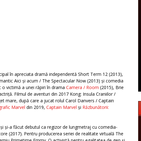
incipal în apreciata dramă independentă Short Term 12 (2013),
 romantic Aici și acum / The Spectacular Now (2013) și comedia
t o victimă a unei răpiri în drama
Camera / Room
(2015), Brie
riță. Filmul de aventuri din 2017 Kong: Insula Craniilor /
et mare, după care a jucat rolul Carol Danvers / Captain
rafic Marvel
din 2019,
Captain Marvel
și
Răzbunătorii:
 și și-a făcut debutul ca regizor de lungmetraj cu comedia-
re (2017). Pentru producerea seriei de realitate virtuală The
emiu Primetime Emmy. O activistă pentru egalitatea de gen și