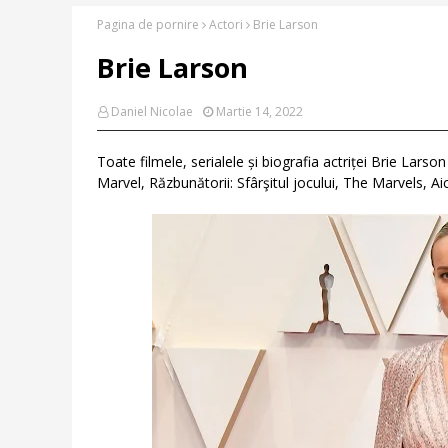
Pagina de pornire
Actori
Brie Larson
Brie Larson
Daniel Nicolae
Martie 14, 2022
Toate filmele, serialele și biografia actriței Brie Lars
Marvel, Răzbunătorii: Sfârşitul jocului, The Marvels, A