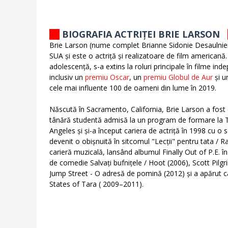
BIOGRAFIA ACTRIȚEI BRIE LARSON
Brie Larson (nume complet Brianne Sidonie Desaulnier
SUA și este o actriță și realizatoare de film americană
adolescență, s-a extins la roluri principale în filme in
inclusiv un
premiu Oscar
, un
premiu Globul de Aur
și u
cele mai influente 100 de oameni din lume în 2019.
Născută în Sacramento, California, Brie Larson a fost
tânără studentă admisă la un program de formare la T
Angeles și și-a început cariera de actriță în 1998 cu 
devenit o obișnuită în sitcomul "Lecții" pentru tata / 
carieră muzicală, lansând albumul Finally Out of P.E. în
de comedie Salvați bufnițele / Hoot (2006), Scott Pilgri
Jump Street - O adresă de pomină (2012) și a apărut ca
States of Tara ( 2009–2011).