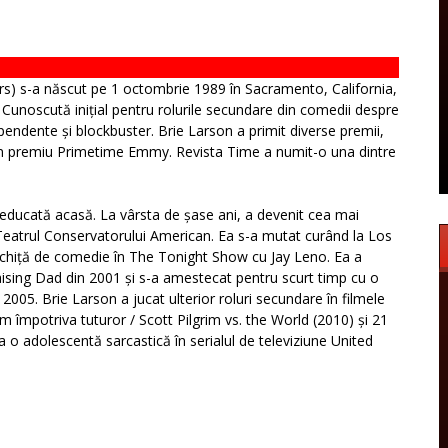
s) s-a născut pe 1 octombrie 1989 în Sacramento, California,
. Cunoscută inițial pentru rolurile secundare din comedii despre
dependente și blockbuster. Brie Larson a primit diverse premii,
n premiu Primetime Emmy. Revista Time a numit-o una dintre
 educată acasă. La vârsta de șase ani, a devenit cea mai
eatrul Conservatorului American. Ea s-a mutat curând la Los
o schiță de comedie în The Tonight Show cu Jay Leno. Ea a
Raising Dad din 2001 și s-a amestecat pentru scurt timp cu o
 2005. Brie Larson a jucat ulterior roluri secundare în filmele
m împotriva tuturor / Scott Pilgrim vs. the World (2010) și 21
 o adolescentă sarcastică în serialul de televiziune United