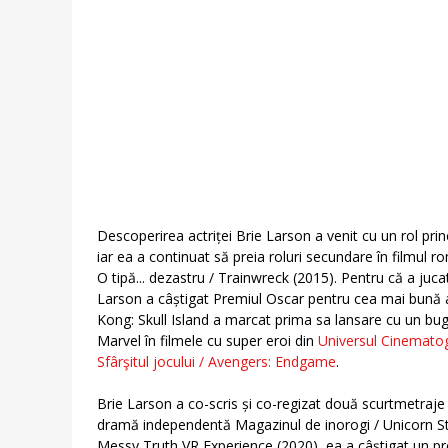
Descoperirea actriței Brie Larson a venit cu un rol pr
iar ea a continuat să preia roluri secundare în filmul
O tipă... dezastru / Trainwreck (2015). Pentru că a juca
Larson a câștigat Premiul Oscar pentru cea mai bună act
Kong: Skull Island a marcat prima sa lansare cu un bug
Marvel în filmele cu super eroi din
Universul Cinematog
Sfârşitul jocului / Avengers: Endgame
.
Brie Larson a co-scris și co-regizat două scurtmetraje
dramă independentă Magazinul de inorogi / Unicorn Sto
Messy Truth VR Experience (2020), ea a câștigat un pr