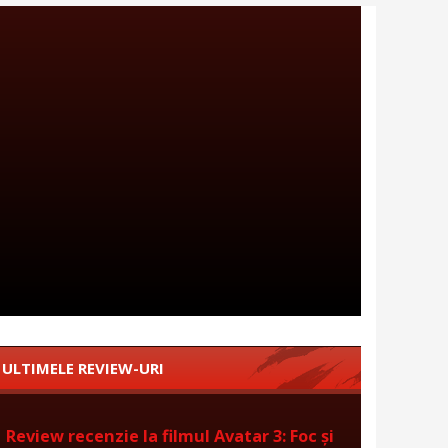
ULTIMELE REVIEW-URI
Review recenzie la filmul Avatar 3: Foc și