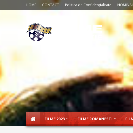
HOME
CONTACT
Politica de Confidențialitate
NOMINAL
FILME 2023
FILME ROMANESTI
FIL