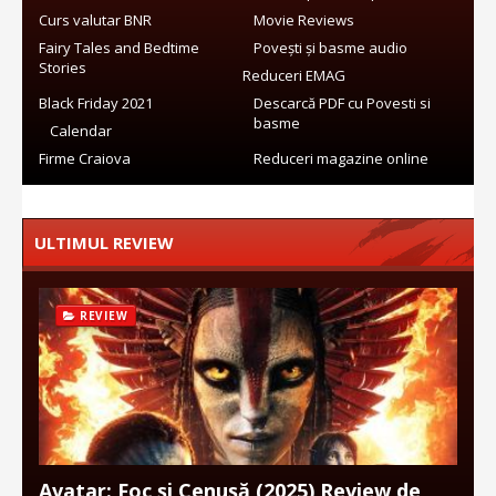
Curs valutar BNR
Movie Reviews
Fairy Tales and Bedtime
Povești și basme audio
Stories
Reduceri EMAG
Black Friday 2021
Descarcă PDF cu Povesti si
basme
Calendar
Firme Craiova
Reduceri magazine online
ULTIMUL REVIEW
REVIEW
Avatar: Foc și Cenușă (2025) Review de