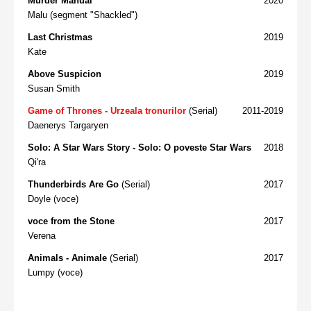
Murder Manual
2020
Malu (segment "Shackled")
Last Christmas
2019
Kate
Above Suspicion
2019
Susan Smith
Game of Thrones - Urzeala tronurilor
(Serial)
2011-2019
Daenerys Targaryen
Solo: A Star Wars Story - Solo: O poveste Star Wars
2018
Qi'ra
Thunderbirds Are Go
(Serial)
2017
Doyle (voce)
voce from the Stone
2017
Verena
Animals - Animale
(Serial)
2017
Lumpy (voce)