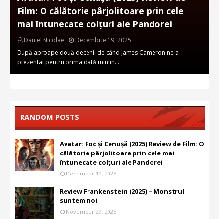
Film: O călătorie pârjolitoare prin cele
mai întunecate colțuri ale Pandorei
Daniel Nicolae
Decembrie 19, 2025
După aproape două decenii de când James Cameron ne-a
prezentat pentru prima dată minun…
RANDOM POSTS
Avatar: Foc și Cenușă (2025) Review de Film: O
călătorie pârjolitoare prin cele mai
întunecate colțuri ale Pandorei
December 19, 2025
Review Frankenstein (2025) – Monstrul
suntem noi
November 29, 2025