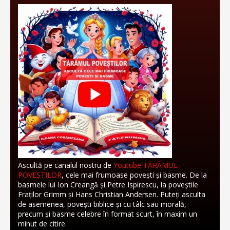
Ascultă pe canalul nostru de
Youtube TĂRÂMUL
POVEȘTILOR
, cele mai frumoase povești și basme. De la
basmele lui Ion Creangă și Petre Ispirescu, la poveștile
Fraților Grimm și Hans Christian Andersen. Puteți asculta
de asemenea, povești biblice și cu tâlc sau morală,
precum și basme celebre în format scurt, în maxim un
minut de citire.