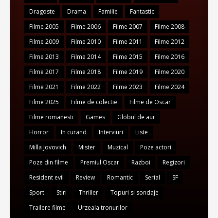
Dragoste
Drama
Familie
Fantastic
Filme 2005
Filme 2006
Filme 2007
Filme 2008
Filme 2009
Filme 2010
Filme 2011
Filme 2012
Filme 2013
Filme 2014
Filme 2015
Filme 2016
Filme 2017
Filme 2018
Filme 2019
Filme 2020
Filme 2021
Filme 2022
Filme 2023
Filme 2024
Filme 2025
Filme de colectie
Filme de Oscar
Filme romanesti
Games
Globul de aur
Horror
In curand
Interviuri
Liste
Milla Jovovich
Mister
Muzical
Poze actori
Poze din filme
Premiul Oscar
Razboi
Regizori
Resident evil
Review
Romantic
Serial
SF
Sport
Stiri
Thriller
Topuri si sondaje
Trailere filme
Urzeala tronurilor