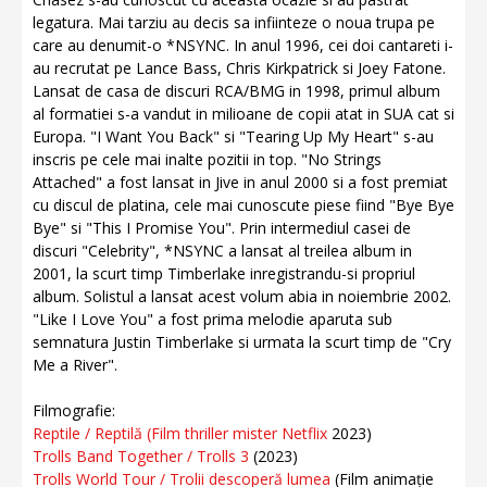
legatura. Mai tarziu au decis sa infiinteze o noua trupa pe
care au denumit-o *NSYNC. In anul 1996, cei doi cantareti i-
au recrutat pe Lance Bass, Chris Kirkpatrick si Joey Fatone.
Lansat de casa de discuri RCA/BMG in 1998, primul album
al formatiei s-a vandut in milioane de copii atat in SUA cat si
Europa. "I Want You Back" si "Tearing Up My Heart" s-au
inscris pe cele mai inalte pozitii in top. "No Strings
Attached" a fost lansat in Jive in anul 2000 si a fost premiat
cu discul de platina, cele mai cunoscute piese fiind "Bye Bye
Bye" si "This I Promise You". Prin intermediul casei de
discuri "Celebrity", *NSYNC a lansat al treilea album in
2001, la scurt timp Timberlake inregistrandu-si propriul
album. Solistul a lansat acest volum abia in noiembrie 2002.
"Like I Love You" a fost prima melodie aparuta sub
semnatura Justin Timberlake si urmata la scurt timp de "Cry
Me a River".
Filmografie:
Reptile / Reptilă (Film thriller mister Netflix
2023)
Trolls Band Together / Trolls 3
(2023)
Trolls World Tour / Trolii descoperă lumea
(Film animație