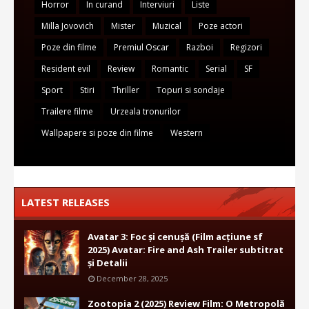
Horror
In curand
Interviuri
Liste
Milla Jovovich
Mister
Muzical
Poze actori
Poze din filme
Premiul Oscar
Razboi
Regizori
Resident evil
Review
Romantic
Serial
SF
Sport
Stiri
Thriller
Topuri si sondaje
Trailere filme
Urzeala tronurilor
Wallpapere si poze din filme
Western
LATEST RELEASES
Avatar 3: Foc și cenușă (Film acțiune sf
2025) Avatar: Fire and Ash Trailer subtitrat
și Detalii
December 28, 2025
Zootopia 2 (2025) Review Film: O Metropolă