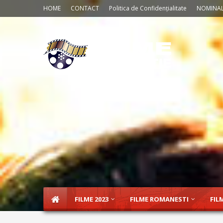
HOME
CONTACT
Politica de Confidențialitate
NOMINAL
FILME 2023
FILME ROMANESTI
FIL