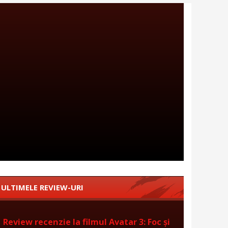
ULTIMELE REVIEW-URI
Review recenzie la filmul Avatar 3: Foc și