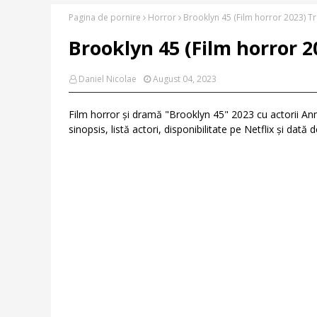
Pagina de pornire
Horror
Brooklyn 45 (Film horror 2023) Trai
Brooklyn 45 (Film horror 20
Daniel Nicolae
August 04, 2023
Film horror și dramă "Brooklyn 45" 2023 cu actorii An
sinopsis, listă actori, disponibilitate pe Netflix și dată