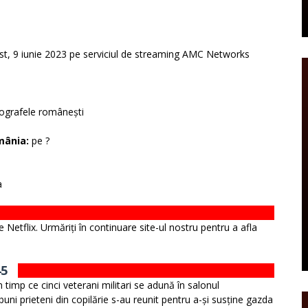
st, 9 iunie 2023 pe serviciul de streaming AMC Networks
tografele românești
mânia:
pe ?
a
 Netflix. Urmăriți în continuare site-ul nostru pentru a afla
45
timp ce cinci veterani militari se adună în salonul
uni prieteni din copilărie s-au reunit pentru a-și susține gazda