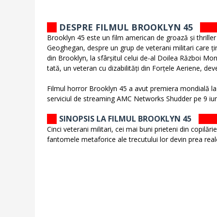
DESPRE FILMUL BROOKLYN 45
Brooklyn 45 este un film american de groază și thriller 
Geoghegan, despre un grup de veterani militari care țin
din Brooklyn, la sfârșitul celui de-al Doilea Război Mo
tată, un veteran cu dizabilități din Forțele Aeriene, dev
Filmul horror Brooklyn 45 a avut premiera mondială la
serviciul de streaming AMC Networks Shudder pe 9 iun
SINOPSIS LA FILMUL BROOKLYN 45
Cinci veterani militari, cei mai buni prieteni din copilă
fantomele metaforice ale trecutului lor devin prea real