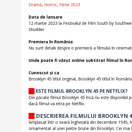
Dramă
,
Horror
,
Filme 2023
Data de lansare
12 martie 2023 la Festivalul de Film South by Southwe
Shudder
Premiera în România
Nu sunt detalii despre o premieră a filmului în cinema
Unde poate fi văzut online subtitrat filmul în Ro
Cunoscut și ca
Brooklyn 45 titlul original, Brooklyn 45 titlul în Români
ESTE FILMUL BROOKLYN 45 PE NETFLIX?
Din păcate filmul Brooklyn 45 încă nu este disponibil pe
dacă filmul va intra pe Netflix.
DESCRIEREA FILMULUI BROOKLYN 
Amplasat într-o seară înghețată din decembrie 1945, în 
ornamentat al unei pietre brune din Brooklyn. Cei mai b