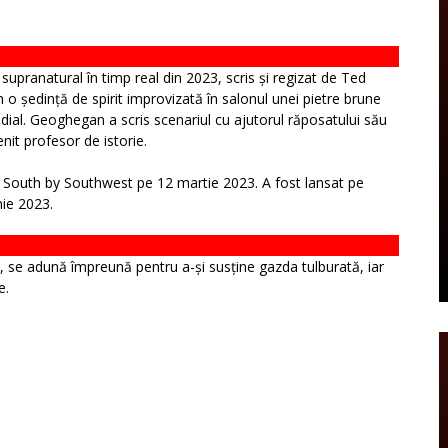
supranatural în timp real din 2023, scris și regizat de Ted
 o ședință de spirit improvizată în salonul unei pietre brune
ndial. Geoghegan a scris scenariul cu ajutorul răposatului său
enit profesor de istorie.
 South by Southwest pe 12 martie 2023. A fost lansat pe
ie 2023.
rie, se adună împreună pentru a-și susține gazda tulburată, iar
e.