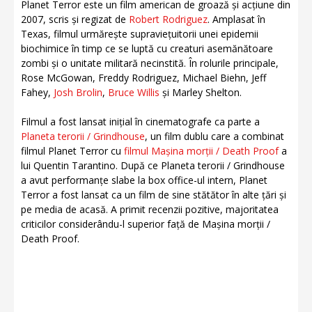
Planet Terror este un film american de groază și acțiune din
2007, scris și regizat de
Robert Rodriguez
. Amplasat în
Texas, filmul urmărește supraviețuitorii unei epidemii
biochimice în timp ce se luptă cu creaturi asemănătoare
zombi și o unitate militară necinstită. În rolurile principale,
Rose McGowan, Freddy Rodriguez, Michael Biehn, Jeff
Fahey,
Josh Brolin
,
Bruce Willis
și Marley Shelton.
Filmul a fost lansat inițial în cinematografe ca parte a
Planeta terorii / Grindhouse
, un film dublu care a combinat
filmul Planet Terror cu
filmul Mașina morții / Death Proof
a
lui Quentin Tarantino. După ce Planeta terorii / Grindhouse
a avut performanțe slabe la box office-ul intern, Planet
Terror a fost lansat ca un film de sine stătător în alte țări și
pe media de acasă. A primit recenzii pozitive, majoritatea
criticilor considerându-l superior față de Mașina morții /
Death Proof.