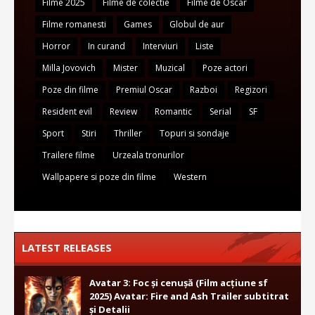
Filme 2025
Filme de colectie
Filme de Oscar
Filme romanesti
Games
Globul de aur
Horror
In curand
Interviuri
Liste
Milla Jovovich
Mister
Muzical
Poze actori
Poze din filme
Premiul Oscar
Razboi
Regizori
Resident evil
Review
Romantic
Serial
SF
Sport
Stiri
Thriller
Topuri si sondaje
Trailere filme
Urzeala tronurilor
Wallpapere si poze din filme
Western
LATEST RELEASES
Avatar 3: Foc și cenușă (Film acțiune sf
2025) Avatar: Fire and Ash Trailer subtitrat
și Detalii