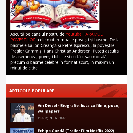
Ascultă pe canalul nostru de
Youtube TĂRÂMUL
POVEȘTILOR
, cele mai frumoase povești și basme. De la
basmele lui Ion Creangă și Petre Ispirescu, la poveștile
Fraților Grimm și Hans Christian Andersen. Puteți asculta
de asemenea, povești biblice și cu tâlc sau morală,
precum și basme celebre în format scurt, în maxim un
minut de citire.
ARTICOLE POPULARE
Vin Diesel - Biografie, lista cu filme, poze,
wallpapers
August 16, 2007
Echipa Gazdă (Trailer Film Netflix 2022)