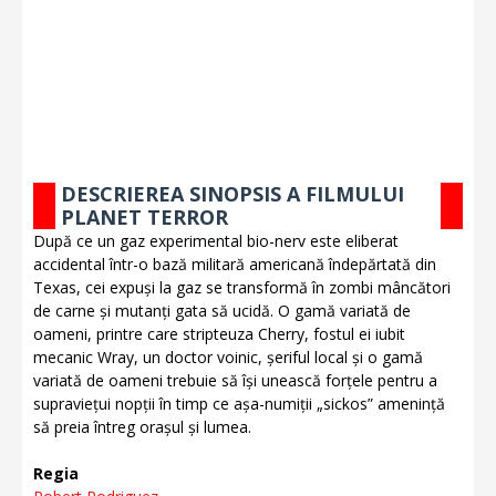
DESCRIEREA SINOPSIS A FILMULUI
PLANET TERROR
După ce un gaz experimental bio-nerv este eliberat
accidental într-o bază militară americană îndepărtată din
Texas, cei expuși la gaz se transformă în zombi mâncători
de carne și mutanți gata să ucidă. O gamă variată de
oameni, printre care stripteuza Cherry, fostul ei iubit
mecanic Wray, un doctor voinic, șeriful local și o gamă
variată de oameni trebuie să își unească forțele pentru a
supraviețui nopții în timp ce așa-numiții „sickos” amenință
să preia întreg orașul și lumea.
Regia