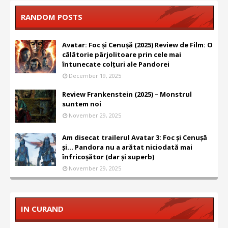
RANDOM POSTS
Avatar: Foc și Cenușă (2025) Review de Film: O
călătorie pârjolitoare prin cele mai
întunecate colțuri ale Pandorei
December 19, 2025
Review Frankenstein (2025) – Monstrul
suntem noi
November 29, 2025
Am disecat trailerul Avatar 3: Foc și Cenușă
și... Pandora nu a arătat niciodată mai
înfricoșător (dar și superb)
November 29, 2025
IN CURAND