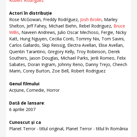
Robert Rodriguez
Actori în distribuție
Rose McGowan, Freddy Rodríguez,
Josh Brolin
, Marley
Shelton, Jeff Fahey, Michael Biehn, Rebel Rodriguez,
Bruce
Willis
, Naveen Andrews, Julio Oscar Mechoso, Fergie, Nicky
Katt, Hung Nguyen, Cecilia Conti, Tommy Nix, Tom Savini,
Carlos Gallardo, Skip Reissig, Electra Avellan, Elise Avellan,
Quentin Tarantino, Gregory Kelly, Troy Robinson, Derek
Southers, Jason Douglas, Michael Parks, Jerili Romeo, Felix
Sabates, Doran Ingram, Johnny Reno, Danny Trejo, Cheech
Marin, Corey Burton, Zoe Bell, Robert Rodriguez
Genul filmului
Acțiune, Comedie, Horror
Dată de lansare
:
6 aprilie 2007
Cunoscut și ca
Planet Terror - titlul original, Planet Terror - titlul în România