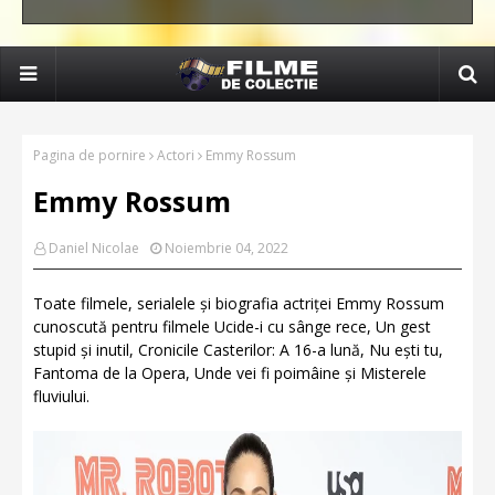
Pagina de pornire
Actori
Emmy Rossum
Emmy Rossum
Daniel Nicolae
Noiembrie 04, 2022
Toate filmele, serialele și biografia actriței Emmy Rossum
cunoscută pentru filmele Ucide-i cu sânge rece, Un gest
stupid și inutil, Cronicile Casterilor: A 16-a lună, Nu ești tu,
Fantoma de la Opera, Unde vei fi poimâine și Misterele
fluviului.