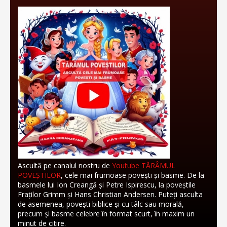
Ascultă pe canalul nostru de
Youtube TĂRÂMUL
POVEȘTILOR
, cele mai frumoase povești și basme. De la
basmele lui Ion Creangă și Petre Ispirescu, la poveștile
Fraților Grimm și Hans Christian Andersen. Puteți asculta
de asemenea, povești biblice și cu tâlc sau morală,
precum și basme celebre în format scurt, în maxim un
minut de citire.