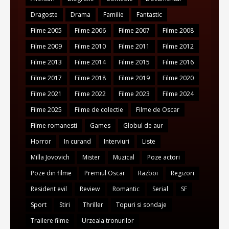
Dragoste
Drama
Familie
Fantastic
Filme 2005
Filme 2006
Filme 2007
Filme 2008
Filme 2009
Filme 2010
Filme 2011
Filme 2012
Filme 2013
Filme 2014
Filme 2015
Filme 2016
Filme 2017
Filme 2018
Filme 2019
Filme 2020
Filme 2021
Filme 2022
Filme 2023
Filme 2024
Filme 2025
Filme de colectie
Filme de Oscar
Filme romanesti
Games
Globul de aur
Horror
In curand
Interviuri
Liste
Milla Jovovich
Mister
Muzical
Poze actori
Poze din filme
Premiul Oscar
Razboi
Regizori
Resident evil
Review
Romantic
Serial
SF
Sport
Stiri
Thriller
Topuri si sondaje
Trailere filme
Urzeala tronurilor