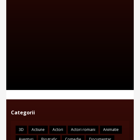
Categorii
3D
Actiune
Actori
Actori romani
Animatie
Aventuri
Biografic
Comedie
Documentar