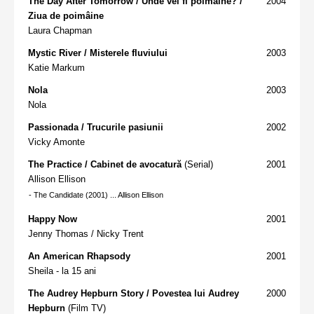
The Day After Tomorrow / Unde vei fi poimâine? /
2004
Ziua de poimâine
Laura Chapman
Mystic River / Misterele fluviului
2003
Katie Markum
Nola
2003
Nola
Passionada / Trucurile pasiunii
2002
Vicky Amonte
The Practice / Cabinet de avocatură
(Serial)
2001
Allison Ellison
-
The Candidate
(2001) ... Allison Ellison
Happy Now
2001
Jenny Thomas / Nicky Trent
An American Rhapsody
2001
Sheila - la 15 ani
The Audrey Hepburn Story / Povestea lui Audrey
2000
Hepburn
(Film TV)