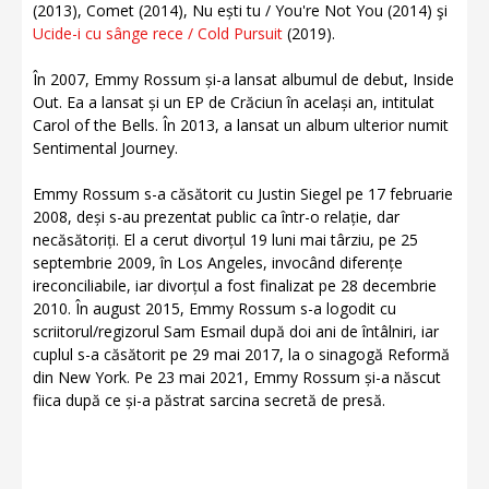
(2013), Comet (2014), Nu ești tu / You're Not You (2014) şi
Ucide-i cu sânge rece / Cold Pursuit
(2019).
În 2007, Emmy Rossum și-a lansat albumul de debut, Inside
Out. Ea a lansat și un EP de Crăciun în același an, intitulat
Carol of the Bells. În 2013, a lansat un album ulterior numit
Sentimental Journey.
Emmy Rossum s-a căsătorit cu Justin Siegel pe 17 februarie
2008, deși s-au prezentat public ca într-o relație, dar
necăsătoriți. El a cerut divorțul 19 luni mai târziu, pe 25
septembrie 2009, în Los Angeles, invocând diferențe
ireconciliabile, iar divorțul a fost finalizat pe 28 decembrie
2010. În august 2015, Emmy Rossum s-a logodit cu
scriitorul/regizorul Sam Esmail după doi ani de întâlniri, iar
cuplul s-a căsătorit pe 29 mai 2017, la o sinagogă Reformă
din New York. Pe 23 mai 2021, Emmy Rossum și-a născut
fiica după ce și-a păstrat sarcina secretă de presă.