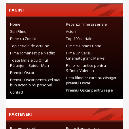
PAGINI
Home
Recenzii filme si seriale
Stiri Filme
Actori
Filme cu Zombi
Top 100 seriale
Top seriale de acțiune
Filme cu James Bond
Filme românești pe Netflix
Filme Universul
Cinematografic Marvel
Toate filmele cu Omul
Pâianjen - Spider-Man
Filme romantice pentru
Sfântul Valentin
Premiul Oscar
Lista filmelor care au câștigat
Premiul Oscar pentru cel mai
premiul Oscar
bun actor în rol principal
Premiul Oscar pentru regie
Contact
PARTENERI
Rezumate carti
Povesti pentru copii