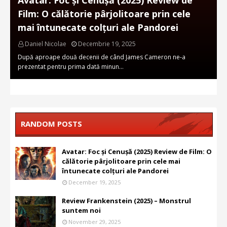
Avatar: Foc și Cenușă (2025) Review de
Film: O călătorie pârjolitoare prin cele
mai întunecate colțuri ale Pandorei
Daniel Nicolae
Decembrie 19, 2025
După aproape două decenii de când James Cameron ne-a
prezentat pentru prima dată minun…
RANDOM POSTS
Avatar: Foc și Cenușă (2025) Review de Film: O
călătorie pârjolitoare prin cele mai
întunecate colțuri ale Pandorei
December 19, 2025
Review Frankenstein (2025) – Monstrul
suntem noi
November 29, 2025