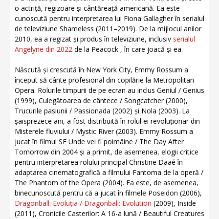
o actriță, regizoare și cântăreață americană. Ea este
cunoscută pentru interpretarea lui Fiona Gallagher în serialul
de televiziune Shameless (2011–2019). De la mijlocul anilor
2010, ea a regizat și produs în televiziune, inclusiv
serialul
Angelyne din 2022
de la Peacock , în care joacă și ea.
Născută și crescută în New York City, Emmy Rossum a
început să cânte profesional din copilărie la Metropolitan
Opera. Rolurile timpurii de pe ecran au inclus Geniul / Genius
(1999), Culegătoarea de cântece / Songcatcher (2000),
Trucurile pasiunii / Passionada (2002) și Nola (2003). La
șaisprezece ani, a fost distribuită în rolul ei revoluționar din
Misterele fluviului / Mystic River (2003). Emmy Rossum a
jucat în filmul SF Unde vei fi poimâine / The Day After
Tomorrow din 2004 și a primit, de asemenea, elogii critice
pentru interpretarea rolului principal Christine Daaé în
adaptarea cinematografică a filmului Fantoma de la operă /
The Phantom of the Opera (2004). Ea este, de asemenea,
binecunoscută pentru că a jucat în filmele Poseidon (2006),
Dragonball: Evoluția / Dragonball: Evolution
(2009), Inside
(2011), Cronicile Casterilor: A 16-a lună / Beautiful Creatures