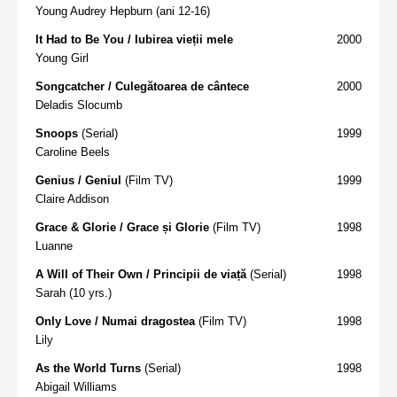
Young Audrey Hepburn (ani 12-16)
It Had to Be You / Iubirea vieții mele
2000
Young Girl
Songcatcher / Culegătoarea de cântece
2000
Deladis Slocumb
Snoops
(Serial)
1999
Caroline Beels
Genius / Geniul
(Film TV)
1999
Claire Addison
Grace & Glorie / Grace și Glorie
(Film TV)
1998
Luanne
A Will of Their Own / Principii de viață
(Serial)
1998
Sarah (10 yrs.)
Only Love / Numai dragostea
(Film TV)
1998
Lily
As the World Turns
(Serial)
1998
Abigail Williams