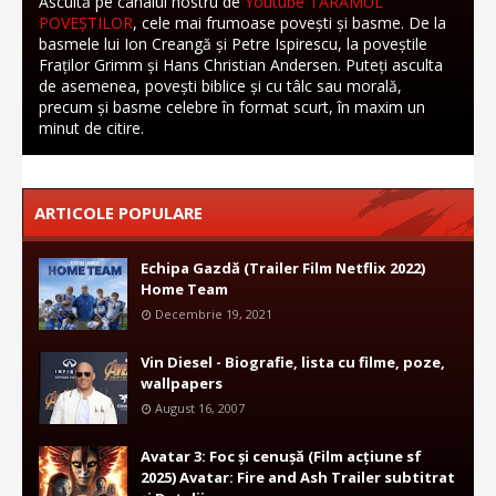
Ascultă pe canalul nostru de
Youtube TĂRÂMUL
POVEȘTILOR
, cele mai frumoase povești și basme. De la
basmele lui Ion Creangă și Petre Ispirescu, la poveștile
Fraților Grimm și Hans Christian Andersen. Puteți asculta
de asemenea, povești biblice și cu tâlc sau morală,
precum și basme celebre în format scurt, în maxim un
minut de citire.
ARTICOLE POPULARE
Echipa Gazdă (Trailer Film Netflix 2022)
Home Team
Decembrie 19, 2021
Vin Diesel - Biografie, lista cu filme, poze,
wallpapers
August 16, 2007
Avatar 3: Foc și cenușă (Film acțiune sf
2025) Avatar: Fire and Ash Trailer subtitrat