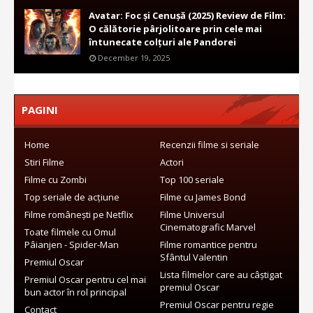
Avatar: Foc și Cenușă (2025) Review de Film:
O călătorie pârjolitoare prin cele mai
întunecate colțuri ale Pandorei
December 19, 2025
PAGINI
Home
Recenzii filme si seriale
Stiri Filme
Actori
Filme cu Zombi
Top 100 seriale
Top seriale de acțiune
Filme cu James Bond
Filme românești pe Netflix
Filme Universul
Cinematografic Marvel
Toate filmele cu Omul
Pâianjen - Spider-Man
Filme romantice pentru
Sfântul Valentin
Premiul Oscar
Lista filmelor care au câștigat
Premiul Oscar pentru cel mai
premiul Oscar
bun actor în rol principal
Premiul Oscar pentru regie
Contact