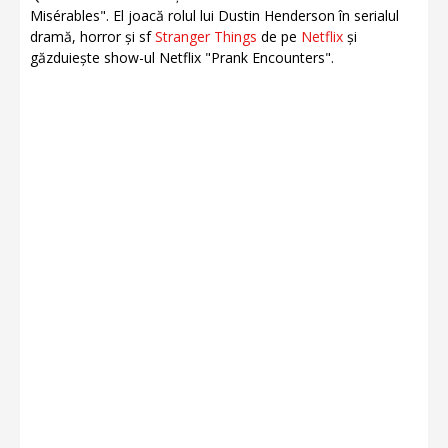
Misérables". El joacă rolul lui Dustin Henderson în serialul
dramă, horror și sf
Stranger Things
de pe
Netflix
și
găzduiește show-ul Netflix "Prank Encounters".