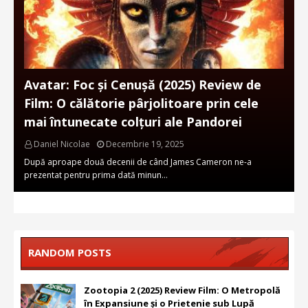
Avatar: Foc și Cenușă (2025) Review de
Film: O călătorie pârjolitoare prin cele
mai întunecate colțuri ale Pandorei
Daniel Nicolae
Decembrie 19, 2025
După aproape două decenii de când James Cameron ne-a
prezentat pentru prima dată minun…
RANDOM POSTS
Zootopia 2 (2025) Review Film: O Metropolă
în Expansiune și o Prietenie sub Lupă