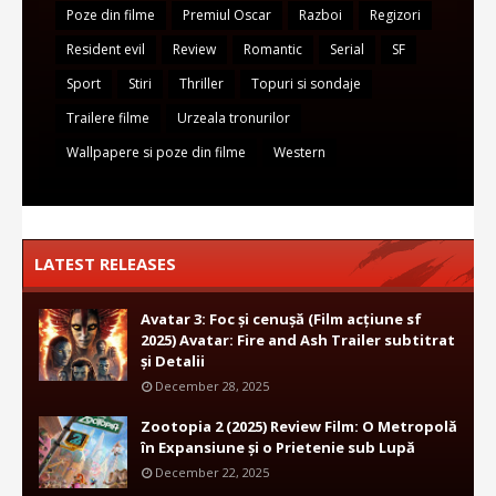
Poze din filme
Premiul Oscar
Razboi
Regizori
Resident evil
Review
Romantic
Serial
SF
Sport
Stiri
Thriller
Topuri si sondaje
Trailere filme
Urzeala tronurilor
Wallpapere si poze din filme
Western
LATEST RELEASES
Avatar 3: Foc și cenușă (Film acțiune sf
2025) Avatar: Fire and Ash Trailer subtitrat
și Detalii
December 28, 2025
Zootopia 2 (2025) Review Film: O Metropolă
în Expansiune și o Prietenie sub Lupă
December 22, 2025