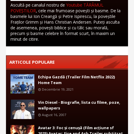
Ascultă pe canalul nostru de
Youtube TĂRÂMUL
POVEȘTILOR
, cele mai frumoase povești și basme. De la
basmele lui Ion Creangă și Petre Ispirescu, la poveștile
Fraților Grimm și Hans Christian Andersen. Puteți asculta
de asemenea, povești biblice și cu tâlc sau morală,
precum și basme celebre în format scurt, în maxim un
minut de citire.
ARTICOLE POPULARE
Echipa Gazdă (Trailer Film Netflix 2022)
Home Team
Decembrie 19, 2021
Vin Diesel - Biografie, lista cu filme, poze,
wallpapers
August 16, 2007
Avatar 3: Foc și cenușă (Film acțiune sf
2025) Avatar: Fire and Ash Trailer subtitrat