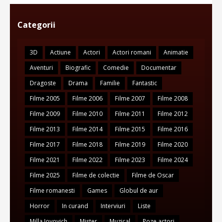
Categorii
3D
Actiune
Actori
Actori romani
Animatie
Aventuri
Biografic
Comedie
Documentar
Dragoste
Drama
Familie
Fantastic
Filme 2005
Filme 2006
Filme 2007
Filme 2008
Filme 2009
Filme 2010
Filme 2011
Filme 2012
Filme 2013
Filme 2014
Filme 2015
Filme 2016
Filme 2017
Filme 2018
Filme 2019
Filme 2020
Filme 2021
Filme 2022
Filme 2023
Filme 2024
Filme 2025
Filme de colectie
Filme de Oscar
Filme romanesti
Games
Globul de aur
Horror
In curand
Interviuri
Liste
Milla Jovovich
Mister
Muzical
Poze actori