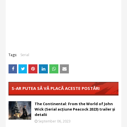
Tags:
Serial
S-AR PUTEA SĂ VĂ PLACĂ ACESTE POSTĂRI
The Continental: From the World of John
Wick (Serial acțiune Peacock 2023) trailer și
detalii
September 06, 2023