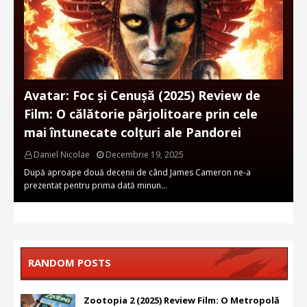
Avatar: Foc și Cenușă (2025) Review de
Film: O călătorie pârjolitoare prin cele
mai întunecate colțuri ale Pandorei
Daniel Nicolae
Decembrie 19, 2025
După aproape două decenii de când James Cameron ne-a
prezentat pentru prima dată minun…
RANDOM POSTS
Zootopia 2 (2025) Review Film: O Metropolă