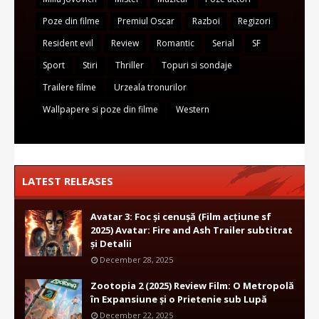
Poze din filme
Premiul Oscar
Razboi
Regizori
Resident evil
Review
Romantic
Serial
SF
Sport
Stiri
Thriller
Topuri si sondaje
Trailere filme
Urzeala tronurilor
Wallpapere si poze din filme
Western
LATEST RELEASES
Avatar 3: Foc și cenușă (Film acțiune sf
2025) Avatar: Fire and Ash Trailer subtitrat
și Detalii
December 28, 2025
Zootopia 2 (2025) Review Film: O Metropolă
în Expansiune și o Prietenie sub Lupă
December 22, 2025