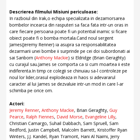
Descrierea filmului Misiuni periculoase:
In razboiul din Irak,o echipa specializata in dezamorsarea
bombelor incearca din rasputeri sa faca fata intr-un oras in
care fiecare persoana poate fi un potential inamic si ficare
obiect poate fi o bomba mortala.Cand noul sergent
James(Jeremy Renner) ia asupra sa responsabilitatea
dezarmarii unei bombe ii surprinde pe cei doi subordonati ai
sai Sanborn (
Anthony Mackie
) si Eldridge (Brian Geraghty)
cu curajul sau.James se comporta ca si cum moartea ii este
indiferenta.In timp ce colegii se chinuiau sa-l controleze pe
noul lor lider,orasul explodeaza in haos si adevararul
caracter al lui James se dezvaluie intr-un mod in care l-ar
schimba pe orice om.
Actori:
Jeremy Renner
,
Anthony Mackie
, Brian Geraghty,
Guy
Pearce
,
Ralph Fiennes
,
David Morse
,
Evangeline Lilly
,
Christian Camargo, Suhail Dabbach, Sam Spruell, Sam
Redford, Justin Campbell, Malcolm Barrett, Kristoffer Ryan
Winters, J.J. Kandel, Ryan Tramont, Hani Al Naimi, Jerry