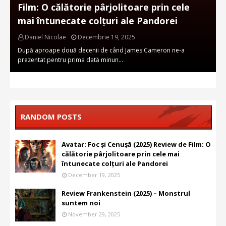
Film: O călătorie pârjolitoare prin cele
mai întunecate colțuri ale Pandorei
Daniel Nicolae
Decembrie 19, 2025
După aproape două decenii de când James Cameron ne-a
prezentat pentru prima dată minun…
RANDOM POSTS
Avatar: Foc și Cenușă (2025) Review de Film: O
călătorie pârjolitoare prin cele mai
întunecate colțuri ale Pandorei
December 19, 2025
Review Frankenstein (2025) – Monstrul
suntem noi
November 29, 2025