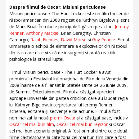
Despre filmul de Oscar: Misiuni periculoase
Misiuni periculoase / The Hurt Locker este un film thriller de
război american din 2008 regizat de Kathryn Bigelow și scris
de Mark Boal. În rolurile principale îi găsim pe actorii
Jeremy
Renner
,
Anthony Mackie
, Brian Geraghty, Christian
Camargo,
Ralph Fiennes
,
David Morse
și
Guy Pearce
. Filmul
urmărește o echipă de eliminare a explozivelor din războiul
din Irak care este vizată de insurgenți și arată reacțiile
psihologice la stresul luptei.
Filmul Misiuni periculoase / The Hurt Locker a avut
premiera la Festivalul Internațional de Film de la Veneția din
2008 înainte de a fi lansat în Statele Unite pe 26 iunie 2009,
de Summit Entertainment. Filmul a câștigat aprecieri
aproape universale din partea criticilor, care au lăudat regia
lui Kathryn Bigelow, interpretarea lui Jeremy Renner,
scrierea, editarea și secvențele de acțiune. Filmul a fost
nominalizat la nouă
premii Oscar
și a câștigat șase, inclusiv
Oscar cel mai bun film
,
Oscar cel mai bun regizor
și Oscar
cel mai bun scenariu original. A fost primul dintre cele două
filme câștigătoare la categoria cel mai bun film care a fost