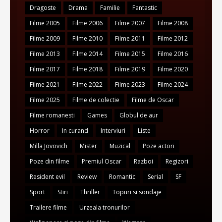
Dragoste
Drama
Familie
Fantastic
Filme 2005
Filme 2006
Filme 2007
Filme 2008
Filme 2009
Filme 2010
Filme 2011
Filme 2012
Filme 2013
Filme 2014
Filme 2015
Filme 2016
Filme 2017
Filme 2018
Filme 2019
Filme 2020
Filme 2021
Filme 2022
Filme 2023
Filme 2024
Filme 2025
Filme de colectie
Filme de Oscar
Filme romanesti
Games
Globul de aur
Horror
In curand
Interviuri
Liste
Milla Jovovich
Mister
Muzical
Poze actori
Poze din filme
Premiul Oscar
Razboi
Regizori
Resident evil
Review
Romantic
Serial
SF
Sport
Stiri
Thriller
Topuri si sondaje
Trailere filme
Urzeala tronurilor