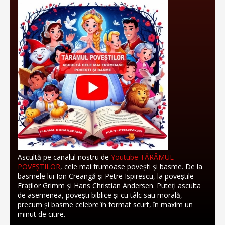
Ascultă pe canalul nostru de
Youtube TĂRÂMUL
POVEȘTILOR
, cele mai frumoase povești și basme. De la
basmele lui Ion Creangă și Petre Ispirescu, la poveștile
Fraților Grimm și Hans Christian Andersen. Puteți asculta
de asemenea, povești biblice și cu tâlc sau morală,
precum și basme celebre în format scurt, în maxim un
minut de citire.