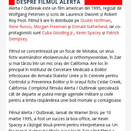
DESPRE FILMUL ALERTA
Alerta / Outbreak este un film american din 1995, regizat de
Wolfgang Petersen și scris de Laurence Dworet și Robert
Roy Pool. Filmul îi are în distribuție pe
Dustin Hoffman
,
Rene Russo
,
Morgan Freeman
și
Donald Sutherland
, iar co-
protagonisti sunt
Cuba Gooding Jr.
,
Kevin Spacey
și
Patrick
Dempsey
.
Filmul se concentrează pe un focar de Motaba, un virus
fictiv asemănător ebolavirusului și orthomyxoviridae, în Zair
și mai târziu într-un mic oraș din California. Are loc în
principal în Institutul de Cercetare Medicală a Bolilor
Infecțioase din Armata Statelor Unite și în Centrele pentru
Controlul și Prevenirea Bolilor și în orașul fictiv Cedar Creek,
California. Complotul filmului Alerta / Outbreak speculează
cât de departe ar putea merge agențiile militare și civile
pentru a limita răspândirea unei boli mortale și contagioase.
Filmul Alerta / Outbreak, lansat de Warner Bros. pe 10
martie 1995, a fost un succes la box-office, iar Kevin
Spacey a câștigat două premii pentru interpretarea sa. Un
focar real al virusului Ebola avea loc în Zair când filmul a