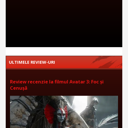
ULTIMELE REVIEW-URI
Review recenzie la filmul Avatar 3: Foc și
Cenușă