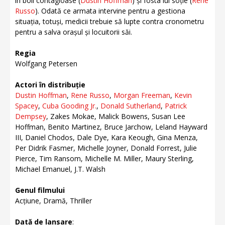
în boli contagioase (
Dustin Hoffman
) și fosta lui soție (
Rene
Russo
). Odată ce armata intervine pentru a gestiona
situația, totuși, medicii trebuie să lupte contra cronometru
pentru a salva orașul și locuitorii săi.
Regia
Wolfgang Petersen
Actori în distribuție
Dustin Hoffman
,
Rene Russo
,
Morgan Freeman
,
Kevin
Spacey
,
Cuba Gooding Jr.
,
Donald Sutherland
,
Patrick
Dempsey
, Zakes Mokae, Malick Bowens, Susan Lee
Hoffman, Benito Martinez, Bruce Jarchow, Leland Hayward
III, Daniel Chodos, Dale Dye, Kara Keough, Gina Menza,
Per Didrik Fasmer, Michelle Joyner, Donald Forrest, Julie
Pierce, Tim Ransom, Michelle M. Miller, Maury Sterling,
Michael Emanuel, J.T. Walsh
Genul filmului
Acțiune, Dramă, Thriller
Dată de lansare
: