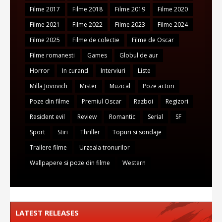
Filme 2017
Filme 2018
Filme 2019
Filme 2020
Filme 2021
Filme 2022
Filme 2023
Filme 2024
Filme 2025
Filme de colectie
Filme de Oscar
Filme romanesti
Games
Globul de aur
Horror
In curand
Interviuri
Liste
Milla Jovovich
Mister
Muzical
Poze actori
Poze din filme
Premiul Oscar
Razboi
Regizori
Resident evil
Review
Romantic
Serial
SF
Sport
Stiri
Thriller
Topuri si sondaje
Trailere filme
Urzeala tronurilor
Wallpapere si poze din filme
Western
LATEST RELEASES