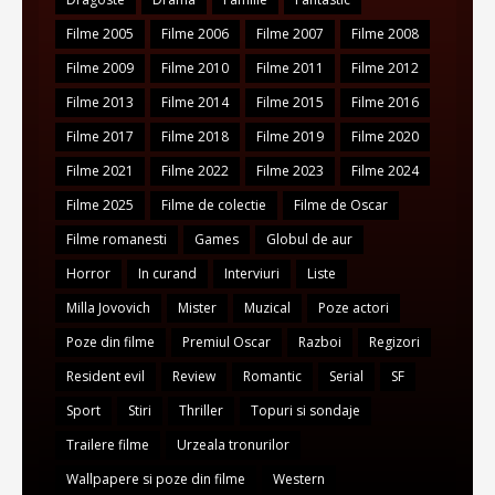
Filme 2005
Filme 2006
Filme 2007
Filme 2008
Filme 2009
Filme 2010
Filme 2011
Filme 2012
Filme 2013
Filme 2014
Filme 2015
Filme 2016
Filme 2017
Filme 2018
Filme 2019
Filme 2020
Filme 2021
Filme 2022
Filme 2023
Filme 2024
Filme 2025
Filme de colectie
Filme de Oscar
Filme romanesti
Games
Globul de aur
Horror
In curand
Interviuri
Liste
Milla Jovovich
Mister
Muzical
Poze actori
Poze din filme
Premiul Oscar
Razboi
Regizori
Resident evil
Review
Romantic
Serial
SF
Sport
Stiri
Thriller
Topuri si sondaje
Trailere filme
Urzeala tronurilor
Wallpapere si poze din filme
Western