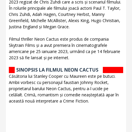
2023 regizat de Chris Zuhdi care a scris și scenariul filmului.
În rolurile principale ale filmului joacă actorii Paul T. Taylor,
Chris Zuhdi, Adah Hagen, Courtney Herbst, Manny
Greenfield, Michelle McAllister, Alexis King, Hugo Christian,
Justina England și Megan Grace.
Filmul thriller Neon Cactus este produs de compania
Skytrain Films și a avut premiera în cinematografele
americane pe 25 ianuarie 2023, urmând ca pe 14 februarie
2023 să fie lansat și pe internet.
SINOPSIS LA FILMUL NEON CACTUS
Căsătoria lui Stanley Cooper cu Maureen este pe butuci.
Ambii vorbesc cu personajul faustian Johnny Rocket,
proprietarul barului Neon Cactus, pentru a-l ucide pe
celălalt. Crimă, romantism și comedie neașteptată apar în
această nouă interpretare a Crime Fiction.