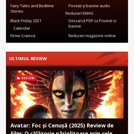
Fairy Tales and Bedtime
Povești și basme audio
Stories
Reduceri EMAG
Black Friday 2021
Descarcă PDF cu Povesti si
basme
Calendar
Firme Craiova
Reduceri magazine online
ULTIMUL REVIEW
REVIEW
Avatar: Foc și Cenușă (2025) Review de
Film: O călătorie pârjolitoare prin cele