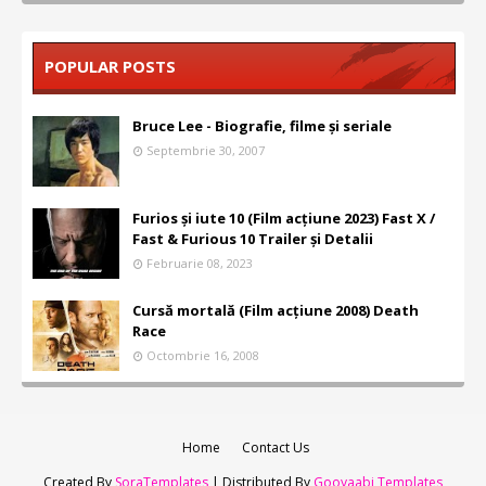
POPULAR POSTS
Bruce Lee - Biografie, filme și seriale
Septembrie 30, 2007
Furios și iute 10 (Film acțiune 2023) Fast X /
Fast & Furious 10 Trailer și Detalii
Februarie 08, 2023
Cursă mortală (Film acțiune 2008) Death
Race
Octombrie 16, 2008
Home
Contact Us
Created By
SoraTemplates
| Distributed By
Gooyaabi Templates