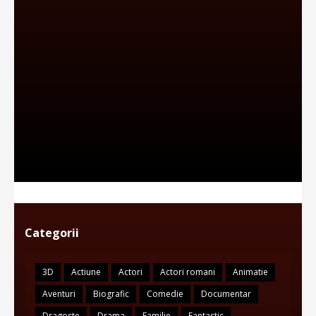
Categorii
3D
Actiune
Actori
Actori romani
Animatie
Aventuri
Biografic
Comedie
Documentar
Dragoste
Drama
Familie
Fantastic