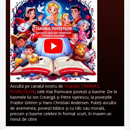
Ascultă pe canalul nostru de
Youtube TĂRÂMUL
POVEȘTILOR
, cele mai frumoase povești și basme. De la
basmele lui Ion Creangă și Petre Ispirescu, la poveștile
Fraților Grimm și Hans Christian Andersen. Puteți asculta
de asemenea, povești biblice și cu tâlc sau morală,
precum și basme celebre în format scurt, în maxim un
minut de citire.