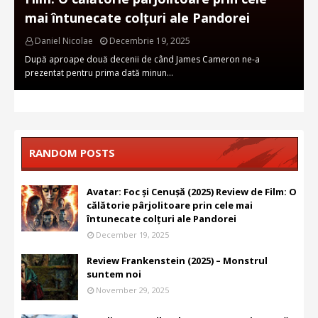
mai întunecate colțuri ale Pandorei
Daniel Nicolae
Decembrie 19, 2025
După aproape două decenii de când James Cameron ne-a
prezentat pentru prima dată minun…
RANDOM POSTS
Avatar: Foc și Cenușă (2025) Review de Film: O
călătorie pârjolitoare prin cele mai
întunecate colțuri ale Pandorei
December 19, 2025
Review Frankenstein (2025) – Monstrul
suntem noi
November 29, 2025