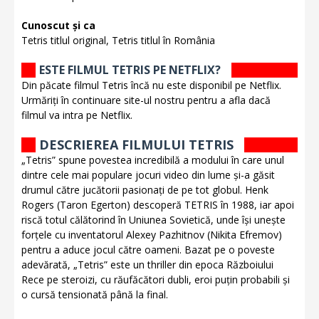
Cunoscut și ca
Tetris titlul original, Tetris titlul în România
ESTE FILMUL TETRIS PE NETFLIX?
Din păcate filmul Tetris încă nu este disponibil pe Netflix.
Urmăriți în continuare site-ul nostru pentru a afla dacă
filmul va intra pe Netflix.
DESCRIEREA FILMULUI TETRIS
„Tetris” spune povestea incredibilă a modului în care unul
dintre cele mai populare jocuri video din lume și-a găsit
drumul către jucătorii pasionați de pe tot globul. Henk
Rogers (Taron Egerton) descoperă TETRIS în 1988, iar apoi
riscă totul călătorind în Uniunea Sovietică, unde își unește
forțele cu inventatorul Alexey Pazhitnov (Nikita Efremov)
pentru a aduce jocul către oameni. Bazat pe o poveste
adevărată, „Tetris” este un thriller din epoca Războiului
Rece pe steroizi, cu răufăcători dubli, eroi puțin probabili și
o cursă tensionată până la final.