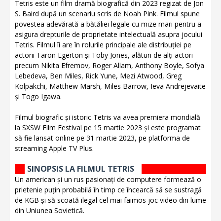
Tetris este un film dramă biografică din 2023 regizat de Jon
S. Baird după un scenariu scris de Noah Pink. Filmul spune
povestea adevărată a bătăliei legale cu mize mari pentru a
asigura drepturile de proprietate intelectuală asupra jocului
Tetris. Filmul îi are în rolurile principale ale distribuției pe
actorii Taron Egerton și Toby Jones, alături de alți actori
precum Nikita Efremov, Roger Allam, Anthony Boyle, Sofya
Lebedeva, Ben Miles, Rick Yune, Mezi Atwood, Greg
Kolpakchi, Matthew Marsh, Miles Barrow, Ieva Andrejevaite
și Togo Igawa.
Filmul biografic și istoric Tetris va avea premiera mondială
la SXSW Film Festival pe 15 martie 2023 și este programat
să fie lansat online pe 31 martie 2023, pe platforma de
streaming Apple TV Plus.
SINOPSIS LA FILMUL TETRIS
Un american și un rus pasionați de computere formează o
prietenie puțin probabilă în timp ce încearcă să se sustragă
de KGB și să scoată ilegal cel mai faimos joc video din lume
din Uniunea Sovietică.