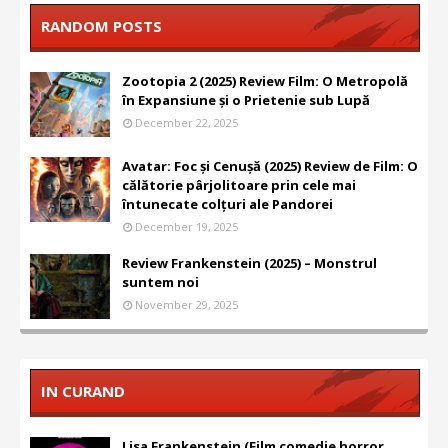
RANDOM POSTS
Zootopia 2 (2025) Review Film: O Metropolă
în Expansiune și o Prietenie sub Lupă
December 22, 2025
Avatar: Foc și Cenușă (2025) Review de Film: O
călătorie pârjolitoare prin cele mai
întunecate colțuri ale Pandorei
December 19, 2025
Review Frankenstein (2025) – Monstrul
suntem noi
November 29, 2025
IN CURAND
Lisa Frankenstein (Film comedie horror