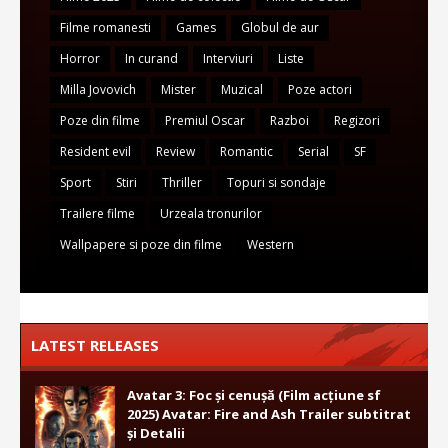
Filme romanesti
Games
Globul de aur
Horror
In curand
Interviuri
Liste
Milla Jovovich
Mister
Muzical
Poze actori
Poze din filme
Premiul Oscar
Razboi
Regizori
Resident evil
Review
Romantic
Serial
SF
Sport
Stiri
Thriller
Topuri si sondaje
Trailere filme
Urzeala tronurilor
Wallpapere si poze din filme
Western
LATEST RELEASES
Avatar 3: Foc și cenușă (Film acțiune sf
2025) Avatar: Fire and Ash Trailer subtitrat
și Detalii