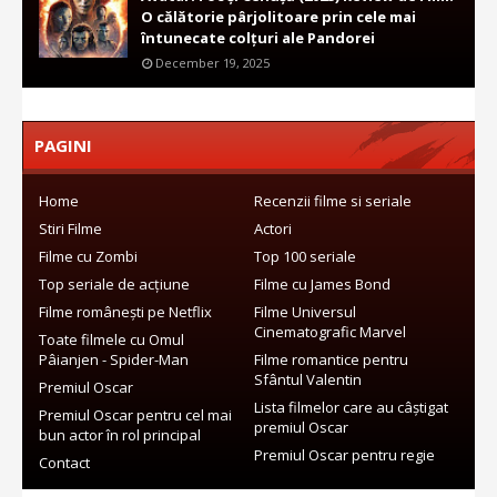
O călătorie pârjolitoare prin cele mai
întunecate colțuri ale Pandorei
December 19, 2025
PAGINI
Home
Recenzii filme si seriale
Stiri Filme
Actori
Filme cu Zombi
Top 100 seriale
Top seriale de acțiune
Filme cu James Bond
Filme românești pe Netflix
Filme Universul
Cinematografic Marvel
Toate filmele cu Omul
Pâianjen - Spider-Man
Filme romantice pentru
Sfântul Valentin
Premiul Oscar
Lista filmelor care au câștigat
Premiul Oscar pentru cel mai
premiul Oscar
bun actor în rol principal
Premiul Oscar pentru regie
Contact