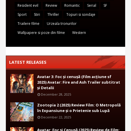
Resident evil
Review
Romantic
Serial
SF
Sport
Stiri
Thriller
Topuri si sondaje
Trailere filme
Urzeala tronurilor
Wallpapere si poze din filme
Western
LATEST RELEASES
Avatar 3: Foc și cenușă (Film acțiune sf
2025) Avatar: Fire and Ash Trailer subtitrat
și Detalii
December 28, 2025
Zootopia 2 (2025) Review Film: O Metropolă
în Expansiune și o Prietenie sub Lupă
December 22, 2025
Avatar: Foc și Cenușă (2025) Review de Film: