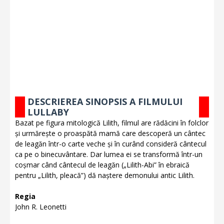
DESCRIEREA SINOPSIS A FILMULUI
LULLABY
Bazat pe figura mitologică Lilith, filmul are rădăcini în folclor
și urmărește o proaspătă mamă care descoperă un cântec
de leagăn într-o carte veche și în curând consideră cântecul
ca pe o binecuvântare. Dar lumea ei se transformă într-un
coșmar când cântecul de leagăn („Lilith-Abi” în ebraică
pentru „Lilith, pleacă”) dă naștere demonului antic Lilith.
Regia
John R. Leonetti