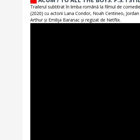
ACUM / TO ALL THE BOYS: P.S. I STI
Trailerul subtitrat în limba română la filmul de comedi
(2020) cu actorii Lana Condor, Noah Centineo, Jordan 
Arthur și Emilija Baranac și regizat de Netflix.