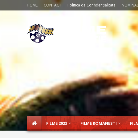
HOME
CONTACT
Politica de Confidențialitate
NOMINAL
FILME 2023
FILME ROMANESTI
FIL