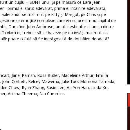
 sunt un cuplu -- SUNT unul. Și pe măsură ce Lara Jean
ter - primul ei sărut adevărat, prima ei întâlnire adevărată,
e aplecându-se mai mult pe Kitty și Margot, pe Chris și pe
gestioneze emoțiile complexe care vin cu acest nou capitol de
tentic. Dar când John Ambrose, un alt destinatar al uneia dintre
ou în viața ei, trebuie să se bazeze pe ea însăși mai mult ca
lă: poate o fată să fie îndrăgostită de doi băieți deodată?
art, Janel Parrish, Ross Butler, Madeleine Arthur, Emilija
e, John Corbett, Kelcey Mawema, Julie Tao, Momona Tamada,
 Jayden Chow, Ryan Zhang, Susie Lee, Ae Yon Han, Linda Ko,
Zeimer, Anisha Cheema, Nia Cummins