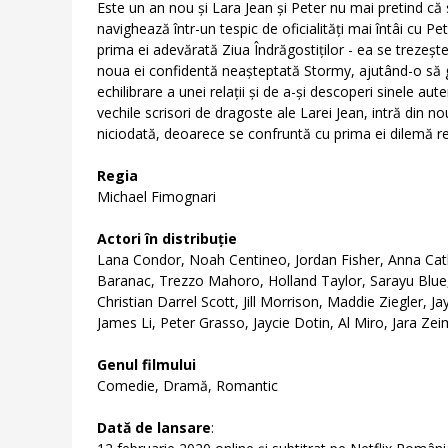
Este un an nou și Lara Jean și Peter nu mai pretind că
navighează într-un tespic de oficialități mai întâi cu Pe
prima ei adevărată Ziua Îndrăgostiților - ea se trezeșt
noua ei confidentă neașteptată Stormy, ajutând-o să 
echilibrare a unei relații și de a-și descoperi sinele au
vechile scrisori de dragoste ale Larei Jean, intră din n
niciodată, deoarece se confruntă cu prima ei dilemă rea
Regia
Michael Fimognari
Actori în distribuție
Lana Condor, Noah Centineo, Jordan Fisher, Anna Cathc
Baranac, Trezzo Mahoro, Holland Taylor, Sarayu Blu
Christian Darrel Scott, Jill Morrison, Maddie Ziegler,
James Li, Peter Grasso, Jaycie Dotin, Al Miro, Jara 
Genul filmului
Comedie, Dramă, Romantic
Dată de lansare
: