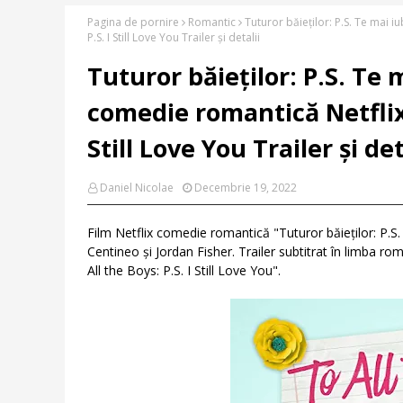
Pagina de pornire
Romantic
Tuturor băieților: P.S. Te mai 
P.S. I Still Love You Trailer și detalii
Tuturor băieților: P.S. Te 
comedie romantică Netflix 
Still Love You Trailer și det
Daniel Nicolae
Decembrie 19, 2022
Film Netflix comedie romantică "Tuturor băieților: P.
Centineo și Jordan Fisher. Trailer subtitrat în limba ro
All the Boys: P.S. I Still Love You".