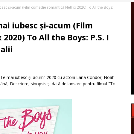
iubesc și-acum (Film comedie romantică Netflix 2020) To All the Boys:
mai iubesc și-acum (Film
2020) To All the Boys: P.S. I
alii
S. Te mai iubesc și-acum" 2020 cu actorii Lana Condor, Noah
mână, Descriere, sinopsis și dată de lansare pentru filmul "To