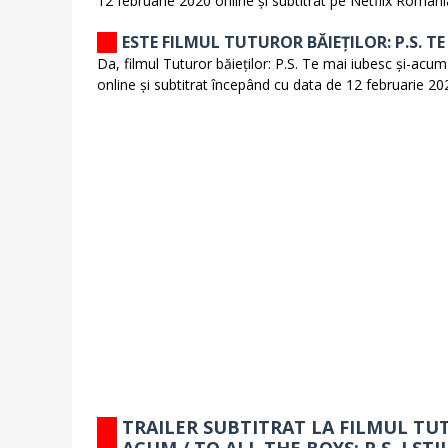
12 februarie 2020 online și subtitrat pe Netflix Români
ESTE FILMUL TUTUROR BĂIEȚILOR: P.S. TE
Da, filmul Tuturor băieților: P.S. Te mai iubesc și-acum
online și subtitrat începând cu data de 12 februarie 20
TRAILER SUBTITRAT LA FILMUL TUTU