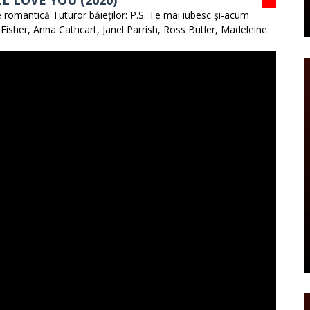
LL LOVE YOU (2020)
e romantică Tuturor băieților: P.S. Te mai iubesc și-acum
Fisher, Anna Cathcart, Janel Parrish, Ross Butler, Madeleine