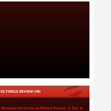
ULTIMELE REVIEW-URI
Review recenzie la filmul Avatar 3: Foc și