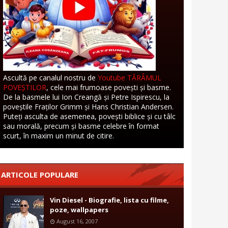
Ascultă pe canalul nostru de
Youtube TĂRÂMUL
POVEȘTILOR
, cele mai frumoase povești și basme.
De la basmele lui Ion Creangă și Petre Ispirescu, la
poveștile Fraților Grimm și Hans Christian Andersen.
Puteți asculta de asemenea, povești biblice și cu tâlc
sau morală, precum și basme celebre în format
scurt, în maxim un minut de citire.
ARTICOLE POPULARE
Vin Diesel - Biografie, lista cu filme,
poze, wallpapers
August 16, 2007