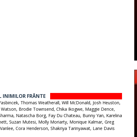
UL INIMILOR FRÂNTE
asbincek, Thomas Weatherall, Will McDonald, Josh Heuston,
 Watson, Brodie Townsend, Chika Ikogwe, Maggie Dence,
Sharma, Natascha Borg, Fay Du Chateau, Bunny Yan, Karelina
mmett, Suzan Mutesi, Molly Moriarty, Monique Kalmar, Greg
a Vanlee, Cora Henderson, Shakriya Tarinyawat, Lane Davis