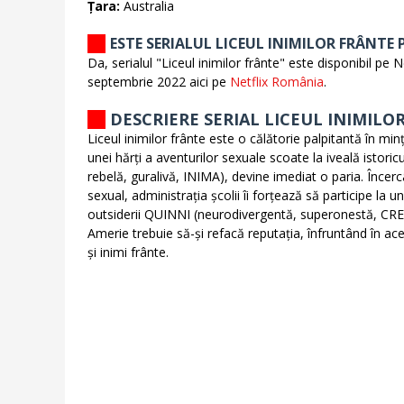
Țara:
Australia
ESTE SERIALUL LICEUL INIMILOR FRÂNTE 
Da, serialul "Liceul inimilor frânte" este disponibil pe N
septembrie 2022 aici pe
Netflix România
.
DESCRIERE SERIAL LICEUL INIMILO
Liceul inimilor frânte este o călătorie palpitantă în min
unei hărți a aventurilor sexuale scoate la iveală istoricu
rebelă, guralivă, INIMA), devine imediat o paria. Încerc
sexual, administrația școlii îi forțează să participe la
outsiderii QUINNI (neurodivergentă, superonestă, CRE
Amerie trebuie să-și refacă reputația, înfruntând în ac
și inimi frânte.