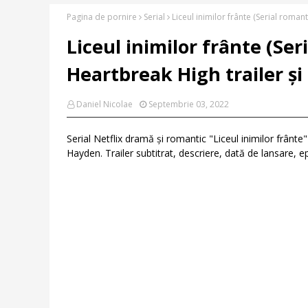
Pagina de pornire
Serial
Liceul inimilor frânte (Serial romant
Liceul inimilor frânte (Ser
Heartbreak High trailer și 
Daniel Nicolae
Septembrie 03, 2022
Serial Netflix dramă și romantic "Liceul inimilor frân
Hayden. Trailer subtitrat, descriere, dată de lansare, e