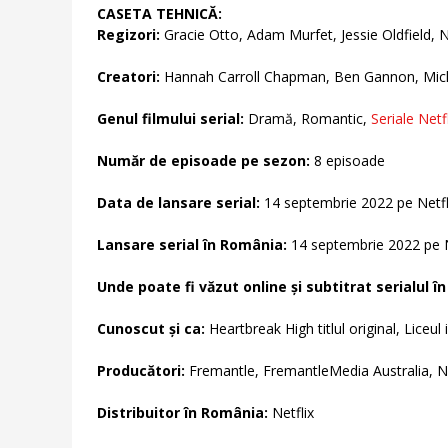
CASETA TEHNICĂ:
Regizori:
Gracie Otto, Adam Murfet, Jessie Oldfield, 
Creatori:
Hannah Carroll Chapman, Ben Gannon, Mich
Genul filmului serial:
Dramă, Romantic,
Seriale Netf
Număr de episoade pe sezon:
8 episoade
Data de lansare serial:
14 septembrie 2022 pe Netfl
Lansare serial în România:
14 septembrie 2022 pe 
Unde poate fi văzut online și subtitrat serialul î
Cunoscut și ca:
Heartbreak High titlul original, Liceul 
Producători:
Fremantle, FremantleMedia Australia,
Distribuitor în România:
Netflix