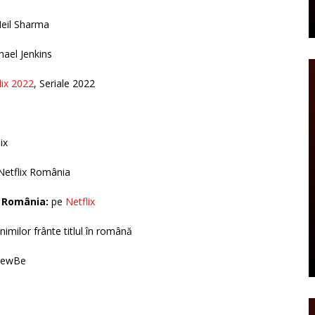
Neil Sharma
ael Jenkins
lix 2022
, Seriale 2022
ix
Netflix România
n România:
pe
Netflix
inimilor frânte titlul în română
 NewBe