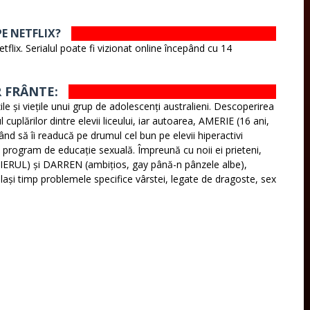
PE NETFLIX?
etflix. Serialul poate fi vizionat online începând cu 14
R FRÂNTE:
țile și viețile unui grup de adolescenți australieni. Descoperirea
l cuplărilor dintre elevii liceului, iar autoarea, AMERIE (16 ani,
ând să îi readucă pe drumul cel bun pe elevii hiperactivi
 un program de educație sexuală. Împreună cu noii ei prieteni,
IERUL) și DARREN (ambițios, gay până-n pânzele albe),
elași timp problemele specifice vârstei, legate de dragoste, sex