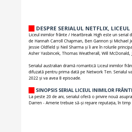
DESPRE SERIALUL NETFLIX, LICEUL
Liceul inimilor frânte / Heartbreak High este un serial 
de Hannah Carroll Chapman, Ben Gannon și Michael Jen
Jessie Oldfield și Neil Sharma și îi are în rolurile pr
Asher Yasbincek, Thomas Weatherall, Will McDonald
Serialul australian dramă romantică Liceul inimilor frâ
difuzată pentru prima dată pe Network Ten. Serialul 
2022 și va avea 8 episoade.
SINOPSIS SERIAL LICEUL INIMILOR FRÂNT
La peste 20 de ani, serialul oferă o privire nouă asupra l
Darren - Amerie trebuie să-și repare reputația, în timp