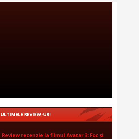
ULTIMELE REVIEW-URI
Review recenzie la filmul Avatar 3: Foc și