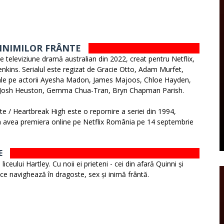
 INIMILOR FRÂNTE
de televiziune dramă australian din 2022, creat pentru Netflix,
kins. Serialul este regizat de Gracie Otto, Adam Murfet,
incipale pe actorii Ayesha Madon, James Majoos, Chloe Hayden,
, Josh Heuston, Gemma Chua-Tran, Bryn Chapman Parish.
nte / Heartbreak High este o repornire a seriei din 1994,
va avea premiera online pe Netflix România pe 14 septembrie
E
iceului Hartley. Cu noii ei prieteni - cei din afară Quinni și
 ce navighează în dragoste, sex și inimă frântă.