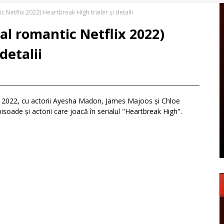
ic Netflix 2022) Heartbreak High trailer și detalii
ial romantic Netflix 2022)
detalii
te" 2022, cu actorii Ayesha Madon, James Majoos și Chloe
pisoade și actorii care joacă în serialul "Heartbreak High".