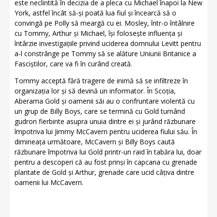
este neclintită în decizia de a pleca cu Michael înapoi la New
York, astfel încât să-și poată lua fiul și încearcă să o
convingă pe Polly să meargă cu ei. Mosley, într-o întâlnire
cu Tommy, Arthur și Michael, își folosește influența și
întârzie investigațiile privind uciderea domnului Levitt pentru
a-l constrânge pe Tommy să se alăture Uniunii Britanice a
Fasciștilor, care va fi în curând creată.
Tommy acceptă fără tragere de inimă să se infiltreze în
organizația lor și să devină un informator. În Scoția,
Aberama Gold și oamenii săi au o confruntare violentă cu
un grup de Billy Boys, care se termină cu Gold turnând
gudron fierbinte asupra unuia dintre ei și jurând răzbunare
împotriva lui Jimmy McCavern pentru uciderea fiului său. În
dimineața următoare, McCavern și Billy Boys caută
răzbunare împotriva lui Gold printr-un raid în tabăra lui, doar
pentru a descoperi că au fost prinși în capcana cu grenade
plantate de Gold și Arthur, grenade care ucid câțiva dintre
oamenii lui McCavern.