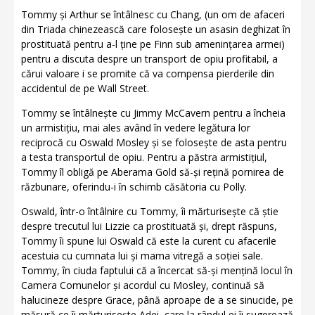
Tommy și Arthur se întâlnesc cu Chang, (un om de afaceri
din Triada chinezească care folosește un asasin deghizat în
prostituată pentru a-l ține pe Finn sub amenințarea armei)
pentru a discuta despre un transport de opiu profitabil, a
cărui valoare i se promite că va compensa pierderile din
accidentul de pe Wall Street.
Tommy se întâlnește cu Jimmy McCavern pentru a încheia
un armistițiu, mai ales având în vedere legătura lor
reciprocă cu Oswald Mosley și se folosește de asta pentru
a testa transportul de opiu. Pentru a păstra armistițiul,
Tommy îl obligă pe Aberama Gold să-și rețină pornirea de
răzbunare, oferindu-i în schimb căsătoria cu Polly.
Oswald, într-o întâlnire cu Tommy, îi mărturisește că știe
despre trecutul lui Lizzie ca prostituată și, drept răspuns,
Tommy îi spune lui Oswald că este la curent cu afacerile
acestuia cu cumnata lui și mama vitregă a soției sale.
Tommy, în ciuda faptului că a încercat să-și mențină locul în
Camera Comunelor și acordul cu Mosley, continuă să
halucineze despre Grace, până aproape de a se sinucide, pe
măsură ce îi mărturisește Adei, care la rândul ei îi sugerează