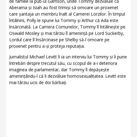
de familie la pub-ul Garrison, unde Tommy dezvăluie că
Aberama și Isiah au fost trimiși să omoare un proxenet
care șantaja un membru înalt al Camerei Lorzilor. În timpul
întâlnirii, Polly le spune lui Tommy și Arthur că Ada este
însărcinată. La Camera Comunelor, Tommy îl întâlnește pe
Oswald Mosley și mai târziu îl amenință pe Lord Suckerby,
Lordul care îl însărcinase pe Shelby să-l omoare pe
proxenet pentru a-și proteja reputația.
Jurnalistul Michael Levitt îi ia un interviu lui Tommy și îi pune
întrebări despre trecutul său, cu scopul de a-i deteriora
imaginea de parlamentar, dar Tommy îl depășește
amenințându-l că îi dezvăluie homosexualitatea. Levitt este
mai târziu ucis de doi bărbați.