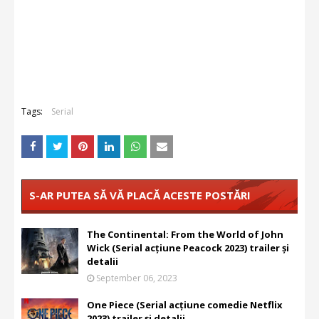
Tags:
Serial
S-AR PUTEA SĂ VĂ PLACĂ ACESTE POSTĂRI
The Continental: From the World of John
Wick (Serial acțiune Peacock 2023) trailer și
detalii
September 06, 2023
One Piece (Serial acțiune comedie Netflix
2023) trailer și detalii