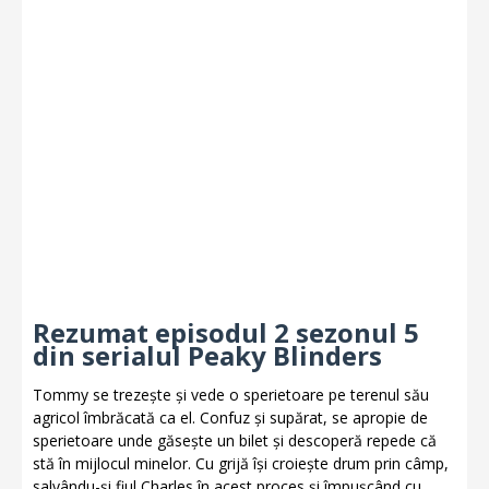
Rezumat episodul 2 sezonul 5
din serialul Peaky Blinders
Tommy se trezește și vede o sperietoare pe terenul său
agricol îmbrăcată ca el. Confuz și supărat, se apropie de
sperietoare unde găsește un bilet și descoperă repede că
stă în mijlocul minelor. Cu grijă își croiește drum prin câmp,
salvându-și fiul Charles în acest proces și împușcând cu