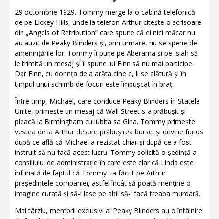
29 octombrie 1929. Tommy merge la o cabină telefonică
de pe Lickey Hills, unde la telefon Arthur citește o scrisoare
din „Angels of Retribution” care spune că ei nici măcar nu
au auzit de Peaky Blinders și, prin urmare, nu se sperie de
amenințările lor. Tommy îi pune pe Aberama și pe Isiah să
le trimită un mesaj și îi spune lui Finn să nu mai participe.
Dar Finn, cu dorința de a arăta cine e, li se alătură și în
timpul unui schimb de focuri este împușcat în braț.
Între timp, Michael, care conduce Peaky Blinders în Statele
Unite, primește un mesaj că Wall Street s-a prăbușit și
pleacă la Birmingham cu iubita sa Gina. Tommy primește
vestea de la Arthur despre prăbușirea bursei și devine furios
după ce află că Michael a rezistat chiar și după ce a fost
instruit să nu facă acest lucru. Tommy solicită o ședință a
consiliului de administrație în care este clar că Linda este
înfuriată de faptul că Tommy l-a făcut pe Arthur
președintele companiei, astfel încât să poată menține o
imagine curată și să-i lase pe alții să-i facă treaba murdară.
Mai târziu, membrii exclusivi ai Peaky Blinders au o întâlnire