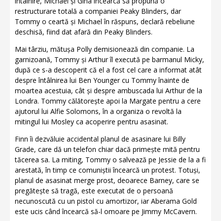
întâlnire, Michael și Gina încearcă să propună o
restructurare totală a companiei Peaky Blinders, dar
Tommy o ceartă și Michael în răspuns, declară rebeliune
deschisă, fiind dat afară din Peaky Blinders.
Mai târziu, mătușa Polly demisionează din companie. La
garnizoană, Tommy și Arthur îl execută pe barmanul Micky,
după ce s-a descoperit că el a fost cel care a informat atât
despre întâlnirea lui Ben Younger cu Tommy înainte de
moartea acestuia, cât și despre ambuscada lui Arthur de la
Londra. Tommy călătorește apoi la Margate pentru a cere
ajutorul lui Alfie Solomons, în a organiza o revoltă la
mitingul lui Mosley ca acoperire pentru asasinat.
Finn îi dezvăluie accidental planul de asasinare lui Billy
Grade, care dă un telefon chiar dacă primește mită pentru
tăcerea sa. La miting, Tommy o salvează pe Jessie de la a fi
arestată, în timp ce comuniștii încearcă un protest. Totuși,
planul de asasinat merge prost, deoarece Barney, care se
pregătește să tragă, este executat de o persoană
necunoscută cu un pistol cu amortizor, iar Aberama Gold
este ucis când încearcă să-l omoare pe Jimmy McCavern.