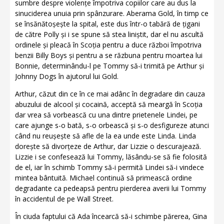
sumbre despre violențe împotriva copiilor care au dus la
sinuciderea unuia prin spânzurare. Aberama Gold, în timp ce
se însănătoșește la spital, este dus într-o tabără de țigani
de către Polly și i se spune să stea liniștit, dar el nu ascultă
ordinele și pleacă în Scoția pentru a duce război împotriva
benzii Billy Boys și pentru a se răzbuna pentru moartea lui
Bonnie, determinându-l pe Tommy să-i trimită pe Arthur și
Johnny Dogs în ajutorul lui Gold.
Arthur, căzut din ce în ce mai adânc în degradare din cauza
abuzului de alcool și cocaină, acceptă să meargă în Scoția
dar vrea să vorbească cu una dintre prietenele Lindei, pe
care ajunge s-o bată, s-o orbească și s-o desfigureze atunci
când nu reușește să afle de la ea unde este Linda. Linda
dorește să divorțeze de Arthur, dar Lizzie o descurajează.
Lizzie i se confesează lui Tommy, lăsându-se să fie folosită
de el, iar în schimb Tommy să-i permită Lindei să-i vindece
mintea bântuită. Michael continuă să primească ordine
degradante ca pedeapsă pentru pierderea averii lui Tommy
în accidentul de pe Wall Street.
În ciuda faptului că Ada încearcă să-i schimbe părerea, Gina