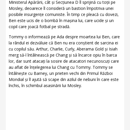
Ministerul Apărării, cât și Secțiunea D îl sprijină cu toții pe
Mosley, deoarece îl consideră un bastion împotriva unei
posibile insurgențe comuniste. În timp ce pleacă cu dovezi,
Ben este ucis de o bombă în mașina lui, care ucide și un
copil care joacă fotbal pe stradă.
Tommy o informează pe Ada despre moartea lui Ben, care
la rândul ei dezvăluie că Ben nu era conștient de sarcina ei
cu copilul său. Arthur, Charlie, Curly, Aberama Gold și Isiah
merg să-l întâlnească pe Chang și să încarce opiu în barca
lor, dar sunt atacați la sosire de atacatori necunoscuți care
au aflat de înțelegerea lui Chang cu Tommy. Tommy se
întâlnește cu Barney, un prieten vechi din Primul Război
Mondial și îl ajută să scape din azilul de nebuni în care este
închis, în schimbul asasinării lui Mosley.