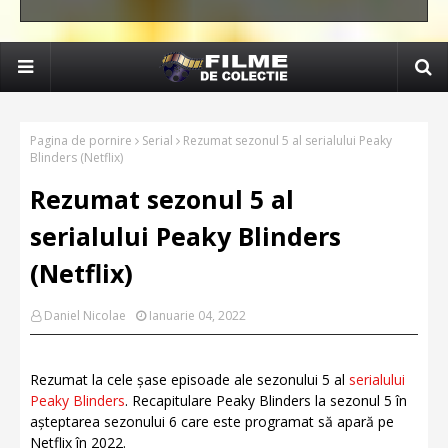
Pagina de pornire
Serial
Rezumat sezonul 5 al serialului Peaky
Blinders (Netflix)
Rezumat sezonul 5 al
serialului Peaky Blinders
(Netflix)
Daniel Nicolae
Ianuarie 04, 2022
Rezumat la cele șase episoade ale sezonului 5 al
serialului
Peaky Blinders
. Recapitulare Peaky Blinders la sezonul 5 în
așteptarea sezonului 6 care este programat să apară pe
Netflix în 2022.