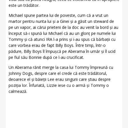
este un trădător.
Michael spune partea lui de poveste, cum că a vrut un
martor pentru nunta lui și a Ginei și a găsit un steward de
pe un vapor, ai cărui prieteni de la doc au venit la bord și au
început să-i spună lui Michael că au un glonț pe numele lui
Tommy și că atunci IRA l-a prins și i-au spus că bărbații cu
care vorbea erau de fapt Billy Boys. Între timp, într-o
pădure, Billy Boys îl împușcă pe Aberama în umăr și îl ucid
pe fiul său Bonnie după ce l-au crucificat.
Un Aberama rănit merge la casa lui Tommy împreună cu
Johnny Dogs, despre care el crede că este trădătorul,
deoarece el și băieții Lee erau singurii care știau despre
poziția lor. Înfuriată, Lizzie iese cu o armă și Tommy o
calmează.