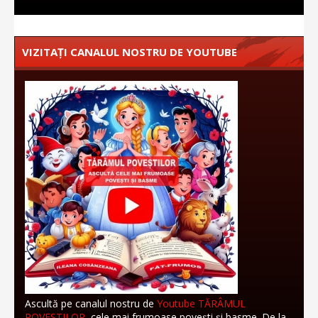
VIZITAȚI CANALUL NOSTRU DE YOUTUBE
Ascultă pe canalul nostru de
Youtube TĂRÂMUL
POVEȘTILOR
, cele mai frumoase povești și basme. De la