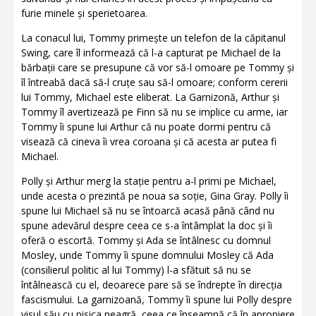
furie minele și sperietoarea.
La conacul lui, Tommy primește un telefon de la căpitanul
Swing, care îl informează că l-a capturat pe Michael de la
bărbații care se presupune că vor să-l omoare pe Tommy și
îl întreabă dacă să-l cruțe sau să-l omoare; conform cererii
lui Tommy, Michael este eliberat. La Garnizonă, Arthur și
Tommy îl avertizează pe Finn să nu se implice cu arme, iar
Tommy îi spune lui Arthur că nu poate dormi pentru că
visează că cineva îi vrea coroana și că acesta ar putea fi
Michael.
Polly și Arthur merg la stație pentru a-l primi pe Michael,
unde acesta o prezintă pe noua sa soție, Gina Gray. Polly îi
spune lui Michael să nu se întoarcă acasă până când nu
spune adevărul despre ceea ce s-a întâmplat la doc și îi
oferă o escortă. Tommy și Ada se întâlnesc cu domnul
Mosley, unde Tommy îi spune domnului Mosley că Ada
(consilierul politic al lui Tommy) l-a sfătuit să nu se
întâlnească cu el, deoarece pare să se îndrepte în direcția
fascismului. La garnizoană, Tommy îi spune lui Polly despre
visul său cu pisica neagră, ceea ce înseamnă că în apropiere