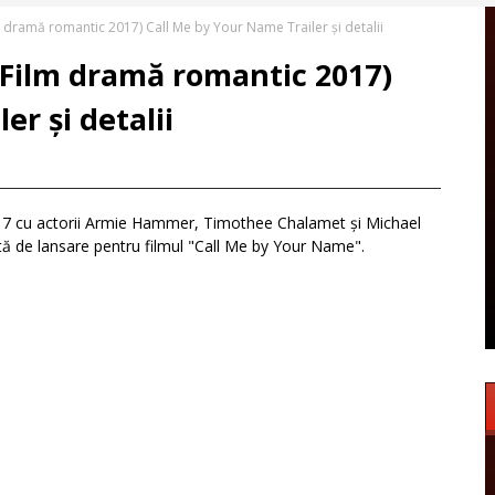
 dramă romantic 2017) Call Me by Your Name Trailer și detalii
(Film dramă romantic 2017)
er și detalii
17 cu actorii Armie Hammer, Timothee Chalamet și Michael
 dată de lansare pentru filmul "Call Me by Your Name".