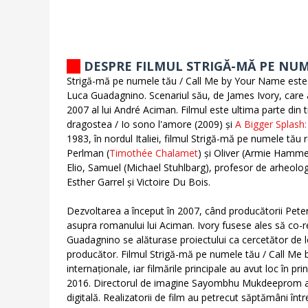
DESPRE FILMUL STRIGĂ-MĂ PE NU
Strigă-mă pe numele tău / Call Me by Your Name este 
Luca Guadagnino. Scenariul său, de James Ivory, care a
2007 al lui André Aciman. Filmul este ultima parte din 
dragostea / Io sono l'amore (2009) și
A Bigger Splash:
1983, în nordul Italiei, filmul Strigă-mă pe numele tău 
Perlman (
Timothée Chalamet
) și Oliver (Armie Hammer
Elio, Samuel (Michael Stuhlbarg), profesor de arheologie
Esther Garrel și Victoire Du Bois.
Dezvoltarea a început în 2007, când producătorii Pet
asupra romanului lui Aciman. Ivory fusese ales să co-
Guadagnino se alăturase proiectului ca cercetător de loc
producător. Filmul Strigă-mă pe numele tău / Call Me
internaționale, iar filmările principale au avut loc în p
2016. Directorul de imagine Sayombhu Mukdeeprom a 
digitală. Realizatorii de film au petrecut săptămâni într