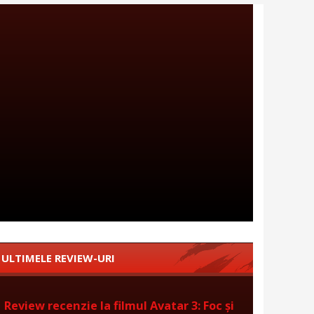
ULTIMELE REVIEW-URI
Review recenzie la filmul Avatar 3: Foc și