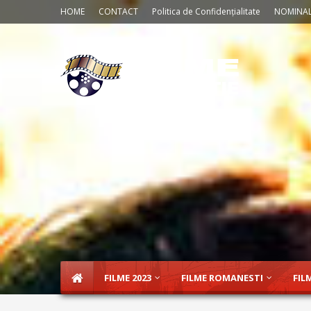
HOME
CONTACT
Politica de Confidențialitate
NOMINAL
FILME 2023
FILME ROMANESTI
FIL