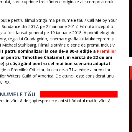
lmului, care cuprinde trei cântece originale ale compozitorului
tribuție pentru filmul Strigă-mă pe numele tău / Call Me by Your
a Sundance din 2017, pe 22 ianuarie 2017. Filmul a început o
i a fost lansat general pe 19 ianuarie 2018. A primit elogii de
ui Ivory, regia lui Guadagnino, cinematografia lui Mukdeeprom și
ichael Stuhlbarg. Filmul a strâns o serie de premii, inclusiv
it patru nominalizări la cea de-a 90-a ediție a
Premiilor
actor pentru Timothee Chalamet, în vârstă de 22 de ani
ie) și câștigând pentru cel mai bun scenariu adaptat.
e a Premiilor Criticilor, la cea de-a 71-a ediție a premiilor
ilor Writers Guild of America. De atunci, este considerat unul
ui XXI.
E NUMELE TĂU
dent în vârstă de șaptesprezece ani și bărbatul mai în vârstă