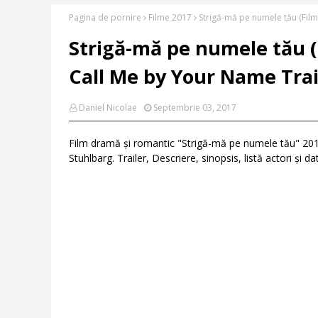
Pagina de pornire
Filme 2017
Strigă-mă pe numele tău (Film
Strigă-mă pe numele tău 
Call Me by Your Name Trail
Daniel Nicolae
Septembrie 03, 2017
Film dramă și romantic "Strigă-mă pe numele tău" 20
Stuhlbarg. Trailer, Descriere, sinopsis, listă actori și