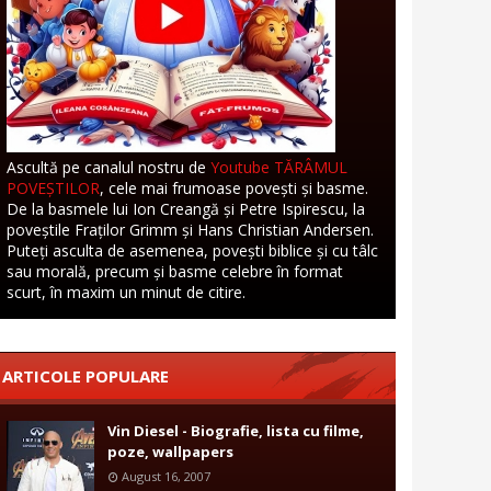
Ascultă pe canalul nostru de
Youtube TĂRÂMUL
POVEȘTILOR
, cele mai frumoase povești și basme.
De la basmele lui Ion Creangă și Petre Ispirescu, la
poveștile Fraților Grimm și Hans Christian Andersen.
Puteți asculta de asemenea, povești biblice și cu tâlc
sau morală, precum și basme celebre în format
scurt, în maxim un minut de citire.
ARTICOLE POPULARE
Vin Diesel - Biografie, lista cu filme,
poze, wallpapers
August 16, 2007