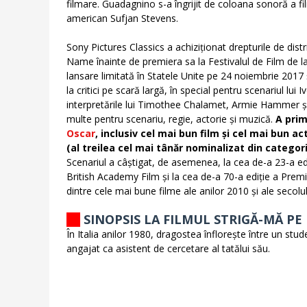
filmare. Guadagnino s-a îngrijit de coloana sonoră a fi
american Sufjan Stevens.
Sony Pictures Classics a achiziționat drepturile de dis
Name înainte de premiera sa la Festivalul de Film de l
lansare limitată în Statele Unite pe 24 noiembrie 2017 ș
la critici pe scară largă, în special pentru scenariul l
interpretările lui Timothee Chalamet, Armie Hammer și M
multe pentru scenariu, regie, actorie și muzică.
A prim
Oscar
, inclusiv cel mai bun film și cel mai bun 
(al treilea cel mai tânăr nominalizat din categor
Scenariul a câștigat, de asemenea, la cea de-a 23-a ediți
British Academy Film și la cea de-a 70-a ediție a Premi
dintre cele mai bune filme ale anilor 2010 și ale secolul
SINOPSIS LA FILMUL STRIGĂ-MĂ P
În Italia anilor 1980, dragostea înflorește între un stu
angajat ca asistent de cercetare al tatălui său.