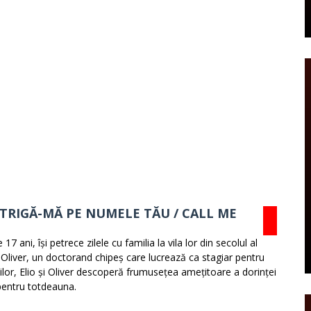
STRIGĂ-MĂ PE NUMELE TĂU / CALL ME
17 ani, își petrece zilele cu familia la vila lor din secolul al
pe Oliver, un doctorand chipeș care lucrează ca stagiar pentru
rimilor, Elio și Oliver descoperă frumusețea amețitoare a dorinței
 pentru totdeauna.