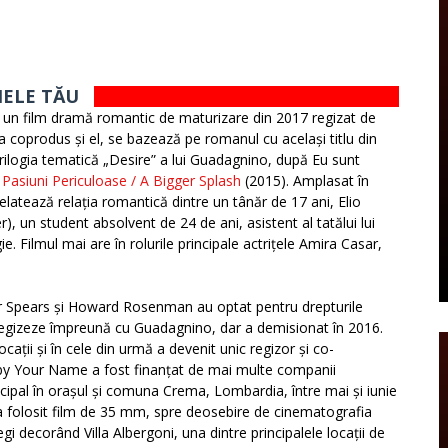
MELE TĂU
un film dramă romantic de maturizare din 2017 regizat de
 coprodus și el, se bazează pe romanul cu același titlu din
trilogia tematică „Desire” a lui Guadagnino, după Eu sunt
 Pasiuni Periculoase / A Bigger Splash
(2015). Amplasat în
relatează relația romantică dintre un tânăr de 17 ani, Elio
), un student absolvent de 24 de ani, asistent al tatălui lui
. Filmul mai are în rolurile principale actrițele Amira Casar,
er Spears și Howard Rosenman au optat pentru drepturile
regizeze împreună cu Guadagnino, dar a demisionat în 2016.
ații și în cele din urmă a devenit unic regizor și co-
 by Your Name a fost finanțat de mai multe companii
rincipal în orașul și comuna Crema, Lombardia, între mai și iunie
folosit film de 35 mm, spre deosebire de cinematografia
egi decorând Villa Albergoni, una dintre principalele locații de