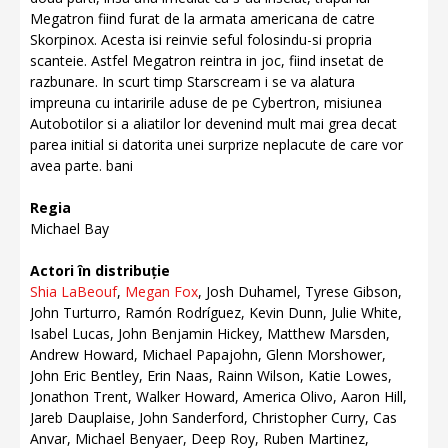
Megatron fiind furat de la armata americana de catre
Skorpinox. Acesta isi reinvie seful folosindu-si propria
scanteie. Astfel Megatron reintra in joc, fiind insetat de
razbunare. In scurt timp Starscream i se va alatura
impreuna cu intaririle aduse de pe Cybertron, misiunea
Autobotilor si a aliatilor lor devenind mult mai grea decat
parea initial si datorita unei surprize neplacute de care vor
avea parte. bani
Regia
Michael Bay
Actori în distribuție
Shia LaBeouf
,
Megan Fox
, Josh Duhamel, Tyrese Gibson,
John Turturro, Ramón Rodríguez, Kevin Dunn, Julie White,
Isabel Lucas, John Benjamin Hickey, Matthew Marsden,
Andrew Howard, Michael Papajohn, Glenn Morshower,
John Eric Bentley, Erin Naas, Rainn Wilson, Katie Lowes,
Jonathon Trent, Walker Howard, America Olivo, Aaron Hill,
Jareb Dauplaise, John Sanderford, Christopher Curry, Cas
Anvar, Michael Benyaer, Deep Roy, Ruben Martinez,