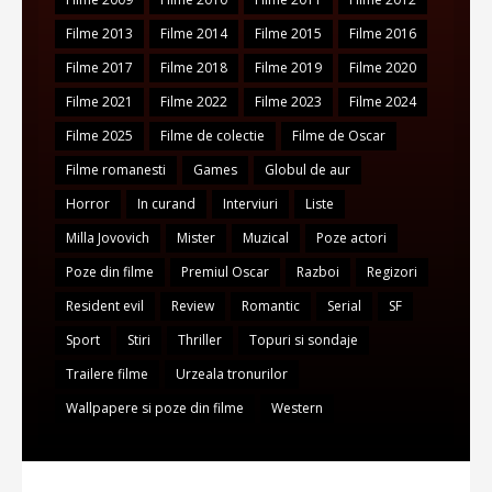
Filme 2013
Filme 2014
Filme 2015
Filme 2016
Filme 2017
Filme 2018
Filme 2019
Filme 2020
Filme 2021
Filme 2022
Filme 2023
Filme 2024
Filme 2025
Filme de colectie
Filme de Oscar
Filme romanesti
Games
Globul de aur
Horror
In curand
Interviuri
Liste
Milla Jovovich
Mister
Muzical
Poze actori
Poze din filme
Premiul Oscar
Razboi
Regizori
Resident evil
Review
Romantic
Serial
SF
Sport
Stiri
Thriller
Topuri si sondaje
Trailere filme
Urzeala tronurilor
Wallpapere si poze din filme
Western