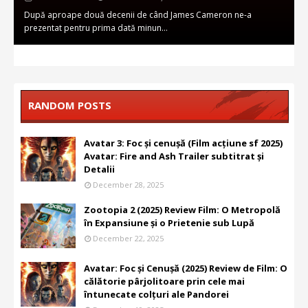
După aproape două decenii de când James Cameron ne-a
prezentat pentru prima dată minun…
RANDOM POSTS
Avatar 3: Foc și cenușă (Film acțiune sf 2025)
Avatar: Fire and Ash Trailer subtitrat și
Detalii
December 28, 2025
Zootopia 2 (2025) Review Film: O Metropolă
în Expansiune și o Prietenie sub Lupă
December 22, 2025
Avatar: Foc și Cenușă (2025) Review de Film: O
călătorie pârjolitoare prin cele mai
întunecate colțuri ale Pandorei