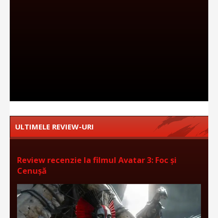
ULTIMELE REVIEW-URI
Review recenzie la filmul Avatar 3: Foc și
Cenușă