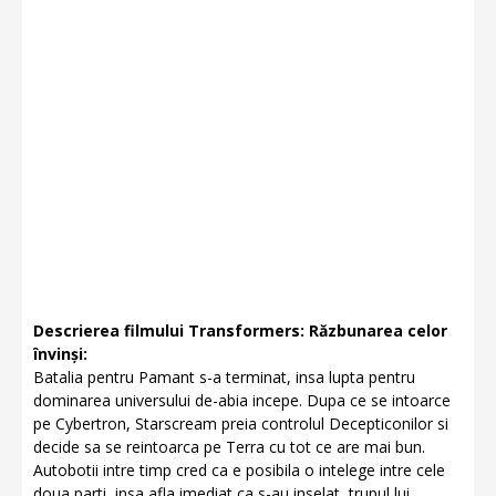
Descrierea filmului Transformers: Răzbunarea celor
învinși:
Batalia pentru Pamant s-a terminat, insa lupta pentru
dominarea universului de-abia incepe. Dupa ce se intoarce
pe Cybertron, Starscream preia controlul Decepticonilor si
decide sa se reintoarca pe Terra cu tot ce are mai bun.
Autobotii intre timp cred ca e posibila o intelege intre cele
doua parti, insa afla imediat ca s-au inselat, trupul lui