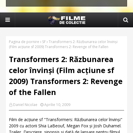
Pagina de pornire
SF
Transformers 2: Răzbunarea celor învinși
(Film acțiune sf 2009) Transformers 2: Revenge of the Fallen
Transformers 2: Răzbunarea
celor învinși (Film acțiune sf
2009) Transformers 2: Revenge
of the Fallen
Daniel Nicolae
Aprilie 10, 2009
Film de acțiune sf "Transformers: Răzbunarea celor învinși"
2009 cu actorii Shia LaBeouf, Megan Fox și Josh Duhamel.
Trailer, Descriere, sinopsis și dată de lansare pentru filmul