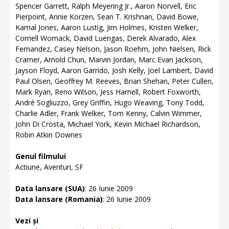
Spencer Garrett, Ralph Meyering Jr., Aaron Norvell, Eric
Pierpoint, Annie Korzen, Sean T. Krishnan, David Bowe,
Kamal Jones, Aaron Lustig, Jim Holmes, Kristen Welker,
Cornell Womack, David Luengas, Derek Alvarado, Alex
Fernandez, Casey Nelson, Jason Roehm, John Nielsen, Rick
Cramer, Arnold Chun, Marvin Jordan, Marc Evan Jackson,
Jayson Floyd, Aaron Garrido, Josh Kelly, Joel Lambert, David
Paul Olsen, Geoffrey M. Reeves, Brian Shehan, Peter Cullen,
Mark Ryan, Reno Wilson, Jess Harnell, Robert Foxworth,
André Sogliuzzo, Grey Griffin, Hugo Weaving, Tony Todd,
Charlie Adler, Frank Welker, Tom Kenny, Calvin Wimmer,
John Di Crosta, Michael York, Kevin Michael Richardson,
Robin Atkin Downes
Genul filmului
Actiune, Aventuri, SF
Data lansare (SUA)
: 26 Iunie 2009
Data lansare (Romania)
: 26 Iunie 2009
Vezi și