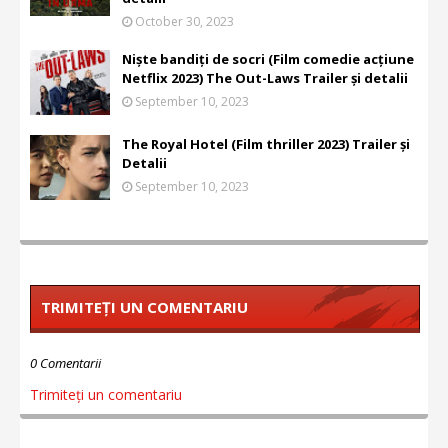
October 30, 2023
Niște bandiți de socri (Film comedie acțiune
Netflix 2023) The Out-Laws Trailer și detalii
September 10, 2023
The Royal Hotel (Film thriller 2023) Trailer și
Detalii
September 10, 2023
TRIMITEȚI UN COMENTARIU
0 Comentarii
Trimiteți un comentariu