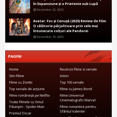
în Expansiune și o Prietenie sub Lupă
December 22, 2025
Avatar: Foc și Cenușă (2025) Review de Film:
O călătorie pârjolitoare prin cele mai
întunecate colțuri ale Pandorei
December 19, 2025
PAGINI
Home
Recenzii filme si seriale
Stiri Filme
Actori
Filme cu Zombi
Top 100 seriale
Top seriale de acțiune
Filme cu James Bond
Filme românești pe Netflix
Filme Universul
Cinematografic Marvel
Toate filmele cu Omul
Pâianjen - Spider-Man
Filme romantice pentru
Sfântul Valentin
Premiul Oscar