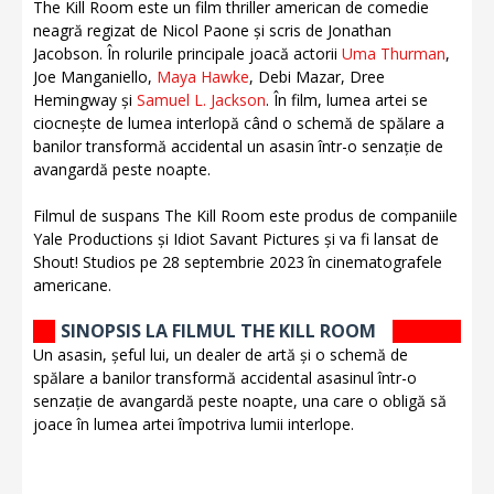
The Kill Room este un film thriller american de comedie
neagră regizat de Nicol Paone și scris de Jonathan
Jacobson. În rolurile principale joacă actorii
Uma Thurman
,
Joe Manganiello,
Maya Hawke
, Debi Mazar, Dree
Hemingway și
Samuel L. Jackson
. În film, lumea artei se
ciocnește de lumea interlopă când o schemă de spălare a
banilor transformă accidental un asasin într-o senzație de
avangardă peste noapte.
Filmul de suspans The Kill Room este produs de companiile
Yale Productions și Idiot Savant Pictures și va fi lansat de
Shout! Studios pe 28 septembrie 2023 în cinematografele
americane.
SINOPSIS LA FILMUL THE KILL ROOM
Un asasin, șeful lui, un dealer de artă și o schemă de
spălare a banilor transformă accidental asasinul într-o
senzație de avangardă peste noapte, una care o obligă să
joace în lumea artei împotriva lumii interlope.