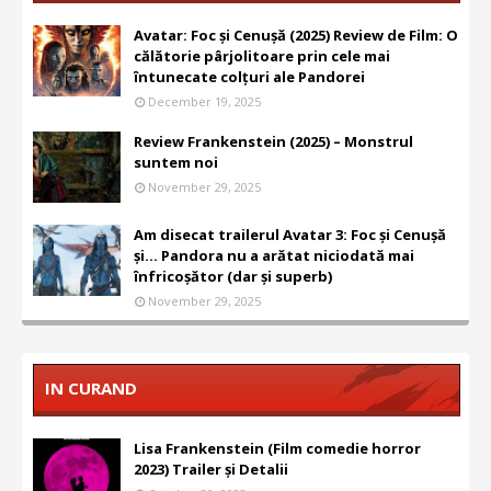
Avatar: Foc și Cenușă (2025) Review de Film: O
călătorie pârjolitoare prin cele mai
întunecate colțuri ale Pandorei
December 19, 2025
Review Frankenstein (2025) – Monstrul
suntem noi
November 29, 2025
Am disecat trailerul Avatar 3: Foc și Cenușă
și... Pandora nu a arătat niciodată mai
înfricoșător (dar și superb)
November 29, 2025
IN CURAND
Lisa Frankenstein (Film comedie horror
2023) Trailer și Detalii