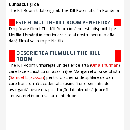
Cunoscut și ca
The Kill Room titlul original, The Kill Room titlul în România
ESTE FILMUL THE KILL ROOM PE NETFLIX?
Din păcate filmul The Kill Room încă nu este disponibil pe
Netflix. Urmăriți în continuare site-ul nostru pentru a afla
dacă filmul va intra pe Netflix.
DESCRIEREA FILMULUI THE KILL
ROOM
The Kill Room urmărește un dealer de artă (
Uma Thurman
)
care face echipă cu un asasin (Joe Manganiello) și șeful său
(
Samuel L. Jackson
) pentru o schemă de spălare de bani
care transformă accidental asasinul într-o senzație de
avangardă peste noapte, forțând dealer-ul să joace în
lumea artei împotriva lumii interlope.