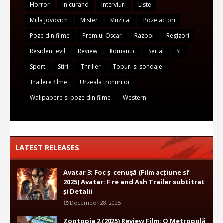
Horror
In curand
Interviuri
Liste
Milla Jovovich
Mister
Muzical
Poze actori
Poze din filme
Premiul Oscar
Razboi
Regizori
Resident evil
Review
Romantic
Serial
SF
Sport
Stiri
Thriller
Topuri si sondaje
Trailere filme
Urzeala tronurilor
Wallpapere si poze din filme
Western
LATEST RELEASES
Avatar 3: Foc și cenușă (Film acțiune sf
2025) Avatar: Fire and Ash Trailer subtitrat
și Detalii
December 28, 2025
Zootopia 2 (2025) Review Film: O Metropolă