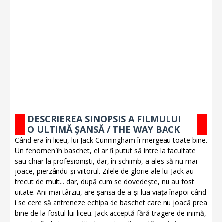
DESCRIEREA SINOPSIS A FILMULUI
O ULTIMĂ ȘANSĂ / THE WAY BACK
Când era în liceu, lui Jack Cunningham îi mergeau toate bine.
Un fenomen în baschet, el ar fi putut să intre la facultate
sau chiar la profesioniști, dar, în schimb, a ales să nu mai
joace, pierzându-și viitorul. Zilele de glorie ale lui Jack au
trecut de mult... dar, după cum se dovedește, nu au fost
uitate. Ani mai târziu, are șansa de a-și lua viața înapoi când
i se cere să antreneze echipa de baschet care nu joacă prea
bine de la fostul lui liceu. Jack acceptă fără tragere de inimă,