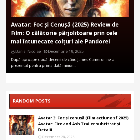
Avatar: Foc și Cenușă (2025) Review de
Film: O călătorie pârjolitoare prin cele
mai întunecate colțuri ale Pandorei
Daniel Nicolae
Decembrie 19, 2025
După aproape două decenii de când James Cameron ne-a
prezentat pentru prima dată minun…
RANDOM POSTS
Avatar 3: Foc și cenușă (Film acțiune sf 2025)
Avatar: Fire and Ash Trailer subtitrat și
Detalii
December 28, 2025