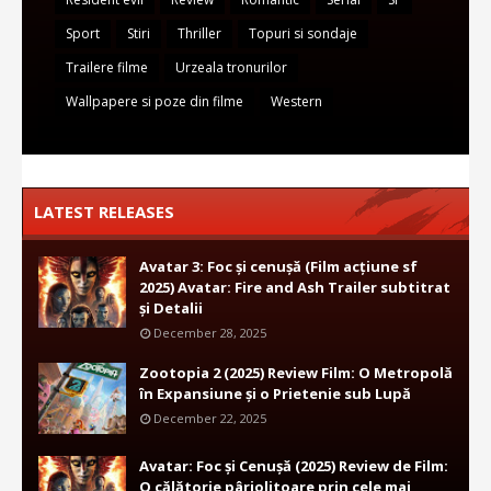
Sport
Stiri
Thriller
Topuri si sondaje
Trailere filme
Urzeala tronurilor
Wallpapere si poze din filme
Western
LATEST RELEASES
Avatar 3: Foc și cenușă (Film acțiune sf
2025) Avatar: Fire and Ash Trailer subtitrat
și Detalii
December 28, 2025
Zootopia 2 (2025) Review Film: O Metropolă
în Expansiune și o Prietenie sub Lupă
December 22, 2025
Avatar: Foc și Cenușă (2025) Review de Film:
O călătorie pârjolitoare prin cele mai