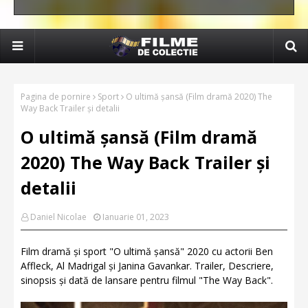
Pagina de pornire
Sport
O ultimă șansă (Film dramă 2020) The
Way Back Trailer și detalii
O ultimă șansă (Film dramă
2020) The Way Back Trailer și
detalii
Daniel Nicolae
Ianuarie 01, 2023
Film dramă și sport "O ultimă șansă" 2020 cu actorii Ben
Affleck, Al Madrigal și Janina Gavankar. Trailer, Descriere,
sinopsis și dată de lansare pentru filmul "The Way Back".