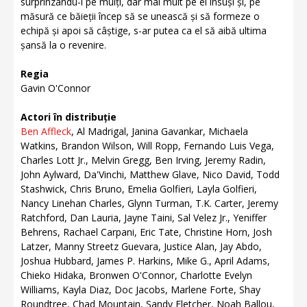
surprinzându-i pe mulți, dar mai mult pe el însuși și, pe
măsură ce băieții încep să se unească și să formeze o
echipă și apoi să câștige, s-ar putea ca el să aibă ultima
șansă la o revenire.
Regia
Gavin O'Connor
Actori în distribuție
Ben Affleck
, Al Madrigal, Janina Gavankar, Michaela
Watkins, Brandon Wilson, Will Ropp, Fernando Luis Vega,
Charles Lott Jr., Melvin Gregg, Ben Irving, Jeremy Radin,
John Aylward, Da'Vinchi, Matthew Glave, Nico David, Todd
Stashwick, Chris Bruno, Emelia Golfieri, Layla Golfieri,
Nancy Linehan Charles, Glynn Turman, T.K. Carter, Jeremy
Ratchford, Dan Lauria, Jayne Taini, Sal Velez Jr., Yeniffer
Behrens, Rachael Carpani, Eric Tate, Christine Horn, Josh
Latzer, Manny Streetz Guevara, Justice Alan, Jay Abdo,
Joshua Hubbard, James P. Harkins, Mike G., April Adams,
Chieko Hidaka, Bronwen O'Connor, Charlotte Evelyn
Williams, Kayla Diaz, Doc Jacobs, Marlene Forte, Shay
Roundtree, Chad Mountain, Sandy Fletcher, Noah Ballou,