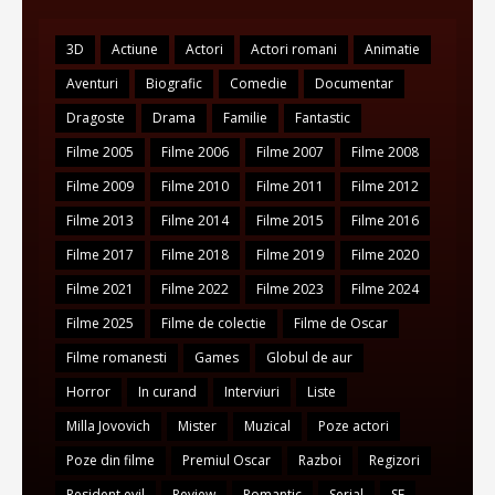
3D
Actiune
Actori
Actori romani
Animatie
Aventuri
Biografic
Comedie
Documentar
Dragoste
Drama
Familie
Fantastic
Filme 2005
Filme 2006
Filme 2007
Filme 2008
Filme 2009
Filme 2010
Filme 2011
Filme 2012
Filme 2013
Filme 2014
Filme 2015
Filme 2016
Filme 2017
Filme 2018
Filme 2019
Filme 2020
Filme 2021
Filme 2022
Filme 2023
Filme 2024
Filme 2025
Filme de colectie
Filme de Oscar
Filme romanesti
Games
Globul de aur
Horror
In curand
Interviuri
Liste
Milla Jovovich
Mister
Muzical
Poze actori
Poze din filme
Premiul Oscar
Razboi
Regizori
Resident evil
Review
Romantic
Serial
SF