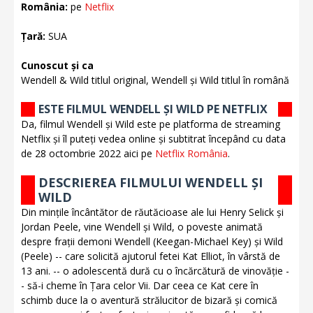
România:
pe
Netflix
Țară:
SUA
Cunoscut și ca
Wendell & Wild titlul original, Wendell și Wild titlul în română
ESTE FILMUL WENDELL ȘI WILD PE NETFLIX
Da, filmul Wendell și Wild este pe platforma de streaming
Netflix și îl puteți vedea online și subtitrat începând cu data
de 28 octombrie 2022 aici pe
Netflix România
.
DESCRIEREA FILMULUI WENDELL ȘI
WILD
Din mințile încântător de răutăcioase ale lui Henry Selick și
Jordan Peele, vine Wendell și Wild, o poveste animată
despre frații demoni Wendell (Keegan-Michael Key) și Wild
(Peele) -- care solicită ajutorul fetei Kat Elliot, în vârstă de
13 ani. -- o adolescentă dură cu o încărcătură de vinovăție -
- să-i cheme în Țara celor Vii. Dar ceea ce Kat cere în
schimb duce la o aventură strălucitor de bizară și comică