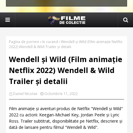
Pagina de pornire
In curand
Wendell și Wild (Film animație Netflix
2022) Wendell & Wild Trailer și detalii
Wendell și Wild (Film animație
Netflix 2022) Wendell & Wild
Trailer și detalii
Daniel Nicolae
Octombrie 11, 2022
Film animație și aventuri produs de Netflix "Wendell și Wild"
2022 cu actorii: Keegan-Michael Key, Jordan Peele și Lyric
Ross. Trailer subtitrat, disponibilitate pe Netflix, descriere și
dată de lansare pentru filmul "Wendell & Wild".