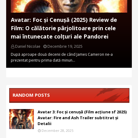
Avatar: Foc și Cenușă (2025) Review de
Film: O călătorie pârjolitoare prin cele
mai întunecate colțuri ale Pandorei
Daniel Nicolae
Decembrie 19, 2025
După aproape două decenii de când James Cameron ne-a
prezentat pentru prima dată minun…
RANDOM POSTS
Avatar 3: Foc și cenușă (Film acțiune sf 2025)
Avatar: Fire and Ash Trailer subtitrat și
Detalii
December 28, 2025