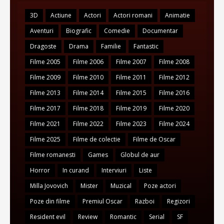
3D
Actiune
Actori
Actori romani
Animatie
Aventuri
Biografic
Comedie
Documentar
Dragoste
Drama
Familie
Fantastic
Filme 2005
Filme 2006
Filme 2007
Filme 2008
Filme 2009
Filme 2010
Filme 2011
Filme 2012
Filme 2013
Filme 2014
Filme 2015
Filme 2016
Filme 2017
Filme 2018
Filme 2019
Filme 2020
Filme 2021
Filme 2022
Filme 2023
Filme 2024
Filme 2025
Filme de colectie
Filme de Oscar
Filme romanesti
Games
Globul de aur
Horror
In curand
Interviuri
Liste
Milla Jovovich
Mister
Muzical
Poze actori
Poze din filme
Premiul Oscar
Razboi
Regizori
Resident evil
Review
Romantic
Serial
SF