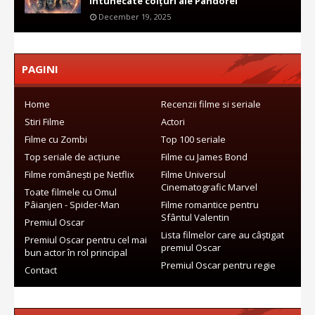
întunecate colțuri ale Pandorei
December 19, 2025
PAGINI
Home
Recenzii filme si seriale
Stiri Filme
Actori
Filme cu Zombi
Top 100 seriale
Top seriale de acțiune
Filme cu James Bond
Filme românești pe Netflix
Filme Universul
Cinematografic Marvel
Toate filmele cu Omul
Pâianjen - Spider-Man
Filme romantice pentru
Sfântul Valentin
Premiul Oscar
Lista filmelor care au câștigat
Premiul Oscar pentru cel mai
premiul Oscar
bun actor în rol principal
Premiul Oscar pentru regie
Contact