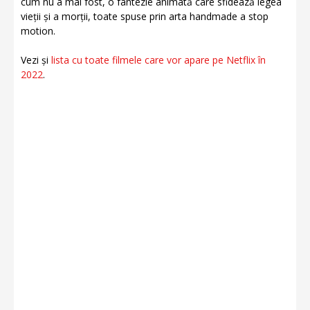
cum nu a mai fost, o fantezie animată care sfidează legea
vieții și a morții, toate spuse prin arta handmade a stop
motion.
Vezi și
lista cu toate filmele care vor apare pe Netflix în
2022
.