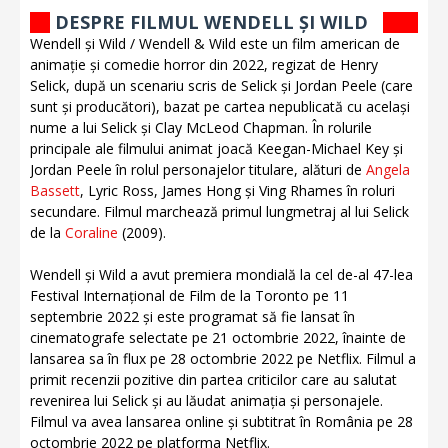
DESPRE FILMUL WENDELL ȘI WILD
Wendell și Wild / Wendell & Wild este un film american de
animație și comedie horror din 2022, regizat de Henry
Selick, după un scenariu scris de Selick și Jordan Peele (care
sunt și producători), bazat pe cartea nepublicată cu același
nume a lui Selick și Clay McLeod Chapman. În rolurile
principale ale filmului animat joacă Keegan-Michael Key și
Jordan Peele în rolul personajelor titulare, alături de
Angela
Bassett
, Lyric Ross, James Hong și Ving Rhames în roluri
secundare. Filmul marchează primul lungmetraj al lui Selick
de la
Coraline
(2009).
Wendell și Wild a avut premiera mondială la cel de-al 47-lea
Festival Internațional de Film de la Toronto pe 11
septembrie 2022 și este programat să fie lansat în
cinematografe selectate pe 21 octombrie 2022, înainte de
lansarea sa în flux pe 28 octombrie 2022 pe Netflix. Filmul a
primit recenzii pozitive din partea criticilor care au salutat
revenirea lui Selick și au lăudat animația și personajele.
Filmul va avea lansarea online și subtitrat în România pe 28
octombrie 2022 pe platforma Netflix.