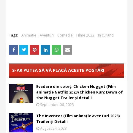
Tags:
Animatie
Aventuri
Comedie
Filme 2022
In curand
S-AR PUTEA SĂ VĂ PLACĂ ACESTE POSTĂRI
Evadare din coteț: Chicken Nugget (Film
animație Netflix 2023) Chicken Run: Dawn of
the Nugget Trailer și detalii
September 06, 2023
The Inventor (Film animație aventuri 2023)
Trailer și Detalii
August 24, 2023