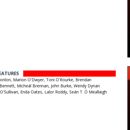
REATURES
n Conlon, Marion O'Dwyer, Toni O'Rourke, Brendan
 Bennett, Micheál Brennan, John Burke, Wendy Dynan
 O'Sullivan, Enda Oates, Lalor Roddy, Seán T. Ó Meallaigh