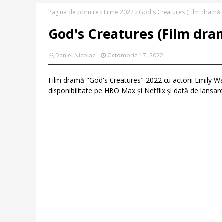
Pagina de pornire
Filme 2022
God's Creatures (Film dramă 20
God's Creatures (Film dramă
Daniel Nicolae
Octombrie 17, 2022
Film dramă "God's Creatures" 2022 cu actorii Emily Wats
disponibilitate pe HBO Max și Netflix și dată de lansar