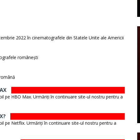
tembrie 2022 în cinematografele din Statele Unite ale Americii
tografele românești
n română
MAX
bil pe HBO Max. Urmăriți în continuare site-ul nostru pentru a
IX?
l pe Netflix. Urmăriți în continuare site-ul nostru pentru a