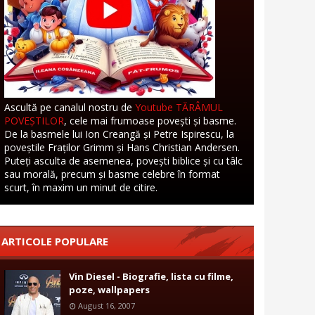
Ascultă pe canalul nostru de
Youtube TĂRÂMUL
POVEȘTILOR
, cele mai frumoase povești și basme.
De la basmele lui Ion Creangă și Petre Ispirescu, la
poveștile Fraților Grimm și Hans Christian Andersen.
Puteți asculta de asemenea, povești biblice și cu tâlc
sau morală, precum și basme celebre în format
scurt, în maxim un minut de citire.
ARTICOLE POPULARE
Vin Diesel - Biografie, lista cu filme,
poze, wallpapers
August 16, 2007