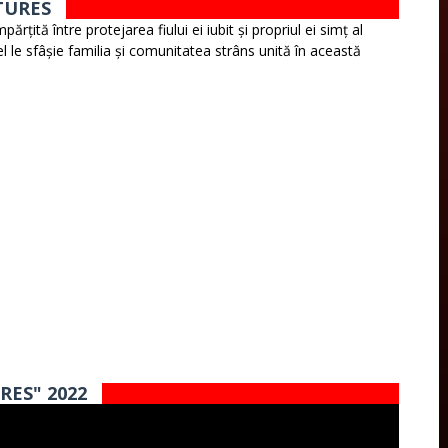
TURES
țită între protejarea fiului ei iubit și propriul ei simț al
el le sfâșie familia și comunitatea strâns unită în această
RES" 2022