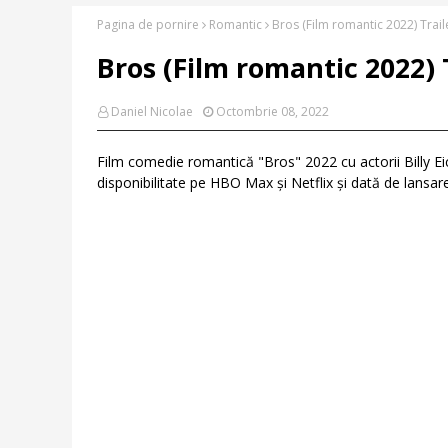
Pagina de pornire
Romantic
Bros (Film romantic 2022) Traile
Bros (Film romantic 2022) T
Daniel Nicolae
Octombrie 08, 2022
Film comedie romantică "Bros" 2022 cu actorii Billy Ei
disponibilitate pe HBO Max și Netflix și dată de lansar