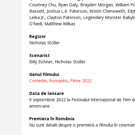
Courtney Chu, Ryan Daly, Brayden Morgan, William Po
Bassett, Joshua L.K. Paterson, Kristin Chenoweth, Edyt
Leiba Jr., Clayton Paterson, Legendary Monster Babylo
O'Neill, Matthew Wilkas
Regizor
Nicholas Stoller
Scenarist
Billy Eichner, Nicholas Stoller
Genul filmului
Comedie
,
Romantic
,
Filme 2022
Data de lansare
9 septembrie 2022 la Festivalul Internațional de Film
americane
Premiera în România
Nu sunt detalii despre o premieră a filmului în cinema