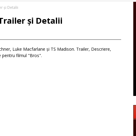
r și Detalii
railer și Detalii
chner, Luke Macfarlane și TS Madison. Trailer, Descriere,
e pentru filmul "Bros".