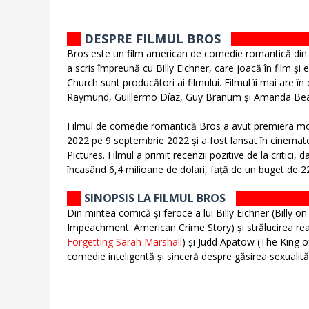
DESPRE FILMUL BROS
Bros este un film american de comedie romantică din 2
a scris împreună cu Billy Eichner, care joacă în film și
Church sunt producători ai filmului. Filmul îi mai are î
Raymund, Guillermo Díaz, Guy Branum și Amanda Bea
Filmul de comedie romantică Bros a avut premiera mond
2022 pe 9 septembrie 2022 și a fost lansat în cinemat
Pictures. Filmul a primit recenzii pozitive de la critic
încasând 6,4 milioane de dolari, față de un buget de 22
SINOPSIS LA FILMUL BROS
Din mintea comică și feroce a lui Billy Eichner (Billy o
Impeachment: American Crime Story) și strălucirea reali
Forgetting Sarah Marshall
) și Judd Apatow (The King o
comedie inteligentă și sinceră despre găsirea sexualităț