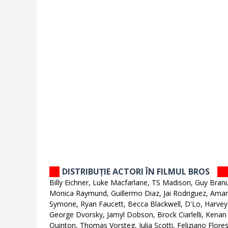
DISTRIBUȚIE ACTORI ÎN FILMUL BROS
Billy Eichner, Luke Macfarlane, TS Madison, Guy Bran
Monica Raymund, Guillermo Diaz, Jai Rodriguez, Aman
Symone, Ryan Faucett, Becca Blackwell, D'Lo, Harvey 
George Dvorsky, Jamyl Dobson, Brock Ciarlelli, Kenan
Quinton, Thomas Vorsteg, Julia Scotti, Feliziano Flor