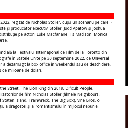
022, regizat de Nicholas Stoller, după un scenariu pe care l-
 este și producător executiv. Stoller, Judd Apatow și Joshua
n distribuție pe actorii Luke Macfarlane, Ts Madison, Monica
rse.
ială la Festivalul Internațional de Film de la Toronto din
ografe în Statele Unite pe 30 septembrie 2022, de Universal
i, dar a dezamăgit la box office în weekendul său de deschidere,
 de milioane de dolari.
n the Street, The Lion King din 2019, Dificult People,
zatorilor de film Nicholas Stoller (filmele Neighbours,
f Staten Island, Trainwreck, The Big Sick), vine Bros, o
ii, a dragostei și al romantismului în mijlocul nebuniei.