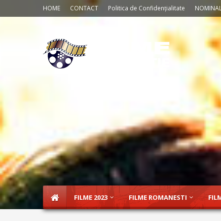
HOME
CONTACT
Politica de Confidențialitate
NOMINAL
FILME 2023
FILME ROMANESTI
FIL