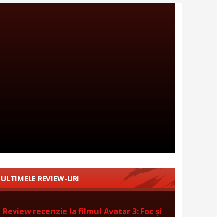
ULTIMELE REVIEW-URI
Review recenzie la filmul Avatar 3: Foc și