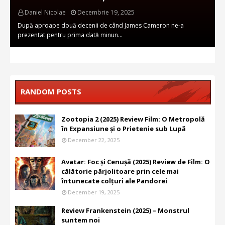
Daniel Nicolae
Decembrie 19, 2025
După aproape două decenii de când James Cameron ne-a
prezentat pentru prima dată minun…
RANDOM POSTS
Zootopia 2 (2025) Review Film: O Metropolă
în Expansiune și o Prietenie sub Lupă
December 22, 2025
Avatar: Foc și Cenușă (2025) Review de Film: O
călătorie pârjolitoare prin cele mai
întunecate colțuri ale Pandorei
December 19, 2025
Review Frankenstein (2025) – Monstrul
suntem noi