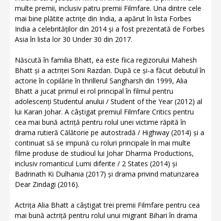
multe premii, inclusiv patru premii Filmfare. Una dintre cele
mai bine plătite actrițe din India, a apărut în lista Forbes
India a celebrităților din 2014 și a fost prezentată de Forbes
Asia în lista lor 30 Under 30 din 2017.
Născută în familia Bhatt, ea este fiica regizorului Mahesh
Bhatt și a actriței Soni Razdan. După ce și-a făcut debutul în
actorie în copilărie în thrillerul Sangharsh din 1999, Alia
Bhatt a jucat primul ei rol principal în filmul pentru
adolescenți Studentul anului / Student of the Year (2012) al
lui Karan Johar. A câștigat premiul Filmfare Critics pentru
cea mai bună actriță pentru rolul unei victime răpită în
drama rutieră Călătorie pe autostradă / Highway (2014) și a
continuat să se impună cu roluri principale în mai multe
filme produse de studioul lui Johar Dharma Productions,
inclusiv romanticul Lumi diferite / 2 States (2014) și
Badrinath Ki Dulhania (2017) și drama privind maturizarea
Dear Zindagi (2016).
Actrița Alia Bhatt a câștigat trei premii Filmfare pentru cea
mai bună actriță pentru rolul unui migrant Bihari în drama