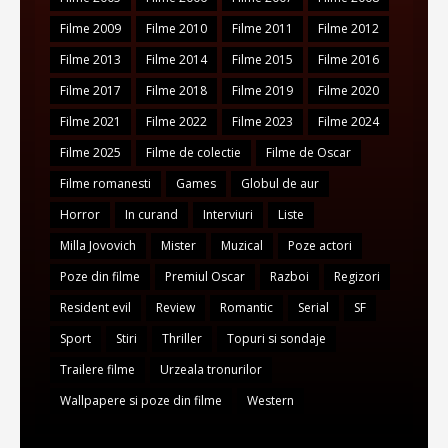
Filme 2009
Filme 2010
Filme 2011
Filme 2012
Filme 2013
Filme 2014
Filme 2015
Filme 2016
Filme 2017
Filme 2018
Filme 2019
Filme 2020
Filme 2021
Filme 2022
Filme 2023
Filme 2024
Filme 2025
Filme de colectie
Filme de Oscar
Filme romanesti
Games
Globul de aur
Horror
In curand
Interviuri
Liste
Milla Jovovich
Mister
Muzical
Poze actori
Poze din filme
Premiul Oscar
Razboi
Regizori
Resident evil
Review
Romantic
Serial
SF
Sport
Stiri
Thriller
Topuri si sondaje
Trailere filme
Urzeala tronurilor
Wallpapere si poze din filme
Western