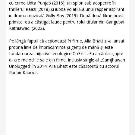
cu crime Udta Punjab (2016), un spion sub acoperire în
thrillerul Raazi (2018) și iubita volatilă a unui rapper aspirant
în drama muzicală Gully Boy (2019). După două filme prost
primite, ea a câștigat laude pentru rolul titular din Gangubai
Kathiawadi (2022).
Pe lângă faptul că acționează în filme, Alia Bhatt și-a lansat
propria linie de îmbrăcăminte și genți de mână și este
fondatoarea inițiativei ecologice CoExist. Ea a cântat șapte
dintre melodiile sale din filme, inclusiv single-ul „Samjhawan
Unplugged” în 2014. Alia Bhatt este căsătorită cu actorul
Ranbir Kapoor.