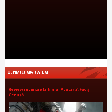
ULTIMELE REVIEW-URI
Review recenzie la filmul Avatar 3: Foc și
Cenușă