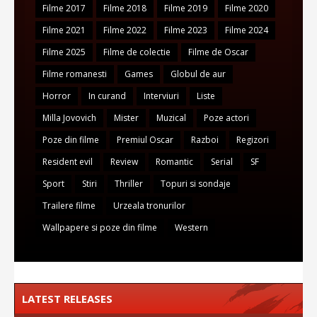
Filme 2017
Filme 2018
Filme 2019
Filme 2020
Filme 2021
Filme 2022
Filme 2023
Filme 2024
Filme 2025
Filme de colectie
Filme de Oscar
Filme romanesti
Games
Globul de aur
Horror
In curand
Interviuri
Liste
Milla Jovovich
Mister
Muzical
Poze actori
Poze din filme
Premiul Oscar
Razboi
Regizori
Resident evil
Review
Romantic
Serial
SF
Sport
Stiri
Thriller
Topuri si sondaje
Trailere filme
Urzeala tronurilor
Wallpapere si poze din filme
Western
LATEST RELEASES