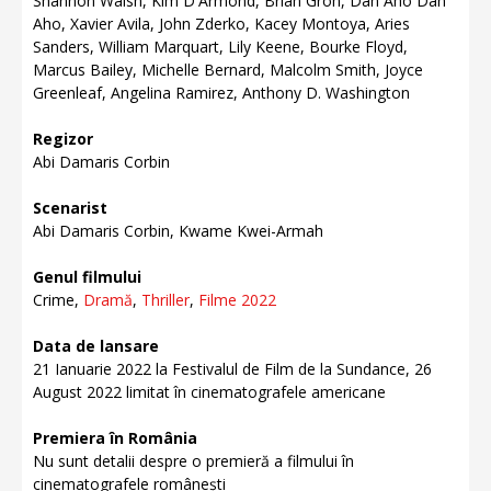
Shannon Walsh, Kim D'Armond, Brian Groh, Dan Aho Dan
Aho, Xavier Avila, John Zderko, Kacey Montoya, Aries
Sanders, William Marquart, Lily Keene, Bourke Floyd,
Marcus Bailey, Michelle Bernard, Malcolm Smith, Joyce
Greenleaf, Angelina Ramirez, Anthony D. Washington
Regizor
Abi Damaris Corbin
Scenarist
Abi Damaris Corbin, Kwame Kwei-Armah
Genul filmului
Crime,
Dramă
,
Thriller
,
Filme 2022
Data de lansare
21 Ianuarie 2022 la Festivalul de Film de la Sundance, 26
August 2022 limitat în cinematografele americane
Premiera în România
Nu sunt detalii despre o premieră a filmului în
cinematografele românești