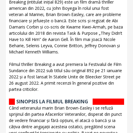
Breaking (intitulat inițial 829) este un film dramă thriller
american din 2022, cu John Boyega în rolul unui fost
veteran al Marinei, Brian Brown-Easley, care are probleme
financiare și jefuiește o bancă. Este scris și regizat de Abi
Damaris Corbin și co-scris de Kwame Kwei-Armah, pe baza
articolului din 2018 din revista Task & Purpose „They Didn’t
Have to Kill Him” de Aaron Gell. În film mai joacă Nicole
Beharie, Selenis Leyva, Connie Britton, Jeffrey Donovan și
Michael Kenneth Williams.
Filmul thriller Breaking a avut premiera la Festivalul de Film
Sundance din 2022 sub titlul său original 892 pe 21 ianuarie
2022 și a fost lansat în Statele Unite de Bleecker Street pe
26 august 2022. A primit recenzii în general pozitive din
partea criticilor.
SINOPSIS LA FILMUL BREAKING
Când veteranului marin Brian Brown-Easley i se refuză
sprijinul din partea Afacerilor Veteranilor, disperat din punct
de vedere financiar și fără opțiuni, el atacă o bancă și ia
câțiva dintre angajații acesteia ostatici, pregătind scena
unei confruntări tensionate cu poliția. Bazat pe povestea