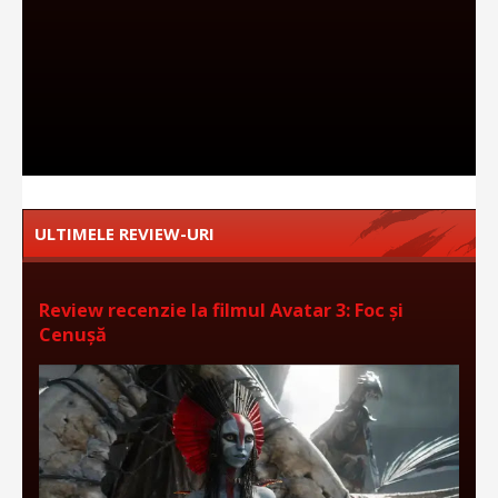
ULTIMELE REVIEW-URI
Review recenzie la filmul Avatar 3: Foc și
Cenușă