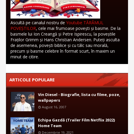
Ascultă pe canalul nostru de
Youtube TĂRÂMUL
POVEȘTILOR
, cele mai frumoase povești și basme. De la
basmele lui Ion Creangă și Petre Ispirescu, la poveștile
Fraților Grimm și Hans Christian Andersen. Puteți asculta
de asemenea, povești biblice și cu tâlc sau morală,
precum și basme celebre în format scurt, în maxim un
minut de citire.
ARTICOLE POPULARE
Vin Diesel - Biografie, lista cu filme, poze,
wallpapers
August 16, 2007
Echipa Gazdă (Trailer Film Netflix 2022)
Home Team
Decembrie 19, 2021