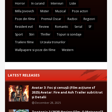
Horror
In curand
Interviuri
Liste
Milla Jovovich
Mister
Muzical
Poze actori
Poze din filme
Premiul Oscar
Razboi
Regizori
Resident evil
Review
Romantic
Serial
SF
Sport
Stiri
Thriller
Topuri si sondaje
Trailere filme
Urzeala tronurilor
Wallpapere si poze din filme
Western
LATEST RELEASES
Avatar 3: Foc și cenușă (Film acțiune sf
2025) Avatar: Fire and Ash Trailer subtitrat
și Detalii
December 28, 2025
Zootopia 2 (2025) Review Film: O Metropolă