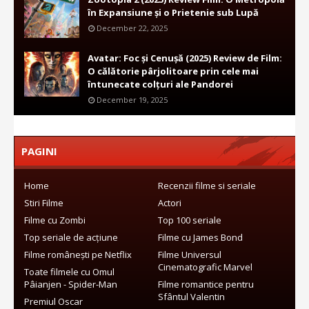
în Expansiune și o Prietenie sub Lupă
December 22, 2025
Avatar: Foc și Cenușă (2025) Review de Film:
O călătorie pârjolitoare prin cele mai
întunecate colțuri ale Pandorei
December 19, 2025
PAGINI
Home
Recenzii filme si seriale
Stiri Filme
Actori
Filme cu Zombi
Top 100 seriale
Top seriale de acțiune
Filme cu James Bond
Filme românești pe Netflix
Filme Universul
Cinematografic Marvel
Toate filmele cu Omul
Pâianjen - Spider-Man
Filme romantice pentru
Sfântul Valentin
Premiul Oscar