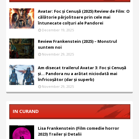
Avatar: Foc și Cenușă (2025) Review de Film: O
călătorie pârjolitoare prin cele mai
întunecate colțuri ale Pandorei
December 19, 2025
Review Frankenstein (2025) – Monstrul
suntem noi
November 29, 2025
Am disecat trailerul Avatar 3: Foc și Cenușă
și... Pandora nu a arătat niciodată mai
înfricoșător (dar și superb)
November 29, 2025
IN CURAND
Lisa Frankenstein (Film comedie horror
2023) Trailer și Detalii