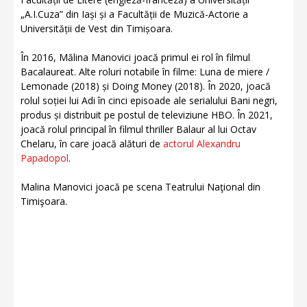
„A.I.Cuza” din Iași și a Facultății de Muzică-Actorie a
Universității de Vest din Timișoara.
În 2016, Mălina Manovici joacă primul ei rol în filmul
Bacalaureat. Alte roluri notabile în filme: Luna de miere /
Lemonade (2018) și Doing Money (2018). În 2020, joacă
rolul soției lui Adi în cinci episoade ale serialului Bani negri,
produs și distribuit pe postul de televiziune HBO. În 2021,
joacă rolul principal în filmul thriller Balaur al lui Octav
Chelaru, în care joacă alături de
actorul Alexandru
Papadopol
.
Malina Manovici joacă pe scena Teatrului Naţional din
Timişoara.