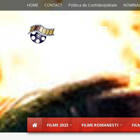
HOME
CONTACT
Politica de Confidențialitate
NOMINAL
FILME 2023
FILME ROMANESTI
FIL