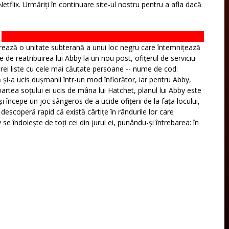
etflix. Urmăriți în continuare site-ul nostru pentru a afla dacă
ează o unitate subterană a unui loc negru care întemnițează
nte de reatribuirea lui Abby la un nou post, ofițerul de serviciu
ărei liste cu cele mai căutate persoane -- nume de cod:
și-a ucis dușmanii într-un mod înfiorător, iar pentru Abby,
rtea soțului ei ucis de mâna lui Hatchet, planul lui Abby este
începe un joc sângeros de a ucide ofițerii de la fața locului,
 descoperă rapid că există cârtițe în rândurile lor care
 îndoiește de toți cei din jurul ei, punându-și întrebarea: în