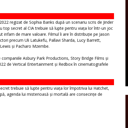
n 2022 regizat de Sophia Banks după un scenariu scris de Jinder
ru top secret al CIA trebuie să lupte pentru viața lor într-un joc
ut infam de mare valoare. Filmul îi are în distribuție pe Jason
actori precum Uli Latukefu, Pallavi Sharda, Lucy Barrett,
 Lewis și Pacharo Mzembe.
e companiile Asbury Park Productions, Story Bridge Films și
2022 de Vertical Entertainment și Redbox în cinematografele
-secret trebuie să lupte pentru viața lor împotriva lui Hatchet,
apă, agenda lui misterioasă și mortală are consecințe de