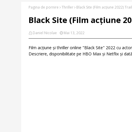
Pagina de pornire
Thriller
Black Site (Film acțiune 2022) Trail
Black Site (Film acțiune 202
Daniel Nicolae
Mai 13, 2022
Film acțiune și thriller online "Black Site" 2022 cu acto
Descriere, disponibilitate pe HBO Max și Netflix și dată