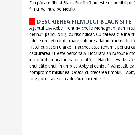
Din păcate filmul Black Site încă nu este disponibil pe N
filmul va intra pe Netflix.
DESCRIEREA FILMULUI BLACK SITE
Agentul CIA Abby Trent (Michelle Monaghan) administr
deținuți periculoși și cu risc ridicat. Cu câteva zile înai
aduce un deținut de mare valoare aflat în fruntea fiec
Hatchet (Jason Clarke). Hatchet este renumit pentru că 
capturarea lui este personală. Hotărâtă să răzbune moa
în curând aruncat în haos odată ce Hatchet evadează și 
unul câte unul. În timp ce Abby și echipa îl vânează, ea
compromit misiunea. Odată cu trecerea timpului, Abby se
cine poate avea cu adevărat încredere?