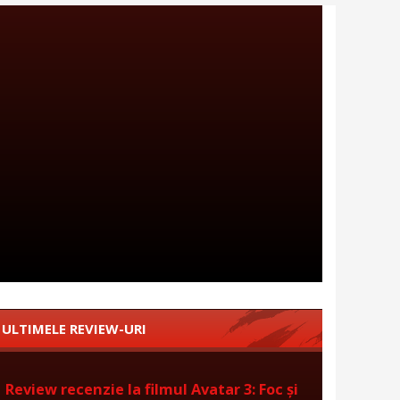
ULTIMELE REVIEW-URI
Review recenzie la filmul Avatar 3: Foc și