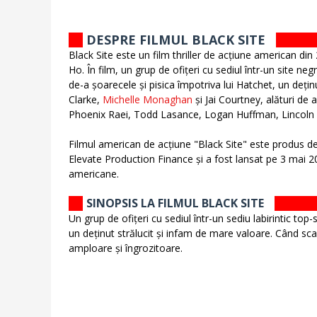
DESPRE FILMUL BLACK SITE
Black Site este un film thriller de acțiune american di
Ho. În film, un grup de ofițeri cu sediul într-un site neg
de-a șoarecele și pisica împotriva lui Hatchet, un dețin
Clarke,
Michelle Monaghan
și Jai Courtney, alături de 
Phoenix Raei, Todd Lasance, Logan Huffman, Lincoln
Filmul american de acțiune "Black Site" este produs d
Elevate Production Finance și a fost lansat pe 3 mai 
americane.
SINOPSIS LA FILMUL BLACK SITE
Un grup de ofițeri cu sediul într-un sediu labirintic top
un deținut strălucit și infam de mare valoare. Când sc
amploare și îngrozitoare.