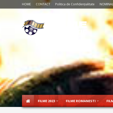
HOME
CONTACT
Politica de Confidențialitate
NOMINAL
FILME 2023
FILME ROMANESTI
FIL