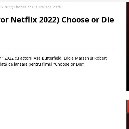
lix 2022) Choose or Die Trailer și detalii
ror Netflix 2022) Choose or Die
ori" 2022 cu actorii: Asa Butterfield, Eddie Marsan și Robert
i dată de lansare pentru filmul "Choose or Die".