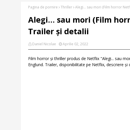
Pagina de pornire
Thriller
Alegi... sau mori (Film horror Netf
Alegi... sau mori (Film hor
Trailer și detalii
Daniel Nicolae
Aprilie 02, 2022
Film horror și thriller produs de Netflix "Alegi... sau m
Englund. Trailer, disponibilitate pe Netflix, descriere ș