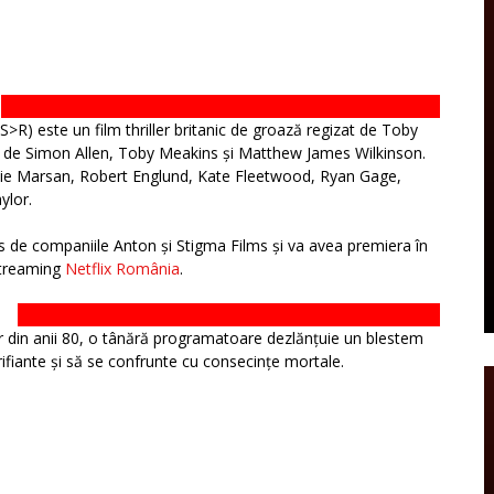
RS>R) este un film thriller britanic de groază regizat de Toby
is de Simon Allen, Toby Meakins și Matthew James Wilkinson.
die Marsan, Robert Englund, Kate Fleetwood, Ryan Gage,
ylor.
us de companiile Anton și Stigma Films și va avea premiera în
streaming
Netflix România
.
I
or din anii 80, o tânără programatoare dezlănțuie un blestem
erifiante și să se confrunte cu consecințe mortale.