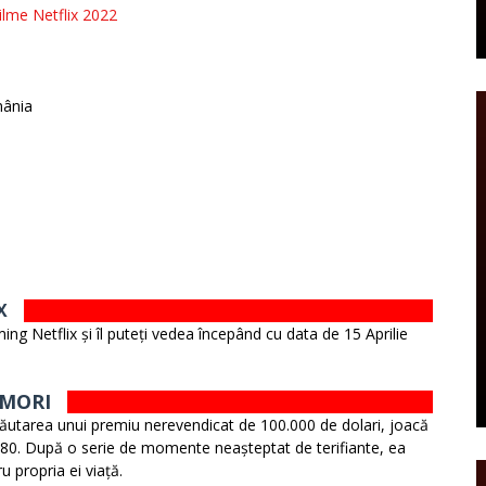
ilme Netflix 2022
mânia
X
ing Netflix și îl puteți vedea începând cu data de 15 Aprilie
 MORI
căutarea unui premiu nerevendicat de 100.000 de dolari, joacă
980. După o serie de momente neașteptat de terifiante, ea
u propria ei viață.