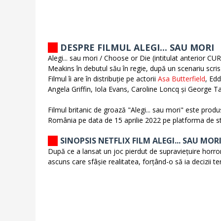
DESPRE FILMUL ALEGI... SAU MORI
Alegi... sau mori / Choose or Die (intitulat anterior CU
Meakins în debutul său în regie, după un scenariu scr
Filmul îi are în distribuție pe actorii
Asa Butterfield
, Ed
Angela Griffin, Iola Evans, Caroline Loncq și George Ta
Filmul britanic de groază "Alegi... sau mori" este prod
România pe data de 15 aprilie 2022 pe platforma de 
SINOPSIS NETFLIX FILM ALEGI... SAU MOR
După ce a lansat un joc pierdut de supraviețuire horr
ascuns care sfâșie realitatea, forțând-o să ia decizii t