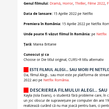
Genul filmului:
Dramă
,
Horror
,
Thriller
,
Filme 2022
,
F
Data de lansare:
15 Aprilie 2022 pe Netflix
Premiera în România:
15 Aprilie 2022 pe Netflix Ro
Unde poate fi văzut filmul în România:
pe
Netflix
Țară:
Marea Britanie
Cunoscut și ca
Choose or Die titlul original, CURS>R titlu alternativ
ESTE FILMUL ALEGI... SAU MORI PE NETFLI
Da, filmul Alegi... sau mori este pe platforma de stream
2022 aici pe
Netflix România
.
DESCRIEREA FILMULUI ALEGI... SAU
Kayla (Iola Evans), o studentă fără probleme care, în 
un joc obscur de supraviețuire pe computer din anii 1
realizează curând că nu mai joacă pentru bani, ci pentr