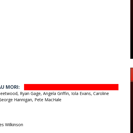
AU MORI:
leetwood, Ryan Gage, Angela Griffin, Iola Evans, Caroline
 George Hannigan, Pete MacHale
es Wilkinson