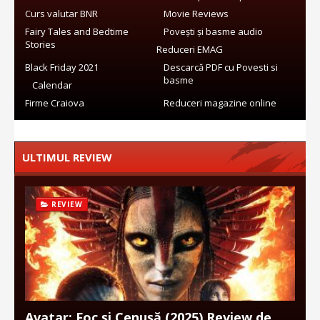
Curs valutar BNR
Movie Reviews
Fairy Tales and Bedtime
Povești și basme audio
Stories
Reduceri EMAG
Black Friday 2021
Descarcă PDF cu Povesti si
basme
Calendar
Firme Craiova
Reduceri magazine online
ULTIMUL REVIEW
REVIEW
Avatar: Foc și Cenușă (2025) Review de