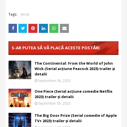
Tags:
Serial
S-AR PUTEA SĂ VĂ PLACĂ ACESTE POSTĂRI
The Continental: From the World of John
Wick (Serial acțiune Peacock 2023) trailer și
detalii
September 06, 2023
One Piece (Serial acțiune comedie Netflix
2023) trailer și detalii
September 05, 2023
The Big Door Prize (Serial comedie sf Apple
TV+ 2023) trailer și detalii