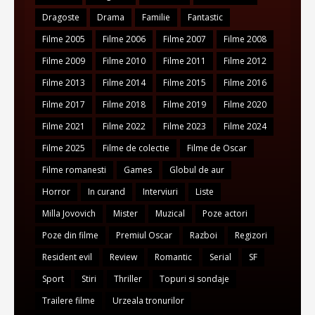
Dragoste
Drama
Familie
Fantastic
Filme 2005
Filme 2006
Filme 2007
Filme 2008
Filme 2009
Filme 2010
Filme 2011
Filme 2012
Filme 2013
Filme 2014
Filme 2015
Filme 2016
Filme 2017
Filme 2018
Filme 2019
Filme 2020
Filme 2021
Filme 2022
Filme 2023
Filme 2024
Filme 2025
Filme de colectie
Filme de Oscar
Filme romanesti
Games
Globul de aur
Horror
In curand
Interviuri
Liste
Milla Jovovich
Mister
Muzical
Poze actori
Poze din filme
Premiul Oscar
Razboi
Regizori
Resident evil
Review
Romantic
Serial
SF
Sport
Stiri
Thriller
Topuri si sondaje
Trailere filme
Urzeala tronurilor