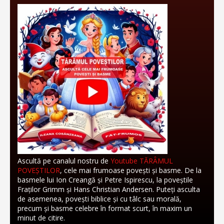
Ascultă pe canalul nostru de
Youtube TĂRÂMUL
POVEȘTILOR
, cele mai frumoase povești și basme. De la
basmele lui Ion Creangă și Petre Ispirescu, la poveștile
Fraților Grimm și Hans Christian Andersen. Puteți asculta
de asemenea, povești biblice și cu tâlc sau morală,
precum și basme celebre în format scurt, în maxim un
minut de citire.