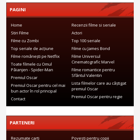
PAGINI
Home
Recenzii filme si seriale
Stiri Filme
Actori
Filme cu Zombi
Top 100 seriale
Top seriale de acțiune
Filme cu James Bond
Filme românești pe Netflix
Filme Universul
Cinematografic Marvel
Toate filmele cu Omul
Pâianjen - Spider-Man
Filme romantice pentru
Sfântul Valentin
Premiul Oscar
Lista filmelor care au câștigat
Premiul Oscar pentru cel mai
premiul Oscar
bun actor în rol principal
Premiul Oscar pentru regie
Contact
PARTENERI
Rezumate carti
Povesti pentru copii