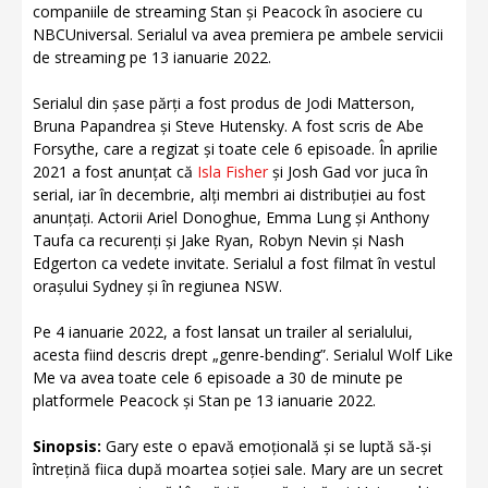
companiile de streaming Stan și Peacock în asociere cu
NBCUniversal. Serialul va avea premiera pe ambele servicii
de streaming pe 13 ianuarie 2022.
Serialul din șase părți a fost produs de Jodi Matterson,
Bruna Papandrea și Steve Hutensky. A fost scris de Abe
Forsythe, care a regizat și toate cele 6 episoade. În aprilie
2021 a fost anunțat că
Isla Fisher
și Josh Gad vor juca în
serial, iar în decembrie, alți membri ai distribuției au fost
anunțați. Actorii Ariel Donoghue, Emma Lung și Anthony
Taufa ca recurenți și Jake Ryan, Robyn Nevin și Nash
Edgerton ca vedete invitate. Serialul a fost filmat în vestul
orașului Sydney și în regiunea NSW.
Pe 4 ianuarie 2022, a fost lansat un trailer al serialului,
acesta fiind descris drept „genre-bending”. Serialul Wolf Like
Me va avea toate cele 6 episoade a 30 de minute pe
platformele Peacock și Stan pe 13 ianuarie 2022.
Sinopsis:
Gary este o epavă emoțională și se luptă să-și
întrețină fiica după moartea soției sale. Mary are un secret