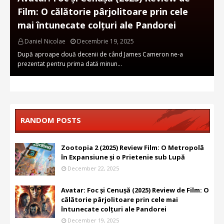
Film: O călătorie pârjolitoare prin cele
mai întunecate colțuri ale Pandorei
Daniel Nicolae
Decembrie 19, 2025
După aproape două decenii de când James Cameron ne-a
prezentat pentru prima dată minun…
RANDOM POSTS
Zootopia 2 (2025) Review Film: O Metropolă
în Expansiune și o Prietenie sub Lupă
December 22, 2025
Avatar: Foc și Cenușă (2025) Review de Film: O
călătorie pârjolitoare prin cele mai
întunecate colțuri ale Pandorei
December 19, 2025