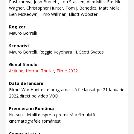
Pushkareva, Josh Burdett, Lou Stassen, Alex Mills, Fredrik
Wagner, Christopher Hunter, Tom J. Benedict, Matt Mella,
Ben McKeown, Timo Willman, Elliott Wooster
Regizor
Mauro Borrelli
Scenarist
Mauro Borrelli, Reggie Keyohara III, Scott Svatos
Genul filmului
Acțiune
,
Horror
,
Thriller
,
Filme 2022
Data de lansare
Filmul War Hunt este programat să fie lansat pe 21 Ianuarie
2022 direct pe video VOD
Premiera în România
Nu sunt detalii despre o premieră a filmului în
cinematografele românești
Cunoscut și ca