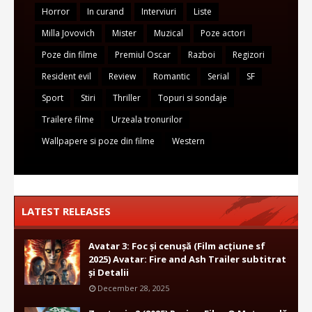
Horror
In curand
Interviuri
Liste
Milla Jovovich
Mister
Muzical
Poze actori
Poze din filme
Premiul Oscar
Razboi
Regizori
Resident evil
Review
Romantic
Serial
SF
Sport
Stiri
Thriller
Topuri si sondaje
Trailere filme
Urzeala tronurilor
Wallpapere si poze din filme
Western
LATEST RELEASES
Avatar 3: Foc și cenușă (Film acțiune sf
2025) Avatar: Fire and Ash Trailer subtitrat
și Detalii
December 28, 2025