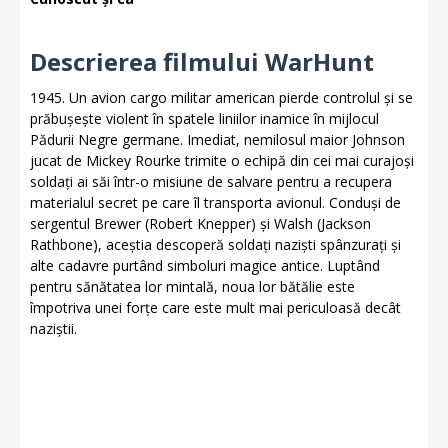
Descrierea filmului WarHunt
1945. Un avion cargo militar american pierde controlul și se
prăbușește violent în spatele liniilor inamice în mijlocul
Pădurii Negre germane. Imediat, nemilosul maior Johnson
jucat de Mickey Rourke trimite o echipă din cei mai curajoși
soldați ai săi într-o misiune de salvare pentru a recupera
materialul secret pe care îl transporta avionul. Conduși de
sergentul Brewer (Robert Knepper) și Walsh (Jackson
Rathbone), aceștia descoperă soldați naziști spânzurați și
alte cadavre purtând simboluri magice antice. Luptând
pentru sănătatea lor mintală, noua lor bătălie este
împotriva unei forțe care este mult mai periculoasă decât
naziștii.