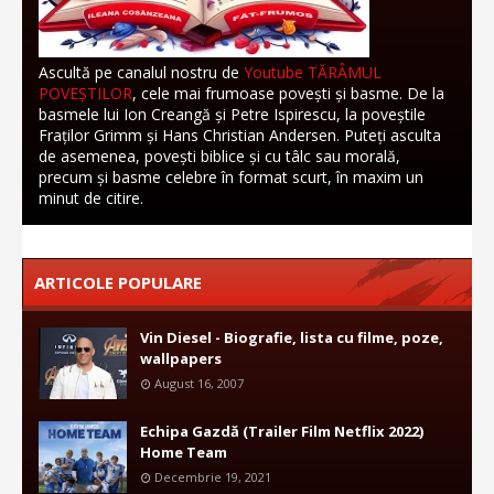
Ascultă pe canalul nostru de
Youtube TĂRÂMUL
POVEȘTILOR
, cele mai frumoase povești și basme. De la
basmele lui Ion Creangă și Petre Ispirescu, la poveștile
Fraților Grimm și Hans Christian Andersen. Puteți asculta
de asemenea, povești biblice și cu tâlc sau morală,
precum și basme celebre în format scurt, în maxim un
minut de citire.
ARTICOLE POPULARE
Vin Diesel - Biografie, lista cu filme, poze,
wallpapers
August 16, 2007
Echipa Gazdă (Trailer Film Netflix 2022)
Home Team
Decembrie 19, 2021