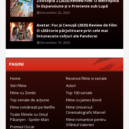
Zootopia 2 (2025) Review Film: O Metropolă
în Expansiune și o Prietenie sub Lupă
December 22, 2025
Avatar: Foc și Cenușă (2025) Review de Film:
O călătorie pârjolitoare prin cele mai
întunecate colțuri ale Pandorei
December 19, 2025
PAGINI
Home
Recenzii filme si seriale
Stiri Filme
Actori
Filme cu Zombi
Top 100 seriale
Top seriale de acțiune
Filme cu James Bond
Filme românești pe Netflix
Filme Universul
Cinematografic Marvel
Toate filmele cu Omul
Pâianjen - Spider-Man
Filme romantice pentru
Sfântul Valentin
Premiul Oscar