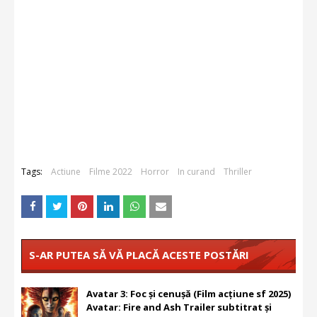
Tags:
Actiune
Filme 2022
Horror
In curand
Thriller
S-AR PUTEA SĂ VĂ PLACĂ ACESTE POSTĂRI
Avatar 3: Foc și cenușă (Film acțiune sf 2025)
Avatar: Fire and Ash Trailer subtitrat și