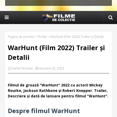
Pagina de pornire
Thriller
WarHunt (Film 2022) Trailer și Detalii
WarHunt (Film 2022) Trailer și
Detalii
Daniel Nicolae
Ianuarie 02, 2022
Filmul de groază "WarHunt" 2022 cu actorii Mickey
Rourke, Jackson Rathbone și Robert Knepper. Trailer,
Descriere și dată de lansare pentru filmul "WarHunt".
Despre filmul WarHunt